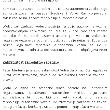
održanom seminaru u Washingtonu.
Seminar pod nazivom „uređenje politike za autonomna vozila“, koju
su organizovali ambasada Švedske i Volvo Car korporacija,
fokusirao se na izazove tehnologije autonomnih vozila.
„Volvo želi zadržati vodeću poziciju na polju autonomne vožnje,
predstavljanjem konkretnih solucija za kupce. Već sad imamo
nekoliko funkcionalnih sistema asistencije. Međutim, zakonske
regulative vezane za ovu tehnologiju su i dalje nejasne. Zbog toga
želimo legalizirati testiranje autonomnih vozila, te ući u
konstruktivnu saradnju sa donosiocima zakona“ – objašnjava Peter
Mertens.
Zabrinutost za legalno šarenilo
Peter Mertens je izrazio zabrinutost Volva da bi različite regulative
u različitim državama, dovele do svojevrsnog šarenila zakona i
pravila.
„Zato je bitno da američke vlasti porade na uniformnim
regulativama. Istraživanje nacionalne NHTSA sigurnosne
administracije bi mogao biti prvi veliki korak u prihvatanju
tehnologije autonomne vožnje. Od izuzetne je važnosti da zakoni
ne ograničavaju korištenje sistema pomoći“ – naglašava Mertens.