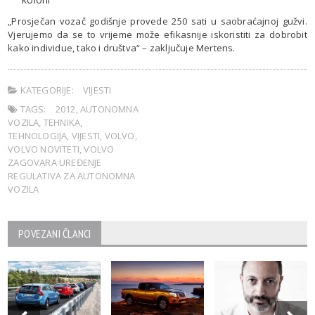
„Prosječan vozač godišnje provede 250 sati u saobraćajnoj gužvi.
Vjerujemo da se to vrijeme može efikasnije iskoristiti za dobrobit
kako individue, tako i društva“ – zaključuje Mertens.
KATEGORIJE:
VIJESTI
TAGS:
2012
,
AUTONOMNA
VOZILA
,
TEHNIKA
,
TEHNOLOGIJA
,
VIJESTI
,
VOLVO
,
VOLVO NOVITETI
,
VOLVO
ZAGOVARA UREĐENJE
REGULATIVA ZA AUTONOMNA
VOZILA
POVEZANI ČLANCI