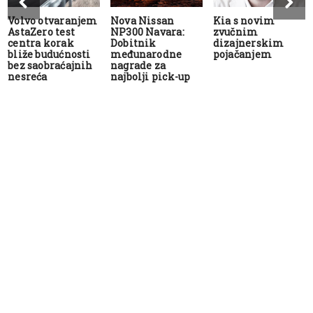
Volvo otvaranjem
Nova Nissan
Kia s novim
AstaZero test
NP300 Navara:
zvučnim
centra korak
Dobitnik
dizajnerskim
bliže budućnosti
međunarodne
pojačanjem
bez saobraćajnih
nagrade za
nesreća
najbolji pick-up