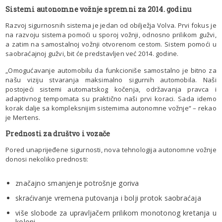
Sistemi autonomne vožnje spremni za 2014. godinu
Razvoj sigurnosnih sistema je jedan od obilježja Volva. Prvi fokus je
na razvoju sistema pomoći u sporoj vožnji, odnosno prilikom gužvi,
a zatim na samostalnoj vožnji otvorenom cestom. Sistem pomoći u
saobraćajnoj gužvi, bit će predstavljen već 2014. godine.
„Omogućavanje automobilu da funkcioniše samostalno je bitno za
našu viziju stvaranja maksimalno sigurnih automobila. Naši
postojeći sistemi automatskog kočenja, održavanja pravca i
adaptivnog tempomata su praktično naši prvi koraci. Sada idemo
korak dalje sa kompleksnijim sistemima autonomne vožnje“ – rekao
je Mertens.
Prednosti za društvo i vozače
Pored unaprijeđene sigurnosti, nova tehnologija autonomne vožnje
donosi nekoliko prednosti:
značajno smanjenje potrošnje goriva
skraćivanje vremena putovanja i bolji protok saobraćaja
više slobode za upravljačem prilikom monotonog kretanja u
koloni