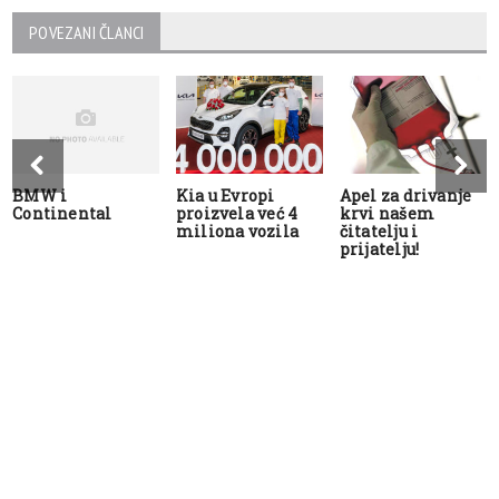
POVEZANI ČLANCI
BMW i
Kia u Evropi
Apel za drivanje
Continental
proizvela već 4
krvi našem
miliona vozila
čitatelju i
prijatelju!