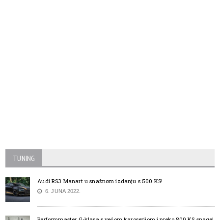
TUNING
Audi RS3 Manart u snažnom izdanju s 500 KS!
6. JUNA 2022.
Performmaster G-klasa s većom karoserijom i preko 800 KS snage!