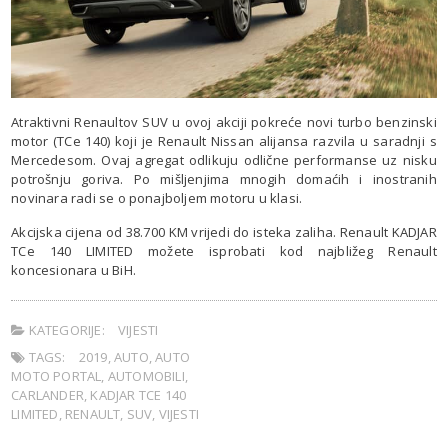
Atraktivni Renaultov SUV u ovoj akciji pokreće novi turbo benzinski
motor (TCe 140) koji je Renault Nissan alijansa razvila u saradnji s
Mercedesom. Ovaj agregat odlikuju odlične performanse uz nisku
potrošnju goriva. Po mišljenjima mnogih domaćih i inostranih
novinara radi se o ponajboljem motoru u klasi.
Akcijska cijena od 38.700 KM vrijedi do isteka zaliha. Renault KADJAR
TCe 140 LIMITED možete isprobati kod najbližeg Renault
koncesionara u BiH.
KATEGORIJE:
VIJESTI
TAGS:
2019
,
AUTO
,
AUTO
MOTO PORTAL
,
AUTOMOBILI
,
CARLANDER
,
KADJAR TCE 140
LIMITED
,
RENAULT
,
SUV
,
VIJESTI