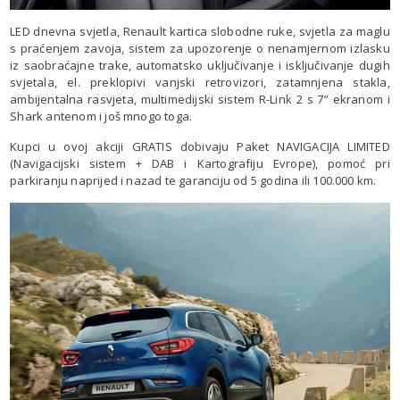
LED dnevna svjetla, Renault kartica slobodne ruke, svjetla za maglu
s praćenjem zavoja, sistem za upozorenje o nenamjernom izlasku
iz saobraćajne trake, automatsko uključivanje i isključivanje dugih
svjetala, el. preklopivi vanjski retrovizori, zatamnjena stakla,
ambijentalna rasvjeta, multimedijski sistem R-Link 2 s 7” ekranom i
Shark antenom i još mnogo toga.
Kupci u ovoj akciji GRATIS dobivaju Paket NAVIGACIJA LIMITED
(Navigacijski sistem + DAB i Kartografiju Evrope), pomoć pri
parkiranju naprijed i nazad te garanciju od 5 godina ili 100.000 km.