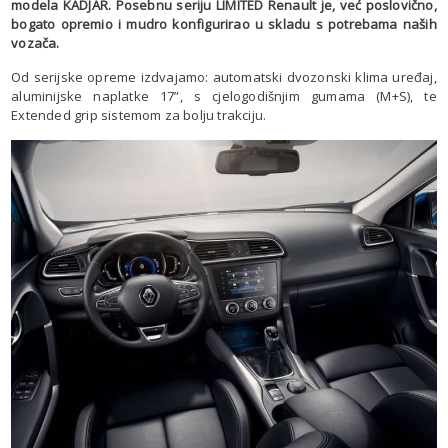
modela KADJAR. Posebnu seriju LIMITED Renault je, već poslovično,
bogato opremio i mudro konfigurirao u skladu s potrebama naših
vozača.
Od serijske opreme izdvajamo: automatski dvozonski klima uređaj,
aluminijske naplatke 17”, s cjelogodišnjim gumama (M+S), te
Extended grip sistemom za bolju trakciju.