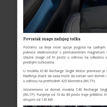
Povratak snage zadnjeg točka
Počnimo sa dvije nove opcije pogona na zadnjim 
pokreće elektromotor s permanentnim magnetom sn
izlazne snage od tri posto u odnosu na odlazeću
prednjim točkovima.
U modelu XC40 Recharge Single Motor prenesen je ist
hlađenja znače da sada može da ostvari veći domet i
u odnosu na prethodnih 425 kilometra (WLTP).
Istovremeno se domet modela C40 Recharge Single
(WLTP). Punjenje od 10 do 80 posto traje približno 
strujom od 130 kW.