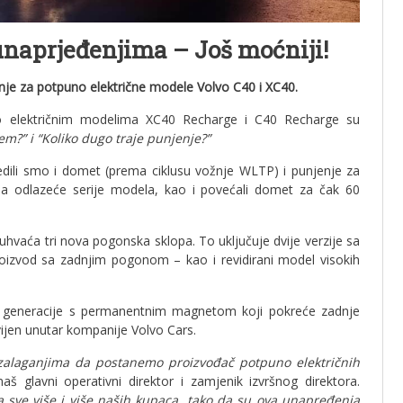
unaprjeđenjima – Još moćniji!
nje za potpuno električne modele Volvo C40 i XC40.
o električnim modelima XC40 Recharge i C40 Recharge su
em?” i “Koliko dugo traje punjenje?”
edili smo i domet (prema ciklusu vožnje WLTP) i punjenje za
 odlazeće serije modela, kao i povećali domet za čak 60
vaća tri nova pogonska sklopa. To uključuje dvije verzije sa
izvod sa zadnjim pogonom – kao i revidirani model visokih
e generacije s permanentnim magnetom koji pokreće zadnje
ijen unutar kompanije Volvo Cars.
 zalaganjima da postanemo proizvođač potpuno električnih
aš glavni operativni direktor i zamjenik izvršnog direktora.
za sve više i više naših kupaca, tako da su ova unapređenja