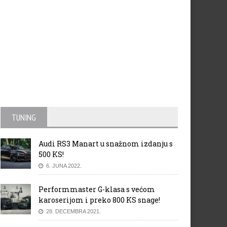
TUNING
Audi RS3 Manart u snažnom izdanju s
500 KS!
6. JUNA 2022.
Performmaster G-klasa s većom
karoserijom i preko 800 KS snage!
28. DECEMBRA 2021.