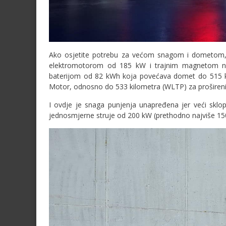
Ako osjetite potrebu za većom snagom i dometom, mo
elektromotorom od 185 kW i trajnim magnetom na 
baterijom od 82 kWh koja povećava domet do 515 k
Motor, odnosno do 533 kilometra (WLTP) za proširen
I ovdje je snaga punjenja unapređena jer veći sklo
jednosmjerne struje od 200 kW (prethodno najviše 150