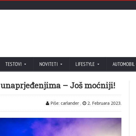
TESTOVI
NOVITETI
LIFESTYLE
AUTOMOBIL
 unaprjeđenjima – Još moćniji!
Piše: carlander
,
2. Februara 2023.