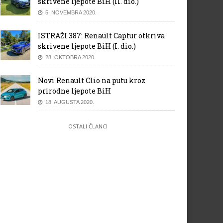
skrivene ljepote BiH (II. dio.)
5. NOVEMBRA 2020.
ISTRAŽI 387: Renault Captur otkriva
skrivene ljepote BiH (I. dio.)
28. OKTOBRA 2020.
Novi Renault Clio na putu kroz
prirodne ljepote BiH
18. AUGUSTA 2020.
OSTALI ČLANCI