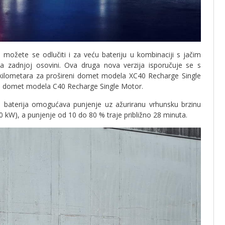
žete se odlučiti i za veću bateriju u kombinaciji s jačim
zadnjoj osovini. Ova druga nova verzija isporučuje se s
ilometara za prošireni domet modela XC40 Recharge Single
i domet modela C40 Recharge Single Motor.
p baterija omogućava punjenje uz ažuriranu vrhunsku brzinu
 kW), a punjenje od 10 do 80 % traje približno 28 minuta.