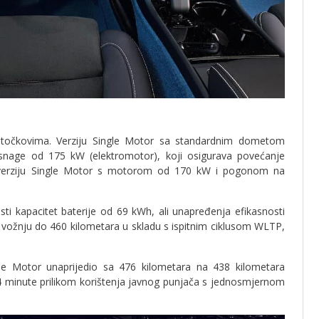
točkovima. Verziju Single Motor sa standardnim dometom
age od 175 kW (elektromotor), koji osigurava povećanje
 verziju Single Motor s motorom od 170 kW i pogonom na
i kapacitet baterije od 69 kWh, ali unapređenja efikasnosti
 vožnju do 460 kilometara u skladu s ispitnim ciklusom WLTP,
 Motor unaprijedio sa 476 kilometara na 438 kilometara
34 minute prilikom korištenja javnog punjača s jednosmjernom