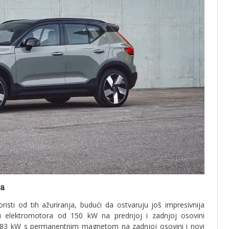
ma
sti od tih ažuriranja, budući da ostvaruju još impresivnija
u elektromotora od 150 kW na prednjoj i zadnjoj osovini
od 183 kW s permanentnim magnetom na zadnjoj osovini i novi