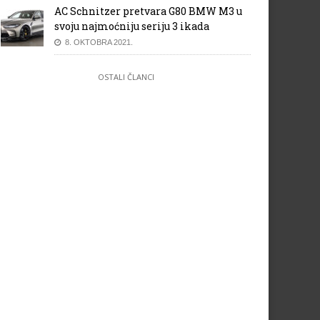
AC Schnitzer pretvara G80 BMW M3 u
svoju najmoćniju seriju 3 ikada
8. OKTOBRA 2021.
OSTALI ČLANCI