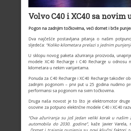
Volvo C40 i XC40 sa novim 
Pogon na zadnjim točkovima, veći domet i brže punje
Dva najčešće postavljana pitanja o našim potpun
sljedeća:
“Koliko kilometara prelazi s jednim punjenj
U sklopu novog paketa ažuriranja proizvoda, unaprij
modele XC40 Recharge i C40 Recharge u odnosu na
kilometara u nekim varijantama.
Ponuda za C40 Recharge i XC40 Recharge također obuh
zadnjim pogonom – prvi put u 25 godina nudimo pro
performansi sa pogonom na svim točkovima.
Druga naša novost je to što je elektromotor drug
osovine za potpuno električne modele C40 i XC40 razv
“Ova ažuriranja su još jedan veliki korak u našim
automobila do 2030. godine”,
kaže Javier Varela, n
„Domet i trajanje punjenja su novi ključni faktori 