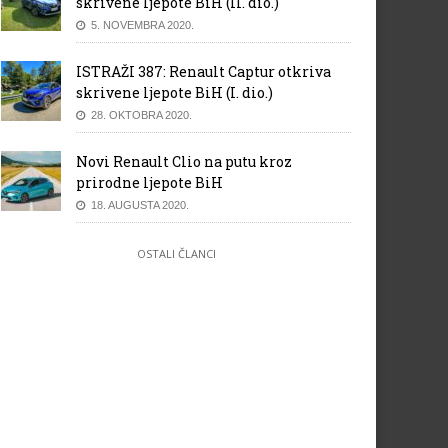
skrivene ljepote BiH (II. dio.)
5. NOVEMBRA 2020.
ISTRAŽI 387: Renault Captur otkriva
skrivene ljepote BiH (I. dio.)
28. OKTOBRA 2020.
Novi Renault Clio na putu kroz
prirodne ljepote BiH
18. AUGUSTA 2020.
OSTALI ČLANCI