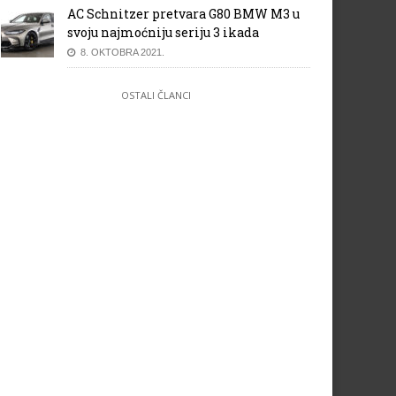
AC Schnitzer pretvara G80 BMW M3 u
svoju najmoćniju seriju 3 ikada
8. OKTOBRA 2021.
OSTALI ČLANCI