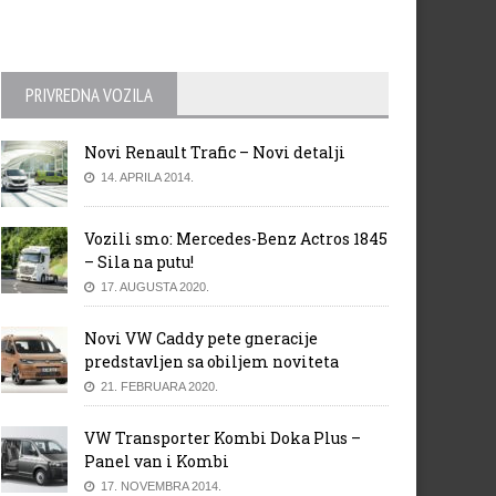
PRIVREDNA VOZILA
Novi Renault Trafic – Novi detalji
14. APRILA 2014.
troën ima već 10 miliona
Novi Audi Q3 osvojio 5 zvjezdi
Vozili smo: Mercedes-Benz Actros 1845
nova na Facebooku!
za sigurnost
– Sila na putu!
17. AUGUSTA 2020.
Novi VW Caddy pete gneracije
predstavljen sa obiljem noviteta
21. FEBRUARA 2020.
VW Transporter Kombi Doka Plus –
Panel van i Kombi
17. NOVEMBRA 2014.