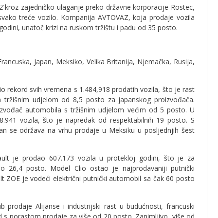
AZ
kroz zajedničko ulaganje preko državne korporacije Rostec,
 svako treće vozilo. Kompanija AVTOVAZ, koja prodaje vozila
odini, unatoč krizi na ruskom tržištu i padu od 35 posto.
 Francuska, Japan, Meksiko, Velika Britanija, Njemačka, Rusija,
 rekord svih vremena s 1.484,918 prodatih vozila, što je rast
m tržišnim udjelom od 8,5 posto za japanskog proizvođača.
roizvođač automobila s tržišnim udjelom većim od 5 posto. U
.941 vozila, što je napredak od respektabilnih 19 posto. S
san se održava na vrhu prodaje u Meksiku u posljednjih šest
t je prodao 607.173 vozila u protekloj godini, što je za
o 26,4 posto. Model Clio ostao je najprodavaniji putnički
 ZOE je vodeći električni putnički automobil sa čak 60 posto
 prodaje Alijanse i industrijski rast u budućnosti, francuski
 s porastom prodaje za više od 20 posto. Zanimljivo, više od