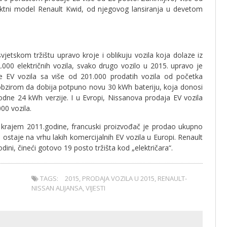
paktni model Renault Kwid, od njegovog lansiranja u devetom
etskom tržištu upravo kroje i oblikuju vozila koja dolaze iz
000 električnih vozila, svako drugo vozilo u 2015. upravo je
daje EV vozila sa više od 201.000 prodatih vozila od početka
s obzirom da dobija potpuno novu 30 kWh bateriju, koja donosi
dne 24 kWh verzije. I u Evropi, Nissanova prodaja EV vozila
00 vozila.
 krajem 2011.godine, francuski proizvođač je prodao ukupno
. ostaje na vrhu lakih komercijalnih EV vozila u Europi. Renault
ini, čineći gotovo 19 posto tržišta kod „električara“.
TAGS:
2015
,
PRODAJA VOZILA U 2015
,
RENAULT-
NISSAN ALIJANSA
,
VIJESTI