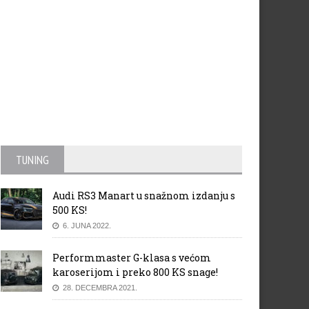
TUNING
Audi RS3 Manart u snažnom izdanju s
500 KS!
6. JUNA 2022.
Performmaster G-klasa s većom
karoserijom i preko 800 KS snage!
28. DECEMBRA 2021.