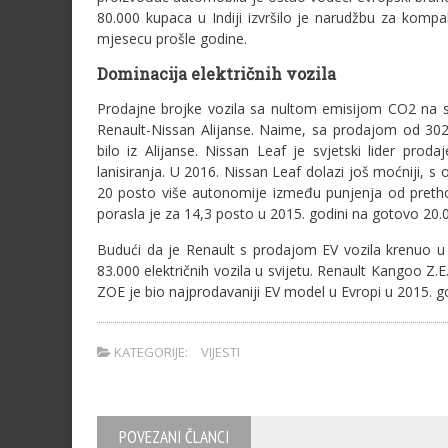
80.000 kupaca u Indiji izvršilo je narudžbu za kom
mjesecu prošle godine.
Dominacija električnih vozila
Prodajne brojke vozila sa nultom emisijom CO2 na svj
Renault-Nissan Alijanse. Naime, sa prodajom od 302.
bilo iz Alijanse. Nissan Leaf je svjetski lider pro
lanisiranja. U 2016. Nissan Leaf dolazi još moćniji, 
20 posto više autonomije između punjenja od pretho
porasla je za 14,3 posto u 2015. godini na gotovo 20.0
Budući da je Renault s prodajom EV vozila krenuo u
83.000 električnih vozila u svijetu. Renault Kangoo Z.E
ZOE je bio najprodavaniji EV model u Evropi u 2015. god
KATEGORIJE:
VIJESTI
POVEZANI ČLANCI