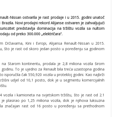
ault-Nissan ostvarila je rast prodaje i u 2015. godini unatoč
Brazila. Novi prodajni rekord Alijanse ostvaren je zahvaljujući
uriozitet predstavlja dominacija na tržištu vozila sa nultom
odaju od preko 300.000 „električara“.
im Državama, Kini i Evropi, Alijansa Renault-Nissan u 2015.
štu, što je rast od skoro jedan posto u poređenju sa godinom
a na Starom kontinentu, prodala je 2,8 miliona vozila širom
. godinu. To je ujedno za Renault bila treća uzastopna godina
 isporučila čak 550,920 vozila u protekloj godini. Kao najbrži
 tržišni udjel od 10,1 posto, dok je u segmentu komercijalnih
ištu.
4 vozila i kamioneta na svjetskom tržištu, što je rast od 2.1
 je plasirao po 1,25 miliona vozila, dok je njihova luksuzna
lježila značajan rast od 16 posto u poređenju sa prethodnom