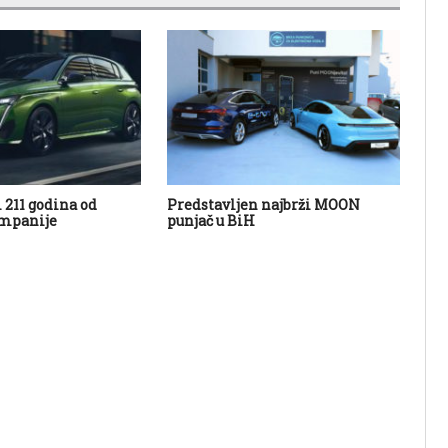
 211 godina od
Predstavljen najbrži MOON
Ci
mpanije
punjač u BiH
fa