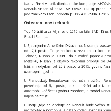
Kao većinski vlasnik dionica ruske kompanije
AVTOV
Renault-Nissan Alijansa i AVTOVAZ u Rusiji prodaju
pod značkom Lade, prodala je 305,491 vozila u 2015. g
Ostvareni novi rekordi
Top 10 tržišta za Alijansu u 2015. su bila: SAD, Kina,
Brazil i Španija.
U Sjedinjenim Američkim Državama, Nissan je postavio
od 7,1 posto. To je na koncu rezultiralo rekordni
Takođe, Nissan je u Kini i dalje vodeći japanski p
Meksiku, Nissan je objavio rekordnu prodaju od 348
tržišnim udjelom od 25,8 posto u 2015. godini, Nis
uzastopnih godina.
U Francuskoj, Renaultovom domaćem tržištu, Renaul
povećanje od 5,1 posto, dok je tržišni udio iznosi
automobil već šestu godinu zaredom, a model Renault
udjela na tržištu.
U Indiji, gdje se očekuje da Renault bude važan stub
proizvođač automobila je ostao vodeći evropski brand