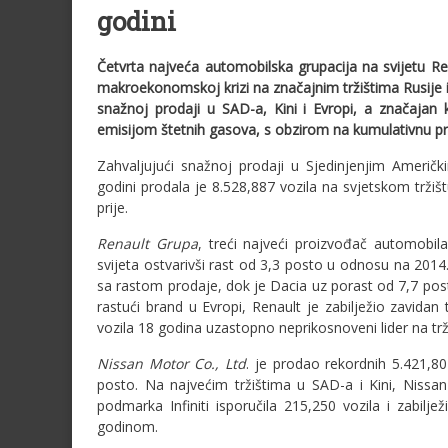
godini
Četvrta najveća automobilska grupacija na svijetu Ren
makroekonomskoj krizi na značajnim tržištima Rusije i 
snažnoj prodaji u SAD-a, Kini i Evropi, a značajan k
emisijom štetnih gasova, s obzirom na kumulativnu pr
Zahvaljujući snažnoj prodaji u Sjedinjenjim Američk
godini prodala je 8.528,887 vozila na svjetskom trži
prije.
Renault Grupa
, treći najveći proizvođač automobil
svijeta ostvarivši rast od 3,3 posto u odnosu na 2014
sa rastom prodaje, dok je Dacia uz porast od 7,7 posto
rastući brand u Evropi, Renault je zabilježio zavidan
vozila 18 godina uzastopno neprikosnoveni lider na trž
Nissan Motor Co., Ltd
. je prodao rekordnih 5.421,80
posto. Na najvećim tržištima u SAD-a i Kini, Nissan
podmarka Infiniti isporučila 215,250 vozila i zabi
godinom.