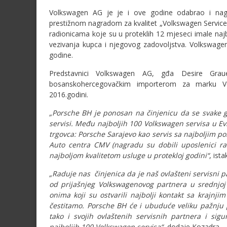
Volkswagen AG je je i ove godine odabrao i nagra
prestižnom nagradom za kvalitet „Volkswagen Service
radionicama koje su u proteklih 12 mjeseci imale najb
vezivanja kupca i njegovog zadovoljstva. Volkswagen
godine.
Predstavnici Volkswagen AG, gđa Desire Grau
bosanskohercegovačkim importerom za marku Vo
2016.godini.
„Porsche BH je ponosan na činjenicu da se svake g
servisi. Među najboljih 100 Volkswagen servisa u E
trgovca: Porsche Sarajevo kao servis sa najboljim po
Auto centra CMV (nagradu su dobili uposlenici ra
najboljom kvalitetom usluge u protekloj godini“
, ist
„Raduje nas činjenica da je naš ovlašteni servisni 
od prijašnjeg Volkswagenovog partnera u srednjoj
onima koji su ostvarili najbolji kontakt sa krajn
čestitamo. Porsche BH će i ubuduće veliku pažnju p
tako i svojih ovlaštenih servisnih partnera i 
najboljih 100 Volkswagen servisa“
, dodaje Kozadra.