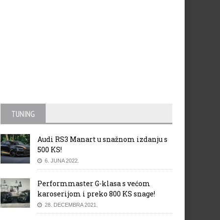
TUNING
Audi RS3 Manart u snažnom izdanju s
500 KS!
6. JUNA 2022.
Performmaster G-klasa s većom
a EV6 krunisan kao Njemački
Opel Vivaro kao kamper u
karoserijom i preko 800 KS snage!
emium auto 2022. godine
izvedbi „Alpincamper“
28. DECEMBRA 2021.