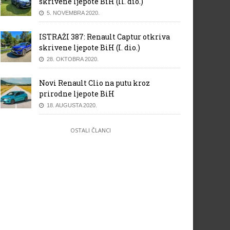
skrivene ljepote BiH (II. dio.)
5. NOVEMBRA 2020.
ISTRAŽI 387: Renault Captur otkriva
skrivene ljepote BiH (I. dio.)
28. OKTOBRA 2020.
Novi Renault Clio na putu kroz
prirodne ljepote BiH
18. AUGUSTA 2020.
OSTALI ČLANCI