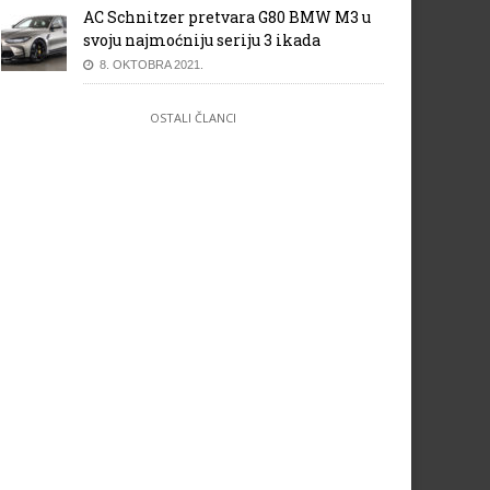
AC Schnitzer pretvara G80 BMW M3 u
svoju najmoćniju seriju 3 ikada
8. OKTOBRA 2021.
OSTALI ČLANCI