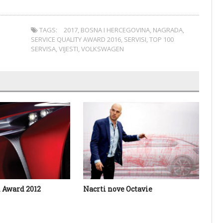
TAGS:
2017
,
BOSNA I HERCEGOVINA
,
NAGRADA
,
SERVICE QUALITY AWARD 2016
,
SERVISI
,
TOP 100
SERVISA
,
VIJESTI
,
VOLKSWAGEN
 Award 2012
Nacrti nove Octavie
Ki
pr