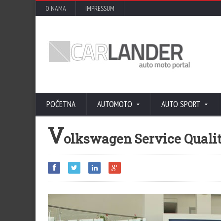
O NAMA
IMPRESSUM
POČETNA
AUTOMOTO
AUTO SPORT
V
olkswagen Service Quali