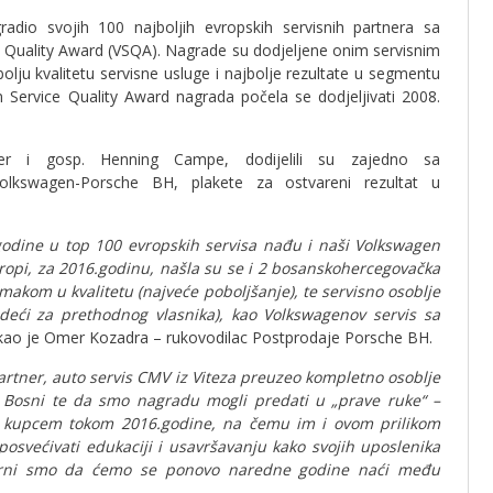
dio svojih 100 najboljih evropskih servisnih partnera sa
 Quality Award (VSQA). Nagrade su dodjeljene onim servisnim
olju kvalitetu servisne usluge i najbolje rezultate u segmentu
 Service Quality Award nagrada počela se dodjeljivati 2008.
er i gosp. Henning Campe, dodijelili su zajedno sa
lkswagen-Porsche BH, plakete za ostvareni rezultat u
odine u top 100 evropskih servisa nađu i naši Volkswagen
vropi, za 2016.godinu, našla su se i 2 bosanskohercegovačka
makom u kvalitetu (najveće poboljšanje), te servisno osoblje
deći za prethodnog vlasnika), kao Volkswagenov servis sa
akao je Omer Kozadra – rukovodilac Postprodaje Porsche BH.
partner, auto servis CMV iz Viteza preuzeo kompletno osoblje
 Bosni te da smo nagradu mogli predati u „prave ruke“ –
jim kupcem tokom 2016.godine, na čemu im i ovom prilikom
osvećivati edukaciji i usavršavanju kako svojih uposlenika
sigurni smo da ćemo se ponovo naredne godine naći među