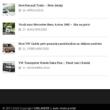
Novi Renault Trafic – Novi detalji
14. APRILA 2014.
Vozili smo: Mercedes-Benz Actros 1845 – Sila na putu!
17. AUGUSTA 2020.
Novi VW Caddy pete gneracije predstavljen sa obiljem noviteta
21. FEBRUARA 2020.
VW Transporter Kombi Doka Plus – Panel van i Kombi
17. NOVEMBRA 2014.
© 2011-2026 Copyright
CARLANDER | auto moto portal
.