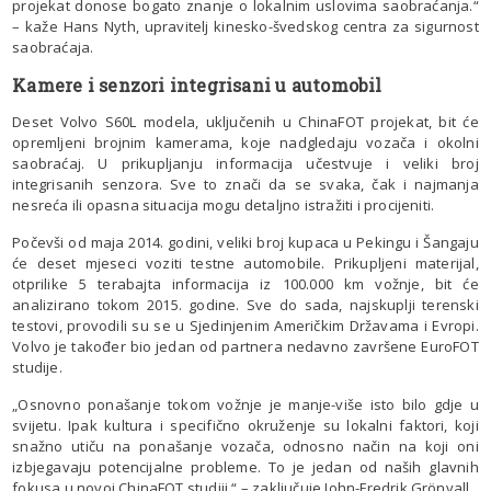
projekat donose bogato znanje o lokalnim uslovima saobraćanja.“
– kaže Hans Nyth, upravitelj kinesko-švedskog centra za sigurnost
saobraćaja.
Kamere i senzori integrisani u automobil
Deset Volvo S60L modela, uključenih u ChinaFOT projekat, bit će
opremljeni brojnim kamerama, koje nadgledaju vozača i okolni
saobraćaj. U prikupljanju informacija učestvuje i veliki broj
integrisanih senzora. Sve to znači da se svaka, čak i najmanja
nesreća ili opasna situacija mogu detaljno istražiti i procijeniti.
Počevši od maja 2014. godini, veliki broj kupaca u Pekingu i Šangaju
će deset mjeseci voziti testne automobile. Prikupljeni materijal,
otprilike 5 terabajta informacija iz 100.000 km vožnje, bit će
analizirano tokom 2015. godine. Sve do sada, najskuplji terenski
testovi, provodili su se u Sjedinjenim Američkim Državama i Evropi.
Volvo je također bio jedan od partnera nedavno završene EuroFOT
studije.
„Osnovno ponašanje tokom vožnje je manje-više isto bilo gdje u
svijetu. Ipak kultura i specifično okruženje su lokalni faktori, koji
snažno utiču na ponašanje vozača, odnosno način na koji oni
izbjegavaju potencijalne probleme. To je jedan od naših glavnih
fokusa u novoj ChinaFOT studiji.“ – zaključuje John-Fredrik Grönvall.