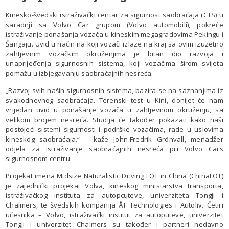
Kinesko-švedski istraživački centar za sigurnost saobraćaja (CTS) u
saradnji sa Volvo Car grupom (Volvo automobili), pokreće
istraživanje ponašanja vozača u kineskim megagradovima Pekingu i
Šangaju. Uvid u način na koji vozači izlaze na kraj sa ovim izuzetno
zahtjevnim vozačkim okruženjima je bitan dio razvoja i
unaprijeđenja sigurnosnih sistema, koji vozačima širom svijeta
pomažu u izbjegavanju saobraćajnih nesreća.
„Razvoj svih naših sigurnosnih sistema, bazira se na saznanjima iz
svakodnevnog saobraćaja. Terenski test u Kini, donijet će nam
vrijedan uvid u ponašanje vozača u zahtjevnom okruženju, sa
velikom brojem nesreća. Studija će također pokazati kako naši
postojeći sistemi sigurnosti i podrške vozačima, rade u uslovima
kineskog saobraćaja.“ – kaže John-Fredrik Grönvall, menadžer
odjela za istraživanje saobraćajnih nesreća pri Volvo Cars
sigurnosnom centru.
Projekat imena Midsize Naturalistic Driving FOT in China (ChinaFOT)
je zajednički projekat Volva, kineskog ministarstva transporta,
istraživačkog instituta za autopcuteve, univerziteta Tongji i
Chalmers, te švedskih kompanija ÅF Technologies i Autoliv. Četiri
učesnika – Volvo, istraživački institut za autoputeve, univerzitet
Tongji i univerzitet Chalmers su također i partneri nedavno