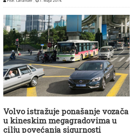
Piše: carlander
,
7. Maja 2014.
Volvo istražuje ponašanje vozača
u kineskim megagradovima u
cilju povećanja sigurnosti