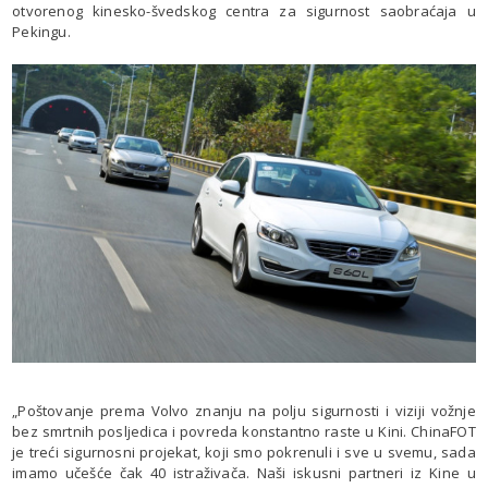
otvorenog kinesko-švedskog centra za sigurnost saobraćaja u
Pekingu.
„Poštovanje prema Volvo znanju na polju sigurnosti i viziji vožnje
bez smrtnih posljedica i povreda konstantno raste u Kini. ChinaFOT
je treći sigurnosni projekat, koji smo pokrenuli i sve u svemu, sada
imamo učešće čak 40 istraživača. Naši iskusni partneri iz Kine u