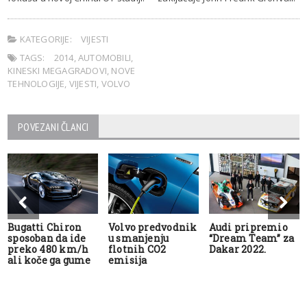
KATEGORIJE:
VIJESTI
TAGS:
2014
,
AUTOMOBILI
,
KINESKI MEGAGRADOVI
,
NOVE
TEHNOLOGIJE
,
VIJESTI
,
VOLVO
POVEZANI ČLANCI
Bugatti Chiron
Volvo predvodnik
Audi pripremio
sposoban da ide
u smanjenju
“Dream Team” za
preko 480 km/h
flotnih CO2
Dakar 2022.
ali koče ga gume
emisija