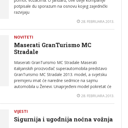
pomoć vozačima. U januaru, ove dvije kompanije
potpisale du sporazum na osnovu kojeg zajednički
razvijaju
28. FEBRUARA 2013.
NOVITETI
Maserati GranTurismo MC
Stradale
Maserati GranTurismo MC Stradale Maserati
italijanskih proizvođač superautomobila predstavo
GranTurismo MC Stradale 2013. model, a svjetsku
premijeru imat će naredne sedmice na sajmu
automobila u Ženevi. Unaprjeđeni model pokretat će
28. FEBRUARA 2013.
VIJESTI
Sigurnija i ugodnija noćna vožnja