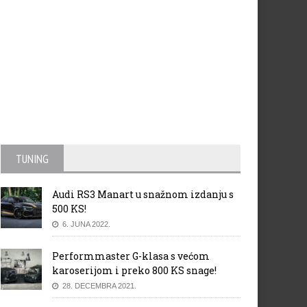
TUNING
Audi RS3 Manart u snažnom izdanju s
500 KS!
6. JUNA 2022.
Performmaster G-klasa s većom
karoserijom i preko 800 KS snage!
28. DECEMBRA 2021.