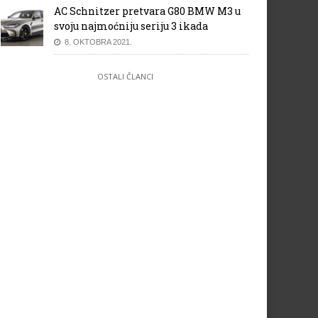
AC Schnitzer pretvara G80 BMW M3 u
svoju najmoćniju seriju 3 ikada
8. OKTOBRA 2021.
OSTALI ČLANCI