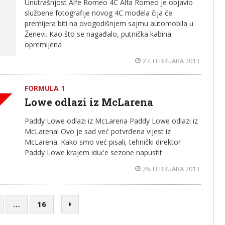
Unutrašnjost Alfe Romeo 4C Alfa Romeo je objavio
službene fotografije novog 4C modela čija će
premijera biti na ovogodišnjem sajmu automobila u
Ženevi. Kao što se nagađalo, putnička kabina
opremljena
27. FEBRUARA 2013.
FORMULA 1
Lowe odlazi iz McLarena
Paddy Lowe odlazi iz McLarena Paddy Lowe odlazi iz
McLarena! Ovo je sad već potvrđena vijest iz
McLarena. Kako smo već pisali, tehnički direktor
Paddy Lowe krajem iduće sezone napustit
26. FEBRUARA 2013.
…
16