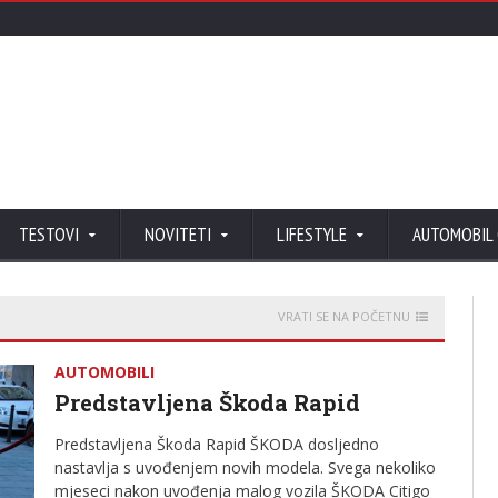
TESTOVI
NOVITETI
LIFESTYLE
AUTOMOBIL
VRATI SE NA POČETNU
AUTOMOBILI
Predstavljena Škoda Rapid
Predstavljena Škoda Rapid ŠKODA dosljedno
nastavlja s uvođenjem novih modela. Svega nekoliko
mjeseci nakon uvođenja malog vozila ŠKODA Citigo