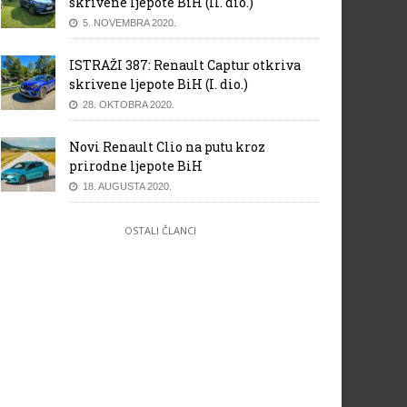
skrivene ljepote BiH (II. dio.)
5. NOVEMBRA 2020.
ISTRAŽI 387: Renault Captur otkriva
skrivene ljepote BiH (I. dio.)
28. OKTOBRA 2020.
Novi Renault Clio na putu kroz
prirodne ljepote BiH
18. AUGUSTA 2020.
OSTALI ČLANCI