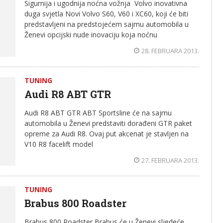
Sigurnija i ugodnija noćna vožnja Volvo inovativna
duga svjetla Novi Volvo S60, V60 i XC60, koji će biti
predstavljeni na predstojećem sajmu automobila u
Ženevi opcijski nude inovaciju koja noćnu
28. FEBRUARA 2013.
TUNING
Audi R8 ABT GTR
Audi R8 ABT GTR ABT Sportsline će na sajmu
automobila u Ženevi predstaviti dorađeni GTR paket
opreme za Audi R8. Ovaj put akcenat je stavljen na
V10 R8 facelift model
27. FEBRUARA 2013.
TUNING
Brabus 800 Roadster
Brabus 800 Roadster Brabus će u Ženevi sljedeće