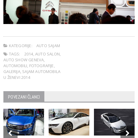
KATEGORIJE:
AUTO SAJAM
TAGS:
2014
,
AUTO SALON
,
AUTO SHOW GENEVA
,
AUTOMOBILI
,
FOTOGRAFIJE
,
GALERIJA
,
SAJAM AUTOMOBILA
U ŽENEVI 2014
POVEZANI ČLANCI