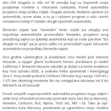
oko 250 izlagača iz više od 30 zemalja koji su dopremili svoje
posljednje novitete u vrhunskim izdanjima. Pored automobila
posjetioci imaju priliku vidjeti i bogatu ponudu dodatne opreme za
automobile, razne alate, a tu je i zabavni program u vidu raznih
simulatora vožnje F1 bolida i drugih sportskih automobila.
Ženevski sajam kao “neutralni” teren uvijek pa okuplja sve
najvažnije automobilske proizvođače. Nerijetko, posjetioci ovog
prestižnog sajma su ljubitelji automobila koji se vode parolom “što
skuplje to bolje” pa je jasno zašto svi proizvođači super luksuznih
automobila ne propuštaju ženevski sajam.
Ove godine Lamborghini je predstavio novi model pod imenom
Huracán, a njegov glavni konkurent Ferrari, predstavio je model
California T. Britanski McLaren također je došao sa novim modelom
koji nosi oznaku 650S, a svakako treba spomenuti i Koenigsegg
One:1. Ovaj model pokreće 5.0-litreni V8 motor koji razvija 1.341 KS i
1.371 Nm okretnog momenta što mu omogućava ubrzanje od 0 do
400 km/h za 20 sekundi!
Pored serijskih supersportskih automobila posjetioci mogu vidjeti i
veliki broj vrhunskih proizvoda tunerskih kuća kao što je Mansory,
Hamann, Carlsson, Ruf, Alpina, Tech Art, ABT i td. Tako je npr.
tunerska kuća Mansory predstavila je ograničenu seriju modela