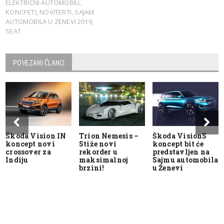
ELEKTRIČNI AUTOMOBILI
,
KONCPETI
,
NOVITERTI
,
SAJAM
AUTOMOBILA U ZENEVI 2019
,
SEAT
POVEZANI ČLANCI
Škoda Vision IN
Trion Nemesis –
Škoda VisionS
koncept novi
Stiže novi
koncept bit će
crossover za
rekorder u
predstavljen na
Indiju
maksimalnoj
Sajmu automobila
brzini!
u Ženevi