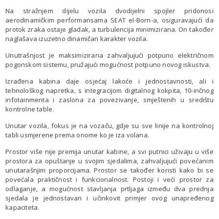
Na stražnjem dijelu vozila dvodijelni spojler pridonosi
aerodinamičkim performansama SEAT el-Born-a, osiguravajući da
protok zraka ostaje gladak, a turbulencija minimizirana. On također
naglašava izuzetno dinamičan karakter vozila.
Unutrašnjost je maksimizirana zahvaljujući potpuno električnom
pogonskom sistemu, pružajući mogućnost potpuno novog iskustva.
Izrađena kabina daje osjećaj lakoće i jednostavnosti, ali i
tehnološkog napretka, s integracijom digitalnog kokpita, 10-inčnog
infotainmenta i zaslona za povezivanje, smještenih u središtu
kontrolne table.
Unutar vozila, fokus je na vozaču, gdje su sve linije na kontrolnoj
tabli usmjerene prema onome ko je iza volana.
Prostor više nije premija unutar kabine, a svi putnici uživaju u više
prostora za opuštanje u svojim sjedalima, zahvaljujući povećanim
unutarašnjim proporcijama. Prostor se također koristi kako bi se
povećala praktičnost i funkcionalnost. Postoji i veći prostor za
odlaganje, a mogućnost stavljanja prtljaga između dva prednja
sjedala je jednostavan i učinkovit primjer ovog unapređenog
kapaciteta.