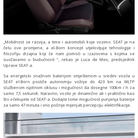
„Mobilnost se razvija, a time i automobili koje vozimo. SEAT je na
čelu ove promjene, a el-Born koncept utjelovljuje tehnologije i
filozofiju dizajna koji će nam pomoći u izazovima s kojima se
suočavamo u budućnosti ”, rekao je Luca de Meo, predsjednik
Uprave SEAT-a.
Sa energetski snažnom baterijom smještenom u sredini vozila u
SEAT el-Born postiže autonomiju vožnje do 420 km na WLTP
službenom ispitnom ciklusu i mogućnost da dosegne 100km / h za
samo 7,5 sekundi. Naravno, vozilo je dinamično ali i praktično kao
što očekujete od SEAT-a. Dodajte tome mogućnost punjenja baterije
za samo 47 minuta i ono počinje mijenjati percepciju elektrifikacije.