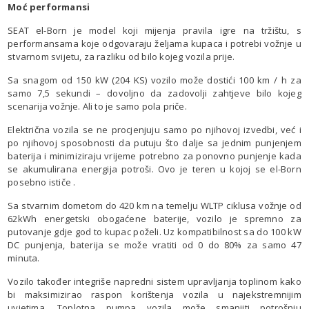
Moć performansi
SEAT el-Born je model koji mijenja pravila igre na tržištu, s
performansama koje odgovaraju željama kupaca i potrebi vožnje u
stvarnom svijetu, za razliku od bilo kojeg vozila prije.
Sa snagom od 150 kW (204 KS) vozilo može dostići 100 km / h za
samo 7,5 sekundi – dovoljno da zadovolji zahtjeve bilo kojeg
scenarija vožnje. Ali to je samo pola priče.
Električna vozila se ne procjenjuju samo po njihovoj izvedbi, već i
po njihovoj sposobnosti da putuju što dalje sa jednim punjenjem
baterija i minimiziraju vrijeme potrebno za ponovno punjenje kada
se akumulirana energija potroši. Ovo je teren u kojoj se el-Born
posebno ističe .
Sa stvarnim dometom do 420 km na temelju WLTP ciklusa vožnje od
62kWh energetski obogaćene baterije, vozilo je spremno za
putovanje gdje god to kupac poželi. Uz kompatibilnost sa do 100 kW
DC punjenja, baterija se može vratiti od 0 do 80% za samo 47
minuta.
Vozilo također integriše napredni sistem upravljanja toplinom kako
bi maksimizirao raspon korištenja vozila u najekstremnijim
uvjetima. Toplotna pumpa vozila može smanjiti potrošnju