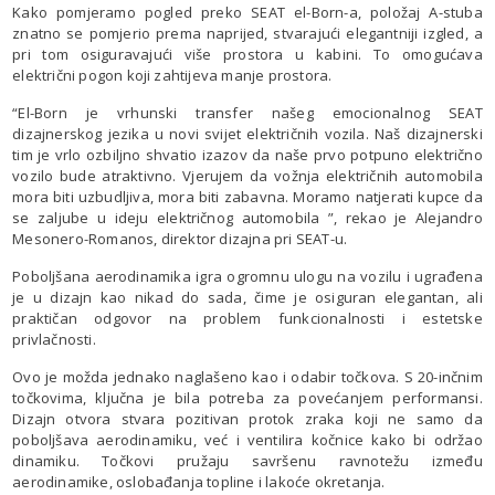
Kako pomjeramo pogled preko SEAT el-Born-a, položaj A-stuba
znatno se pomjerio prema naprijed, stvarajući elegantniji izgled, a
pri tom osiguravajući više prostora u kabini. To omogućava
električni pogon koji zahtijeva manje prostora.
“El-Born je vrhunski transfer našeg emocionalnog SEAT
dizajnerskog jezika u novi svijet električnih vozila. Naš dizajnerski
tim je vrlo ozbiljno shvatio izazov da naše prvo potpuno električno
vozilo bude atraktivno. Vjerujem da vožnja električnih automobila
mora biti uzbudljiva, mora biti zabavna. Moramo natjerati kupce da
se zaljube u ideju električnog automobila ”, rekao je Alejandro
Mesonero-Romanos, direktor dizajna pri SEAT-u.
Poboljšana aerodinamika igra ogromnu ulogu na vozilu i ugrađena
je u dizajn kao nikad do sada, čime je osiguran elegantan, ali
praktičan odgovor na problem funkcionalnosti i estetske
privlačnosti.
Ovo je možda jednako naglašeno kao i odabir točkova. S 20-inčnim
točkovima, ključna je bila potreba za povećanjem performansi.
Dizajn otvora stvara pozitivan protok zraka koji ne samo da
poboljšava aerodinamiku, već i ventilira kočnice kako bi održao
dinamiku. Točkovi pružaju savršenu ravnotežu između
aerodinamike, oslobađanja topline i lakoće okretanja.