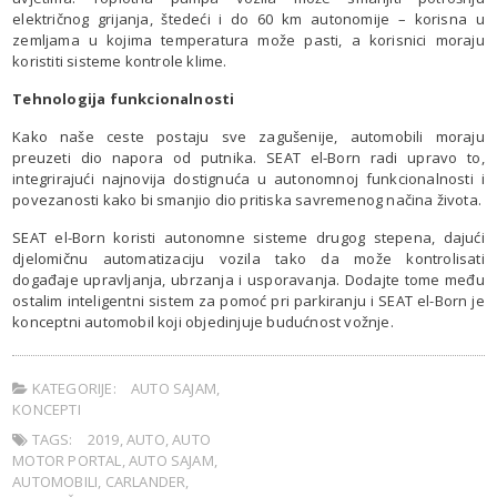
električnog grijanja, štedeći i do 60 km autonomije – korisna u
zemljama u kojima temperatura može pasti, a korisnici moraju
koristiti sisteme kontrole klime.
Tehnologija funkcionalnosti
Kako naše ceste postaju sve zagušenije, automobili moraju
preuzeti dio napora od putnika. SEAT el-Born radi upravo to,
integrirajući najnovija dostignuća u autonomnoj funkcionalnosti i
povezanosti kako bi smanjio dio pritiska savremenog načina života.
SEAT el-Born koristi autonomne sisteme drugog stepena, dajući
djelomičnu automatizaciju vozila tako da može kontrolisati
događaje upravljanja, ubrzanja i usporavanja. Dodajte tome među
ostalim inteligentni sistem za pomoć pri parkiranju i SEAT el-Born je
konceptni automobil koji objedinjuje budućnost vožnje.
KATEGORIJE:
AUTO SAJAM
,
KONCEPTI
TAGS:
2019
,
AUTO
,
AUTO
MOTOR PORTAL
,
AUTO SAJAM
,
AUTOMOBILI
,
CARLANDER
,