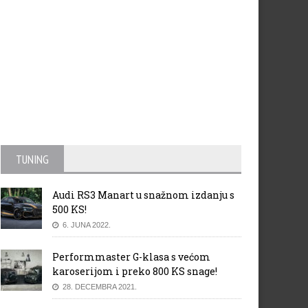
TUNING
Audi RS3 Manart u snažnom izdanju s
500 KS!
6. JUNA 2022.
Performmaster G-klasa s većom
karoserijom i preko 800 KS snage!
28. DECEMBRA 2021.