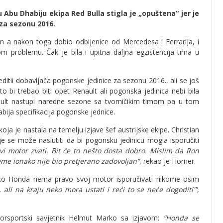
u Abu Dhabiju ekipa Red Bulla stigla je „opuštena“ jer je
 za sezonu 2016.
 a nakon toga dobio odbijenice od Mercedesa i Ferrarija, i
om problemu. Čak je bila i upitna daljna egzistencija tima u
ditii dobavljača pogonske jedinice za sezonu 2016., ali se još
o bi trebao biti opet Renault ali pogonska jedinica nebi bila
ult nastupi naredne sezone sa tvorničikim timom pa u tom
abija specifikacija pogonske jednice.
oja je nastala na temelju izjave šef austrijske ekipe. Christian
e se može naslutiti da bi pogonsku jedinicu mogla isporučiti
ovi motor zvati. Bit će to nešto dosta dobro. Mislim da Ron
jeme ionako nije bio pretjerano zadovoljan”
, rekao je Horner.
ako Honda nema pravo svoj motor isporučivati nikome osim
li na kraju neko mora ustati i reći to se neće dogoditi'”
,
orsportski savjetnik Helmut Marko sa izjavom:
“Honda se