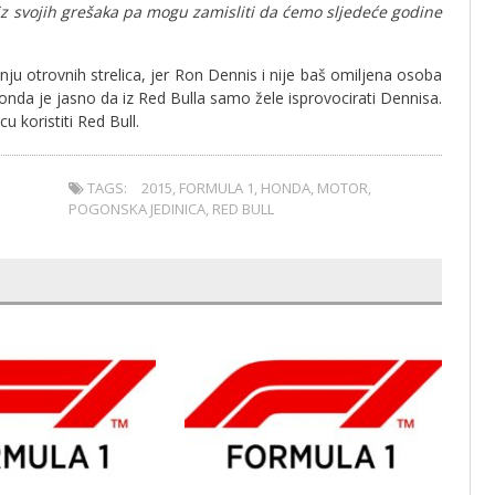
 iz svojih grešaka pa mogu zamisliti da ćemo sljedeće godine
ju otrovnih strelica, jer Ron Dennis i nije baš omiljena osoba
onda je jasno da iz Red Bulla samo žele isprovocirati Dennisa.
 koristiti Red Bull.
TAGS:
2015
,
FORMULA 1
,
HONDA
,
MOTOR
,
POGONSKA JEDINICA
,
RED BULL