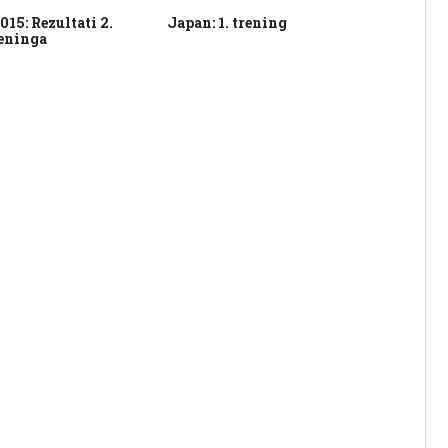
15: Rezultati 2.
Japan: 1. trening
Ot
reninga
do