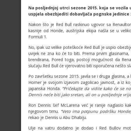
Na posljednjoj utrci sezone 2015. koja se vozila 
uspjela obezbjediti dobavljača pognske jedinice
Nakon što je Red Bull raskinuo ugovor sa Renaultom
kasnije od Honde, austrijska ekipa našla se u velik
Formuli 1.
No, ipak uz velike poteškoće Red Bull je uspio obezbje
uvijek ne zna ko će to biti. Prema prvim glasinama, t
brendirana, Pored toga, postoji mogućnost da Rena
slučaju Red Bull će vjerovatno biti isporučena nešto sl
Po završetku sezone 2015. javila se i druga glasina, a k
Horner je svojom izjavom zagolicao javnost, a iz koj
japanska Honda.
“Pričekajte da vidite kako će se n
Dennis neće biti jako sretan, ali on u posljednje vri
Ron Dennis šef McLarena već je ranije naglasio k
njegovom timu.
“Veto ima potpunu podršku Honde, a
rekao je Dennis u Abu Dhabiju.
Ulje na vatru dodatno je dodao i Red Bullov mot