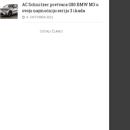
AC Schnitzer pretvara G80 BMW M3 u
mar Szafnauer: FRIC sistem
Cyril Abiteboul: Renault ima
svoju najmoćniju seriju 3 ikada
nosi 0,5 sekundi po krugu
lošiju šasiju od Red Bulla i
McLarena
8. OKTOBRA 2021.
OSTALI ČLANCI