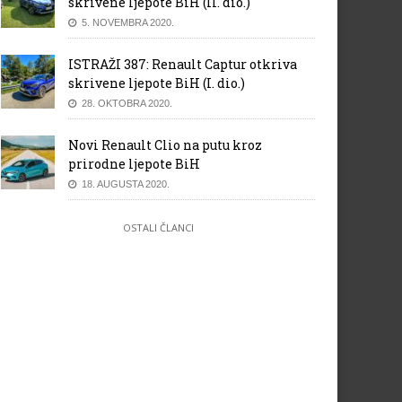
skrivene ljepote BiH (II. dio.)
5. NOVEMBRA 2020.
ISTRAŽI 387: Renault Captur otkriva
skrivene ljepote BiH (I. dio.)
28. OKTOBRA 2020.
Novi Renault Clio na putu kroz
prirodne ljepote BiH
18. AUGUSTA 2020.
OSTALI ČLANCI