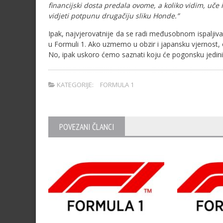
financijski dosta predala ovome, a koliko vidim, uče
vidjeti potpunu drugačiju sliku Honde.”
Ipak, najvjerovatnije da se radi međusobnom ispaljivan
u Formuli 1. Ako uzmemo u obzir i japansku vjernost, 
No, ipak uskoro ćemo saznati koju će pogonsku jedinicu
KATEGORIJE:
FORMULA 1
POVEZANI ČLANCI