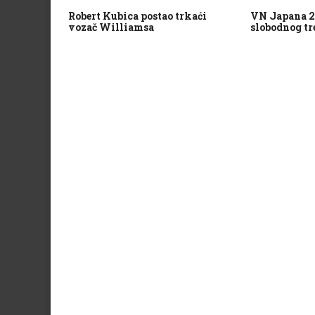
Robert Kubica postao trkaći
VN Japana 20
vozač Williamsa
slobodnog t