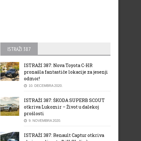
ISTRAŽI 387
ISTRAŽI 387: Nova Toyota C-HR
pronašla fantastiče lokacije za jesenji
odmor!
10. DECEMBRA 2020.
ISTRAŽI 387: ŠKODA SUPERB SCOUT
otkriva Lukomir – Život u dalekoj
prošlosti
9. NOVEMBRA 2020.
ISTRAŽI 387: Renault Captur otkriva