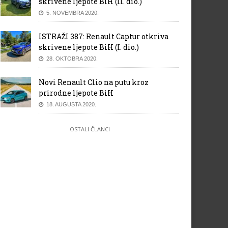
skrivene ljepote BiH (II. dio.)
5. NOVEMBRA 2020.
ISTRAŽI 387: Renault Captur otkriva
skrivene ljepote BiH (I. dio.)
28. OKTOBRA 2020.
Novi Renault Clio na putu kroz
prirodne ljepote BiH
18. AUGUSTA 2020.
OSTALI ČLANCI