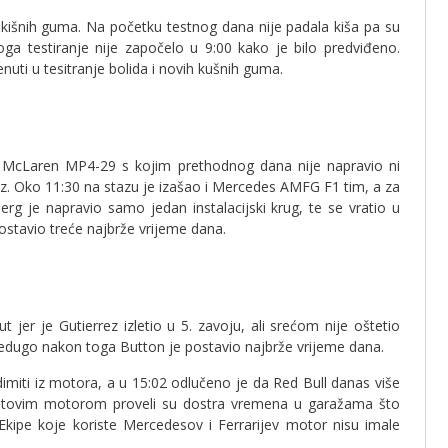
t kišnih guma. Na početku testnog dana nije padala kiša pa su
toga testiranje nije započelo u 9:00 kako je bilo predviđeno.
nuti u tesitranje bolida i novih kušnih guma.
McLaren MP4-29 s kojim prethodnog dana nije napravio ni
erez. Oko 11:30 na stazu je izašao i Mercedes AMFG F1 tim, a za
rg je napravio samo jedan instalacijski krug, te se vratio u
ostavio treće najbrže vrijeme dana.
 jer je Gutierrez izletio u 5. zavoju, ali srećom nije oštetio
 nedugo nakon toga Button je postavio najbrže vrijeme dana.
imiti iz motora, a u 15:02 odlučeno je da Red Bull danas više
naultovim motorom proveli su dostra vremena u garažama što
ipe koje koriste Mercedesov i Ferrarijev motor nisu imale