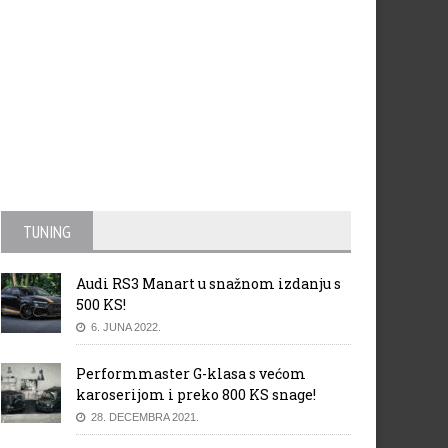
TUNING
Audi RS3 Manart u snažnom izdanju s
500 KS!
6. JUNA 2022.
Performmaster G-klasa s većom
karoserijom i preko 800 KS snage!
28. DECEMBRA 2021.