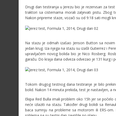
Drugi dan testiranja u Jerezu bio je rezervsan za tes
traktori sa cisternama morali zaljevati pistu. Zbog 
Nakon pripreme staze, vozači su od 9:18 sati mogli kre
Na stazu je odmah izašao Jenson Button sa novim 
jedan krug. Iza njega na stazu su izašli Gutierrez i P
upravljačem novog bolida bio je Nico Rosberg. Rosbe
garažu. Do kraja dana odveza odvezao je 131 kurg i p
Tokom drugog testnog dana testiranje je bilo prekinut
bolid. Nakon 14 minuta prekida, test je nastavljen, a
Ekipa Red Bulla imali problem oko 15h jer se počelo d
neće izlaziti na stazu. Također drugi bolidi sa Re
baca sumnju na probleme sa motorom ili ERS-om. Ek
roblema pa su testni dan zavrišile po planu.