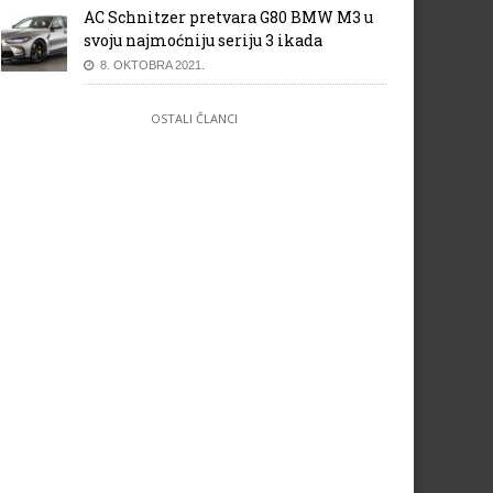
AC Schnitzer pretvara G80 BMW M3 u
svoju najmoćniju seriju 3 ikada
8. OKTOBRA 2021.
OSTALI ČLANCI
 Bahraina 2015: Rezultati
VN Rusije 2014: Rezultati utr
rke