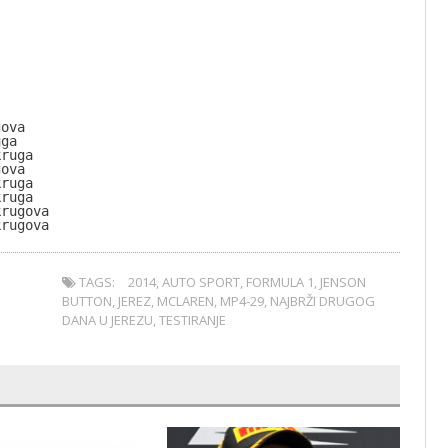
ova

ga

ruga

ova

ruga

ruga

rugova

krugova
TAGS:
2014
,
AUTO SPORT
,
FORMULA 1
,
JENSON
BUTTON
,
JEREZ
,
MCLAREN
,
MP4-29
,
NAJBRŽI DRUGOG
DANA U JEREZU
,
TESTIRANJE