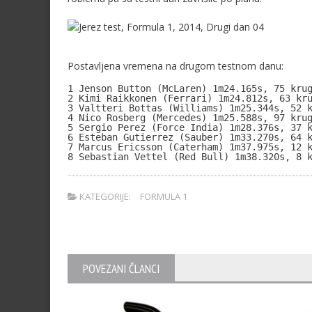
Postavljena vremena na drugom testnom danu:
1 Jenson Button (McLaren) 1m24.165s, 75 krug
2 Kimi Raikkonen (Ferrari) 1m24.812s, 63 kru
3 Valtteri Bottas (Williams) 1m25.344s, 52 k
4 Nico Rosberg (Mercedes) 1m25.588s, 97 krug
5 Sergio Perez (Force India) 1m28.376s, 37 k
6 Esteban Gutierrez (Sauber) 1m33.270s, 64 k
7 Marcus Ericsson (Caterham) 1m37.975s, 12 k
8 Sebastian Vettel (Red Bull) 1m38.320s, 8 
KATEGORIJE:
FORMULA 1
POVEZANI ČLANCI