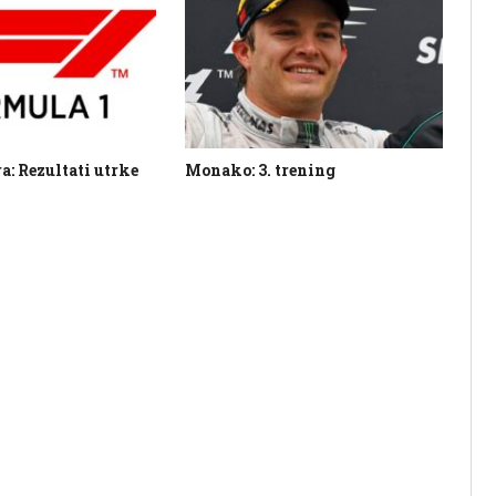
: Rezultati utrke
Monako: 3. trening
VN
ut