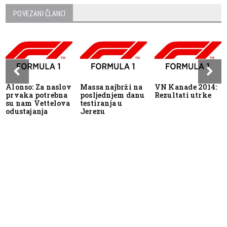
POVEZANI ČLANCI
Alonso: Za naslov
Massa najbrži na
VN Kanade 2014:
prvaka potrebna
posljednjem danu
Rezultati utrke
su nam Vettelova
testiranja u
odustajanja
Jerezu