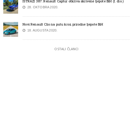
ISTRAŽI 387: Renault Captur otkriva skrivene ljepote BiH (I. dio.)
28. OKTOBRA 2020.
Novi Renault Clio na putu kroz prirodne ljepote BiH
18. AUGUSTA 2020.
OSTALI ČLANCI