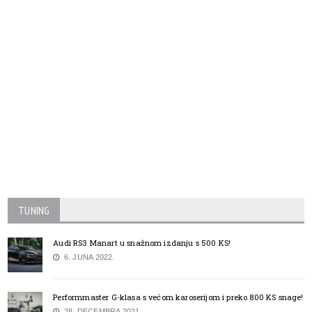
TUNING
Audi RS3 Manart u snažnom izdanju s 500 KS!
6. JUNA 2022.
Performmaster G-klasa s većom karoserijom i preko 800 KS snage!
28. DECEMBRA 2021.