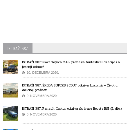
ISTRAŽI 387
ISTRAŽI 387: Nova Toyota C-HR pronašla fantastiče lokacije za
jesenji odmor!
10. DECEMBRA 2020.
ISTRAŽI 387: ŠKODA SUPERB SCOUT otkriva Lukomir – Život u
dalekoj prošlosti
9. NOVEMBRA 2020.
ISTRAŽI 387: Renault Captur otkriva skrivene ljepote BiH (II. dio.)
5. NOVEMBRA 2020.