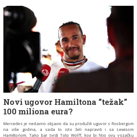
Novi ugovor Hamiltona ”težak”
100 miliona eura?
Mercedes je nedavno objavio da su produžili uguvor s Rosbergom
na više godina, a sada to isto želi napraviti i sa Lewisom
Hamiltonom. Tako bar tvrdi Toto Wolff, koji bi htio ovu vozačku