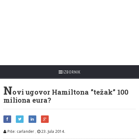
IZBORNIK
N
ovi ugovor Hamiltona ”težak” 100
miliona eura?
Piše: carlander
,
23. Jula 2014.