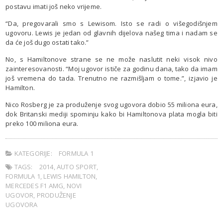
postavu imati još neko vrijeme.
“Da, pregovarali smo s Lewisom. Isto se radi o višegodišnjem
ugovoru. Lewis je jedan od glavnih dijelova našeg tima i nadam se
da će još dugo ostati tako.”
No, s Hamiltonove strane se ne može naslutit neki visok nivo
zainteresovanosti. “Moj ugovor ističe za godinu dana, tako da imam
još vremena do tada. Trenutno ne razmišljam o tome.”, izjavio je
Hamilton.
Nico Rosberg je za produženje svog ugovora dobio 55 miliona eura,
dok Britanski mediji spominju kako bi Hamiltonova plata mogla biti
preko 100 miliona eura.
KATEGORIJE:
FORMULA 1
TAGS:
2014
,
AUTO SPORT
,
FORMULA 1
,
LEWIS HAMILTON
,
MERCEDES F1 AMG
,
NOVI
UGOVOR
,
PRODUŽENJE
UGOVORA