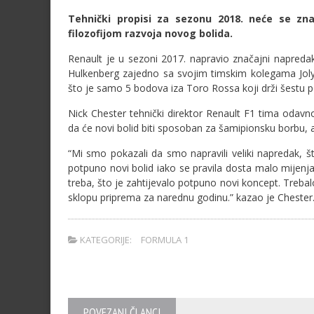
Tehnički propisi za sezonu 2018. neće se zna
filozofijom razvoja novog bolida.
Renault je u sezoni 2017. napravio značajni napredak 
Hulkenberg zajedno sa svojim timskim kolegama Jo
što je samo 5 bodova iza Toro Rossa koji drži šestu p
Nick Chester tehnički direktor Renault F1 tima odav
da će novi bolid biti sposoban za šamipionsku borbu, a
“Mi smo pokazali da smo napravili veliki napredak, š
potpuno novi bolid iako se pravila dosta malo mijenj
treba, što je zahtijevalo potpuno novi koncept. Trebal
sklopu priprema za narednu godinu.” kazao je Chester
KATEGORIJE:
FORMULA 1
POVEZANI ČLANCI