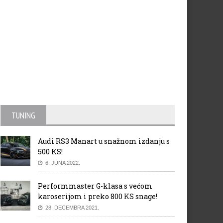
rcedes GP nada se dobrom
Australija: Kvalifikacije
ultatu u Indiji
TUNING
Audi RS3 Manart u snažnom izdanju s
500 KS!
6. JUNA 2022.
Performmaster G-klasa s većom
karoserijom i preko 800 KS snage!
28. DECEMBRA 2021.