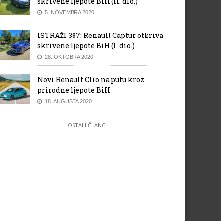
skrivene ljepote BiH (II. dio.)
5. NOVEMBRA 2020.
ISTRAŽI 387: Renault Captur otkriva
skrivene ljepote BiH (I. dio.)
28. OKTOBRA 2020.
Novi Renault Clio na putu kroz
prirodne ljepote BiH
18. AUGUSTA 2020.
OSTALI ČLANCI