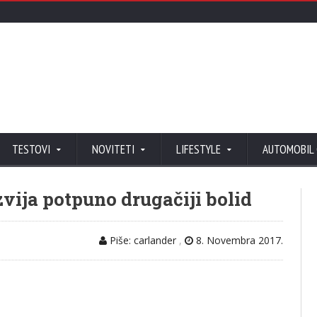
TESTOVI
NOVITETI
LIFESTYLE
AUTOMOBIL
zvija potpuno drugačiji bolid
Piše: carlander
,
8. Novembra 2017.