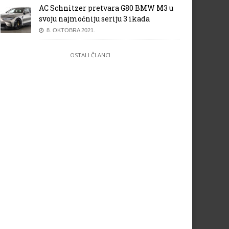
AC Schnitzer pretvara G80 BMW M3 u
svoju najmoćniju seriju 3 ikada
8. OKTOBRA 2021.
OSTALI ČLANCI