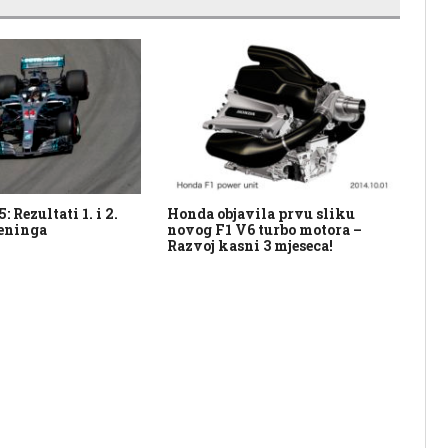
 Rezultati 1. i 2.
Honda objavila prvu sliku
Me
reninga
novog F1 V6 turbo motora –
rez
Razvoj kasni 3 mjeseca!