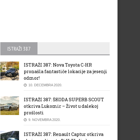
ISTRAŽI 387
ISTRAŽI 387: Nova Toyota C-HR
pronašla fantastiče lokacije za jesenji
odmor!
10. DECEMBRA 2020.
ISTRAŽI 387: ŠKODA SUPERB SCOUT
otkriva Lukomir – Život u dalekoj
prošlosti
9. NOVEMBRA 2020.
ISTRAŽI 387: Renault Captur otkriva