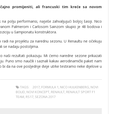
čajno promijeniti, ali francuski tim kreće sa novom
na polju performansi, najviše zahvaljujući boljoj šasiji. Nico
lyanom Palmerom i Carlosom Sainzom skupio je 48 bodova i
oziciju u šampionatu konstruktora.
no radi na projektu za narednu sezonu. U Renaultu ne očekuju
li se nadaju postoljima.
to naši rezultati pokazuju. Mi ćemo naredne sezone prikazati
aju. Puno smo naučili i saznali kakav aerodinamički paket nam
o bi da na ove posljednje dvije utrke testiramo neke dijelove u
.
TAGS:
2017
,
FORMULA 1
,
NICO HULKENBERG
,
NOVI
BOLID
,
NOVI KONCEPT
,
RENAULT
,
RENAULT SPORT F1
TEAM
,
RS17
,
SEZONA 2017