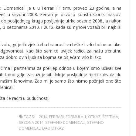
z. Domenicali je u u Ferrari F1 timu proveo 23 godine, a na
 u sezoni 2008. Ferrari je osvojio konstruktorski naslov.
u do posljednjeg kruga posljednje utrke sezone 2008., a nakon
, u sezonama 2010. i 2012. kada su njihovi vozači bili najbliži
votu, gdje čovjek treba hrabrost za teške i vrlo bolne odluke.
dgovornost, kao što sam to uvijek radio, za našu trenutnu
i za dobro ovih ljudi sa kojima se osjećam vrlo blisko.
ačima i partnerima za prelijep odnos u kojem smo uživali sve
i tamo gdje zaslužuje biti. Moje posljednje riječi zahvale idu
m našim fanovima. Žao mi je samo što nismo požnjeli ono što
enicali.
ta će raditi u budućnosti.
TAGS:
2014
,
FERRARI
,
FORMULA 1
,
OTKAZ
,
ŠEF TIMA
,
SEZONA 2014
,
STEFANO DOMENICALI
,
STEFANO
DOMENICALI DAO OTKAZ