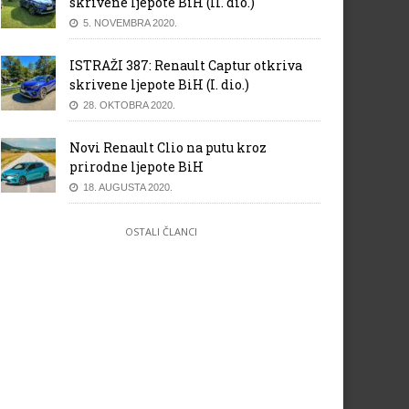
skrivene ljepote BiH (II. dio.)
5. NOVEMBRA 2020.
ISTRAŽI 387: Renault Captur otkriva
skrivene ljepote BiH (I. dio.)
28. OKTOBRA 2020.
Novi Renault Clio na putu kroz
prirodne ljepote BiH
18. AUGUSTA 2020.
OSTALI ČLANCI