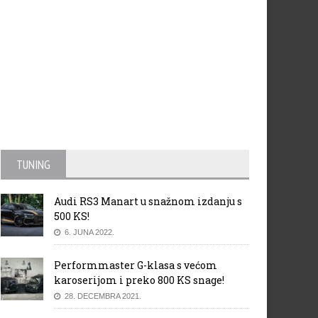
TUNING
ca Marmorini napustio
VN Kine 2014: Rezultati 1 i 2
rrari F1 ekipu
slobodnog treninga
Audi RS3 Manart u snažnom izdanju s
500 KS!
6. JUNA 2022.
Performmaster G-klasa s većom
karoserijom i preko 800 KS snage!
28. DECEMBRA 2021.