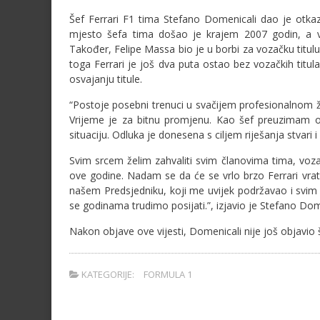
Šef Ferrari F1 tima Stefano Domenicali dao je otka
mjesto šefa tima došao je krajem 2007 godin, a već
Također, Felipe Massa bio je u borbi za vozačku titul
toga Ferrari je još dva puta ostao bez vozačkih titula
osvajanju titule.
“Postoje posebni trenuci u svačijem profesionalnom ži
Vrijeme je za bitnu promjenu. Kao šef preuzimam o
situaciju. Odluka je donesena s ciljem riješanja stvari 
Svim srcem želim zahvaliti svim članovima tima, voz
ove godine. Nadam se da će se vrlo brzo Ferrari vratit
našem Predsjedniku, koji me uvijek podržavao i svi
se godinama trudimo posijati.”, izjavio je Stefano Dom
Nakon objave ove vijesti, Domenicali nije još objavio š
KATEGORIJE:
FORMULA 1