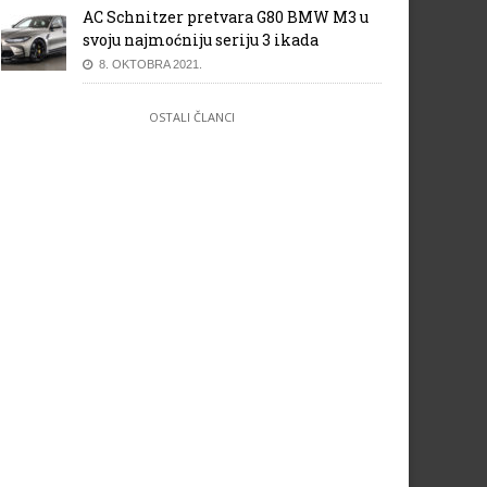
AC Schnitzer pretvara G80 BMW M3 u
svoju najmoćniju seriju 3 ikada
8. OKTOBRA 2021.
OSTALI ČLANCI