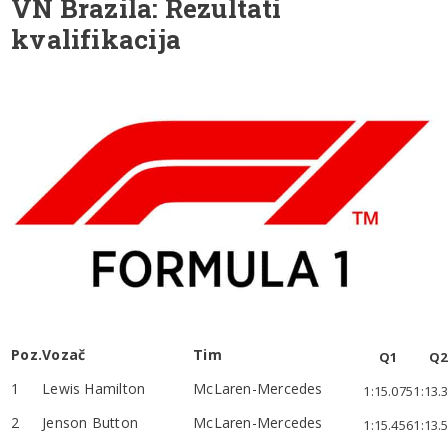
VN Brazila: Rezultati
kvalifikacija
Poz.
Vozač
Tim
Q1
Q2
1
Lewis Hamilton
McLaren-Mercedes
1:15.075
1:13.
2
Jenson Button
McLaren-Mercedes
1:15.456
1:13.