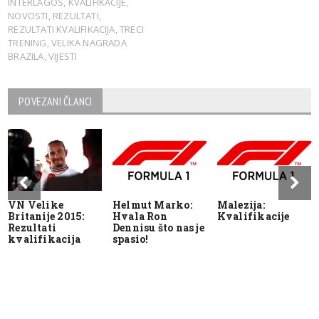
INTERLAGOS
,
KVALIFIKACIJE
,
NOVOSTI
,
REZULTATI
,
REZULTATI KVALIFIKACIJA
,
TRECI
TRENING
,
VELIKA NAGRADA
BRAZILA
,
VIJESTI
POVEZANI ČLANCI
VN Velike
Helmut Marko:
Malezija:
Britanije 2015:
Hvala Ron
Kvalifikacije
Rezultati
Dennisu što nas je
kvalifikacija
spasio!