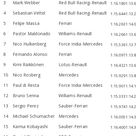
3
Mark Webber
Red Bull Racing-Renault
1:16.180
1:13.
4
Sebastian Vettel
Red Bull Racing-Renault
1:15.644
1:13.
5
Felipe Massa
Ferrari
1:16.263
1:14.
6
Pastor Maldonado
Williams-Renault
1:16.266
1:13.
7
Nico Hulkenberg
Force India-Mercedes
1:15.536
1:13.
8
Fernando Alonso
Ferrari
1:16.097
1:13.
9
Kimi Räikkönen
Lotus-Renault
1:16.432
1:13.
10
Nico Rosberg
Mercedes
1:15.929
1:13.
11
Paul di Resta
Force India-Mercedes
1:15.901
1:14.
12
Bruno Senna
Williams-Renault
1:15.333
1:14.
13
Sergio Perez
Sauber-Ferrari
1:15.974
1:14.
14
Michael Schumacher
Mercedes
1:16.005
1:14.
15
Kamui Kobayashi
Sauber-Ferrari
1:16.400
1:14.