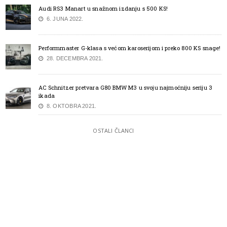
Audi RS3 Manart u snažnom izdanju s 500 KS!
6. JUNA 2022.
Performmaster G-klasa s većom karoserijom i preko 800 KS snage!
28. DECEMBRA 2021.
AC Schnitzer pretvara G80 BMW M3 u svoju najmoćniju seriju 3
ikada
8. OKTOBRA 2021.
OSTALI ČLANCI