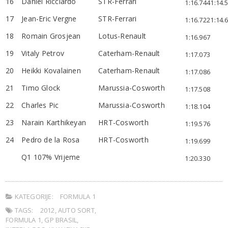
16
Daniel Ricciardo
STR-Ferrari
1:16.744
1:14.
17
Jean-Eric Vergne
STR-Ferrari
1:16.722
1:14.
18
Romain Grosjean
Lotus-Renault
1:16.967
19
Vitaly Petrov
Caterham-Renault
1:17.073
20
Heikki Kovalainen
Caterham-Renault
1:17.086
21
Timo Glock
Marussia-Cosworth
1:17.508
22
Charles Pic
Marussia-Cosworth
1:18.104
23
Narain Karthikeyan
HRT-Cosworth
1:19.576
24
Pedro de la Rosa
HRT-Cosworth
1:19.699
Q1 107% Vrijeme
1:20.330
KATEGORIJE:
FORMULA 1
TAGS:
2012
,
AUTO SORT
,
FORMULA 1
,
GP BRASIL
,