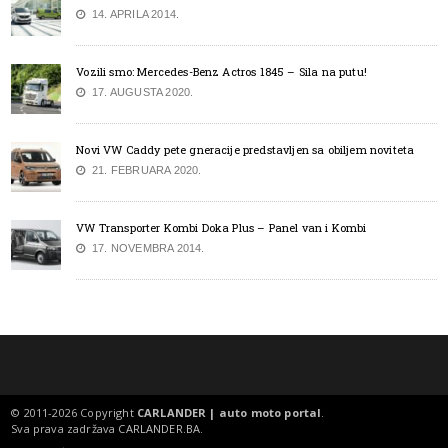
14. APRILA 2014.
Vozili smo: Mercedes-Benz Actros 1845 – Sila na putu!
17. AUGUSTA 2020.
Novi VW Caddy pete gneracije predstavljen sa obiljem noviteta
21. FEBRUARA 2020.
VW Transporter Kombi Doka Plus – Panel van i Kombi
17. NOVEMBRA 2014.
© 2011-2026 Copyright
CARLANDER | auto moto portal
.
Sva prava zadržava
CARLANDER.BA
.