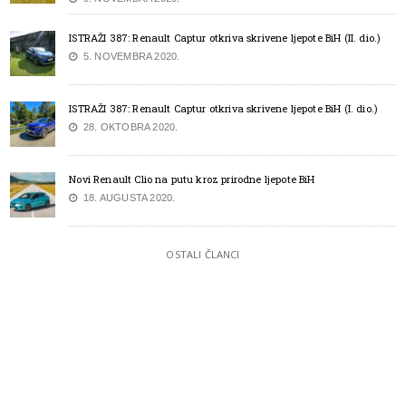
ISTRAŽI 387: Renault Captur otkriva skrivene ljepote BiH (II. dio.)
5. NOVEMBRA 2020.
ISTRAŽI 387: Renault Captur otkriva skrivene ljepote BiH (I. dio.)
28. OKTOBRA 2020.
Novi Renault Clio na putu kroz prirodne ljepote BiH
18. AUGUSTA 2020.
OSTALI ČLANCI