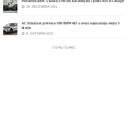
Performmaster G-klasa s većom karoserijom i preko 800 KS snage!
28. DECEMBRA 2021.
AC Schnitzer pretvara G80 BMW M3 u svoju najmoćniju seriju 3
ikada
8. OKTOBRA 2021.
OSTALI ČLANCI