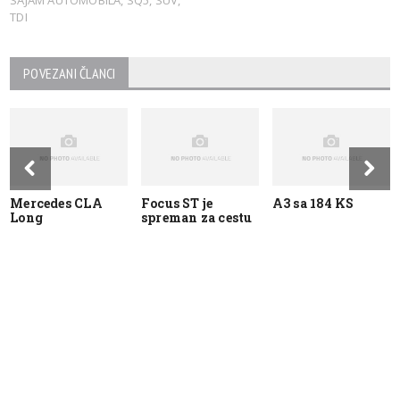
TDI
POVEZANI ČLANCI
Mercedes CLA
Focus ST je
A3 sa 184 KS
Long
spreman za cestu