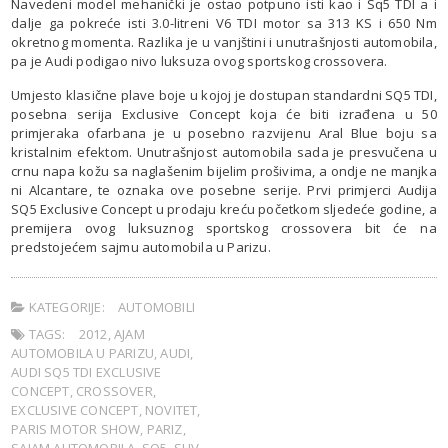
Navedeni model mehanički je ostao potpuno isti kao i Sq5 TDI a i
dalje ga pokreće isti 3.0-litreni V6 TDI motor sa 313 KS i 650 Nm
okretnog momenta. Razlika je u vanjštini i unutrašnjosti automobila,
pa je Audi podigao nivo luksuza ovog sportskog crossovera.
Umjesto klasične plave boje u kojoj je dostupan standardni SQ5 TDI,
posebna serija Exclusive Concept koja će biti izrađena u 50
primjeraka ofarbana je u posebno razvijenu Aral Blue boju sa
kristalnim efektom. Unutrašnjost automobila sada je presvučena u
crnu napa kožu sa naglašenim bijelim prošivima, a ondje ne manjka
ni Alcantare, te oznaka ove posebne serije. Prvi primjerci Audija
SQ5 Exclusive Concept u prodaju kreću početkom sljedeće godine, a
premijera ovog luksuznog sportskog crossovera bit će na
predstojećem sajmu automobila u Parizu.
KATEGORIJE:
AUTOMOBILI
TAGS:
2012
,
AJAM
AUTOMOBILA U PARIZU
,
AUDI
,
AUDI SQ5 TDI EXCLUSIVE
CONCEPT
,
CROSSOVER
,
EXCLUSIVE CONCEPT
,
NOVITET
,
PARIS MOTOR SHOW
,
PARIZ
,
SAJAM AUTOMOBILA
,
SQ5
,
SUV
,