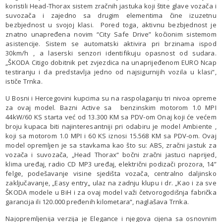
koristili Head-Thorax sistem zračnih jastuka koji štite glave vozača i
suvozača i zajedno sa drugim elementima čine izuzetnu
bezbjednost u svojoj klasi. Pored toga, aktivnu bezbjednost je
znatno unapređena novim “City Safe Drive” kočionim sistemom
asistencije. Sistem se automatski aktivira pri brzinama ispod
30km/h , a laserski senzori identifikuju opasnost od sudara.
„ŠKODA Citigo dobitnik pet zvjezdica na unaprijeđenom EURO Ncap
testiranju i da predstavlja jedno od najsigurnijih vozila u klasi“,
ističe Trnka.
U Bosni i Hercegovini kupcima su na raspolaganju tri nivoa opreme
za ovaj model. Bazni Active sa benzinskim motorom 1.0 MPI
44kW/60 KS starta već od 13.300 KM sa PDV-om Onaj koji će većem
broju kupaca biti najinteresantniji pri odabiru je model Ambiente ,
koji sa motorom 1.0 MPI i 60 KS iznosi 15.568 KM sa PDV-om. Ovaj
model opremljen je sa stavkama kao što su: ABS, zračni jastuk za
vozača i suvozača, „Head Thorax“ bočni zračni jastuci naprijed,
klima uređaj, radio CD MP3 uređaj, električni podizači prozora, 14”
felge, podešavanje visine sjedišta vozača, centralno daljinsko
zaključavanje, „Easy entry„ ulaz na zadnju klupu i dr. „Kao i za sve
ŠKODA modele u BiH i za ovaj model važi četvorogodišnja fabrička
garancija ili 120.000 pređenih kilometara“, naglašava Trnka.
Najopremljenija verzija je Elegance i njegova cijena sa osnovnim