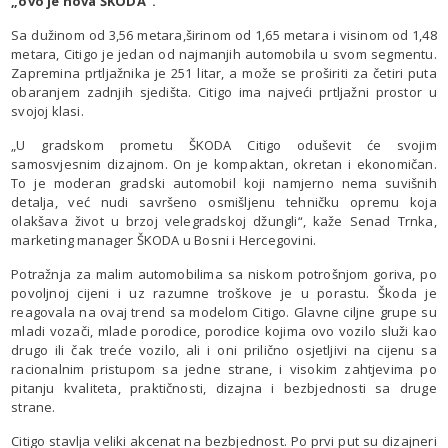
„ovo je nova ŠKODA“.
Sa dužinom od 3,56 metara,širinom od 1,65 metara i visinom od 1,48
metara, Citigo je jedan od najmanjih automobila u svom segmentu.
Zapremina prtljažnika je 251 litar, a može se proširiti za četiri puta
obaranjem zadnjih sjedišta. Citigo ima najveći prtljažni prostor u
svojoj klasi.
„U gradskom prometu ŠKODA Citigo oduševit će svojim
samosvjesnim dizajnom. On je kompaktan, okretan i ekonomičan.
To je moderan gradski automobil koji namjerno nema suvišnih
detalja, već nudi savršeno osmišljenu tehničku opremu koja
olakšava život u brzoj velegradskoj džungli“, kaže Senad Trnka,
marketing manager ŠKODA u Bosni i Hercegovini.
Potražnja za malim automobilima sa niskom potrošnjom goriva, po
povoljnoj cijeni i uz razumne troškove je u porastu. Škoda je
reagovala na ovaj trend sa modelom Citigo. Glavne ciljne grupe su
mladi vozači, mlade porodice, porodice kojima ovo vozilo služi kao
drugo ili čak treće vozilo, ali i oni prilično osjetljivi na cijenu sa
racionalnim pristupom sa jedne strane, i visokim zahtjevima po
pitanju kvaliteta, praktičnosti, dizajna i bezbjednosti sa druge
strane.
Citigo stavlja veliki akcenat na bezbjednost. Po prvi put su dizajneri