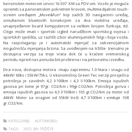
benzinskim motorom iznosi 16.507 KM sa PDV-om. Vozilo je moguće
opremiti sa panoramskim pokretnim krovom, multimedijalnim touch-
screen uređajem „Move&Fun“ koji sadrži 3D navigacioni uređaj,
simultanom bluetooth konekcijom za dva mobilna uređaja,
unaprijeđenim board kompjuterom sa velikim brojem funkcija, itd.
Citigo može imati i sportski izgled narudžbom sportskog ovjesa i
sportskih sjedišta, uz različit izbor aluminijumskih felgi i boja vozila.
Na raspolaganju je i automatski mjenjač sa sekvencijalnom
mogućnošću mjenjanja brzina. Sa uvođenjem na tržište trenutno je
dostupna verzija sa troje vrata dok će u kraćem vremenskog
periodu ispred nas ponuda biti proširena i na petovratnu izvedbu.
Dva nova, dostupna motora imaju zapreminu 1.0 litara i snagu od
44kW/ 60ks i 55kW/75ks. U ekonomičnoj Green Tec verziji prosječna
potrošnja je zavidnih 4,2 l/100km i 4,3 l/100km. Emisija ispušnih
gasova pri tome je 97gr. CO2/km i 99gr.CO2/km. Potrošnja goriva i
emisija ispušnih gasova su 4,5 l/100km i 105 gr.CO2/km za motor od
44kW. Motor sa snagom od 55kW troši 4,7 l/100km i emituje 108
gr.CO2/km.
KATEGORIJE:
AUTOMOBILI
TAGS:
2012
,
BH TRŽIŠTE