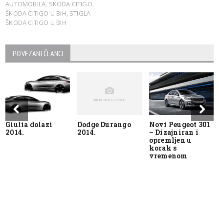
AUTOMOBILA
,
SKODA CITIGO
,
ŠKODA CITIGO U BIH
,
STIGLA
ŠKODA CITIGO U BIH
POVEZANI ČLANCI
Giulia dolazi
Dodge Durango
Novi Peugeot 301
2014.
2014.
– Dizajniran i
opremljen u
korak s
vremenom