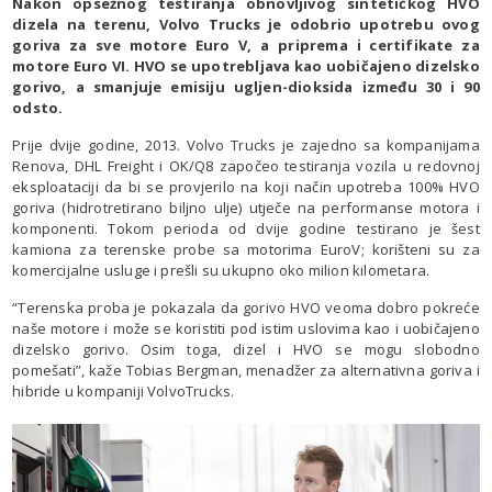
Nakon opsežnog testiranja obnovljivog sintetičkog HVO
dizela na terenu, Volvo Trucks je odobrio upotrebu ovog
goriva za sve motore Euro V, a priprema i certifikate za
motore Euro VI. HVO se upotrebljava kao uobičajeno dizelsko
gorivo, a smanjuje emisiju ugljen-dioksida između 30 i 90
odsto.
Prije dvije godine, 2013. Volvo Trucks je zajedno sa kompanijama
Renova, DHL Freight i OK/Q8 započeo testiranja vozila u redovnoj
eksploataciji da bi se provjerilo na koji način upotreba 100% HVO
goriva (hidrotretirano biljno ulje) utječe na performanse motora i
komponenti. Tokom perioda od dvije godine testirano je šest
kamiona za terenske probe sa motorima EuroV; korišteni su za
komercijalne usluge i prešli su ukupno oko milion kilometara.
“Terenska proba je pokazala da gorivo HVO veoma dobro pokreće
naše motore i može se koristiti pod istim uslovima kao i uobičajeno
dizelsko gorivo. Osim toga, dizel i HVO se mogu slobodno
pomešati”, kaže Tobias Bergman, menadžer za alternativna goriva i
hibride u kompaniji VolvoTrucks.