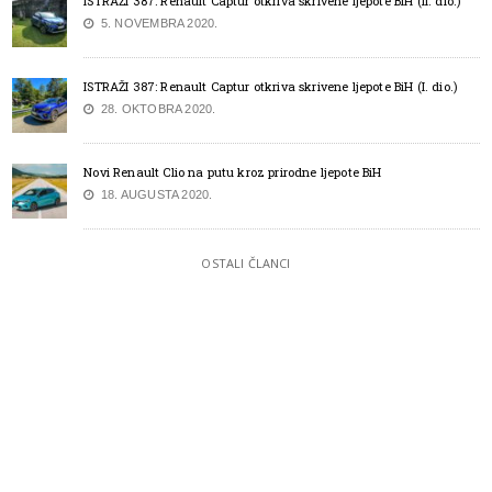
ISTRAŽI 387: Renault Captur otkriva skrivene ljepote BiH (II. dio.)
5. NOVEMBRA 2020.
ISTRAŽI 387: Renault Captur otkriva skrivene ljepote BiH (I. dio.)
28. OKTOBRA 2020.
Novi Renault Clio na putu kroz prirodne ljepote BiH
18. AUGUSTA 2020.
OSTALI ČLANCI