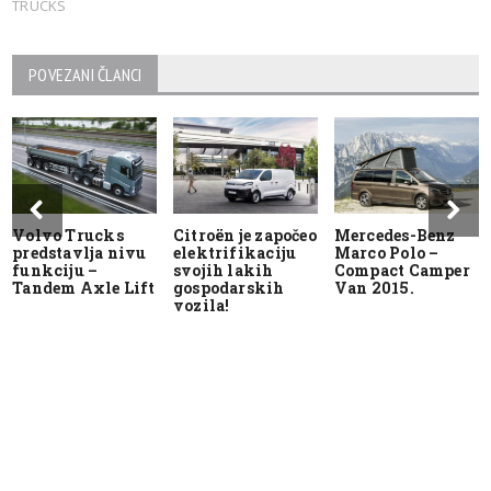
TRUCKS
POVEZANI ČLANCI
Volvo Trucks
Citroën je započeo
Mercedes-Benz
predstavlja nivu
elektrifikaciju
Marco Polo –
funkciju –
svojih lakih
Compact Camper
Tandem Axle Lift
gospodarskih
Van 2015.
vozila!