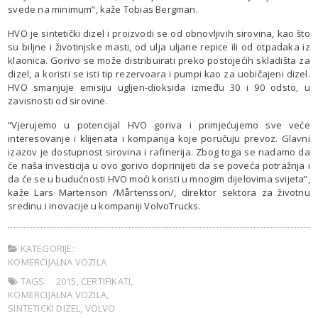
svede na minimum”, kaže Tobias Bergman.
HVO je sintetički dizel i proizvodi se od obnovljivih sirovina, kao što
su biljne i životinjske masti, od ulja uljane repice ili od otpadaka iz
klaonica. Gorivo se može distribuirati preko postojećih skladišta za
dizel, a koristi se isti tip rezervoara i pumpi kao za uobičajeni dizel.
HVO smanjuje emisiju ugljen-dioksida između 30 i 90 odsto, u
zavisnosti od sirovine.
“Vjerujemo u potencijal HVO goriva i primjećujemo sve veće
interesovanje i klijenata i kompanija koje poručuju prevoz. Glavni
izazov je dostupnost sirovina i rafinerija. Zbog toga se nadamo da
će naša investicija u ovo gorivo doprinijeti da se poveća potražnja i
da će se u budućnosti HVO moći koristi u mnogim dijelovima svijeta”,
kaže Lars Martenson /Mårtensson/, direktor sektora za životnu
sredinu i inovacije u kompaniji VolvoTrucks.
KATEGORIJE:
KOMERCIJALNA VOZILA
TAGS:
2015
,
CERTIFIKATI
,
KOMERCIJALNA VOZILA
,
SINTETICKI DIZEL
,
VOLVO