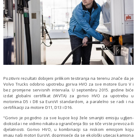
Pozitivni rezultati dobijeni prilikom testiranja na terenu znače da je
Volvo Trucks odobrio upotrebu goriva HVO za sve motore Euro V i
bez promjene servisnih intervala. U septembru 2015. godine biće
izdat globalni certifikat (WVTA) za gorivo HVO za upotrebu u
motorima D5 i D8 sa EuroVI standardom, a paralelno se radi i na
certifikaciji za motore D11, D13 i D16.
“Gorivo je pogodno za sve kupce koji žele smanjiti emisiju ugljen-
dioksida i ne vidimo nikakva ograničenja što se tiče vrste prevoza ili
djelatnosti. Gorivo HVO, u kombinaciji sa niskom emisijom koju
imaju naši motori EuroVI, doprinijeće da se ekološki utjecaj kamiona