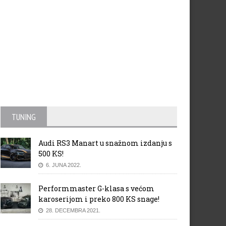
TUNING
Audi RS3 Manart u snažnom izdanju s
500 KS!
6. JUNA 2022.
Performmaster G-klasa s većom
karoserijom i preko 800 KS snage!
28. DECEMBRA 2021.