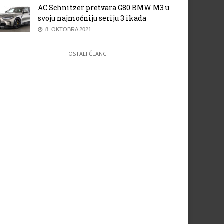
AC Schnitzer pretvara G80 BMW M3 u
svoju najmoćniju seriju 3 ikada
8. OKTOBRA 2021.
OSTALI ČLANCI
ault i Dacia u Sarajevu
Njemačka počinje naplaćivat
edstavili aktuelne modele
autoputeve od 2016. godine