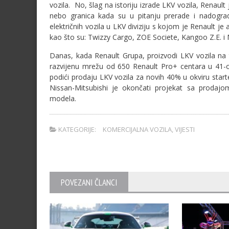
vozila. No, šlag na istoriju izrade LKV vozila, Renaul
nebo granica kada su u pitanju prerade i nadogradn
električnih vozila u LKV diviziju s kojom je Renault j
kao što su: Twizzy Cargo, ZOE Societe, Kangoo Z.E. i 
Danas, kada Renault Grupa, proizvodi LKV vozila na t
razvijenu mrežu od 650 Renault Pro+ centara u 41-oj
podići prodaju LKV vozila za novih 40% u okviru start
Nissan-Mitsubishi je okončati projekat sa prodajom
modela.
KATEGORIJE:
KOMERCIJALNA VOZILA
,
VIJESTI
POVEZANI ČLANCI