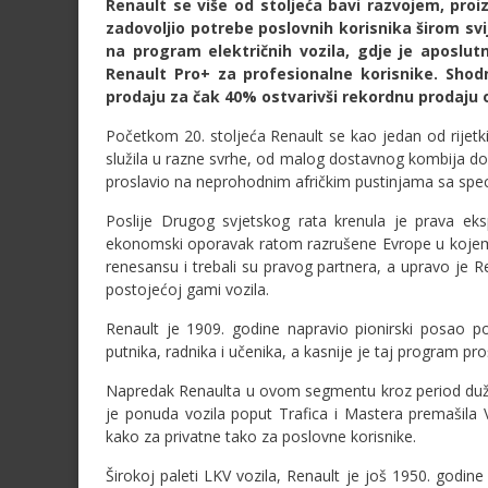
Renault se više od stoljeća bavi razvojem, proi
zadovoljio potrebe poslovnih korisnika širom svi
na program električnih vozila, gdje je aposlut
Renault Pro+ za profesionalne korisnike. Shodn
prodaju za čak 40% ostvarivši rekordnu prodaju o
Početkom 20. stoljeća Renault se kao jedan od rijetk
služila u razne svrhe, od malog dostavnog kombija do
proslavio na neprohodnim afričkim pustinjama sa speci
Poslije Drugog svjetskog rata krenula je prava eks
ekonomski oporavak ratom razrušene Evrope u kojem je
renesansu i trebali su pravog partnera, a upravo je R
postojećoj gami vozila.
Renault je 1909. godine napravio pionirski posao po
putnika, radnika i učenika, a kasnije je taj program proš
Napredak Renaulta u ovom segmentu kroz period duži
je ponuda vozila poput Trafica i Mastera premašila
kako za privatne tako za poslovne korisnike.
Širokoj paleti LKV vozila, Renault je još 1950. godin