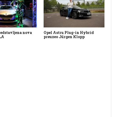
redstavljena nova
Opel Astru Plug-in Hybrid
Ren
LA
preuzeo Jürgen Klopp
pr