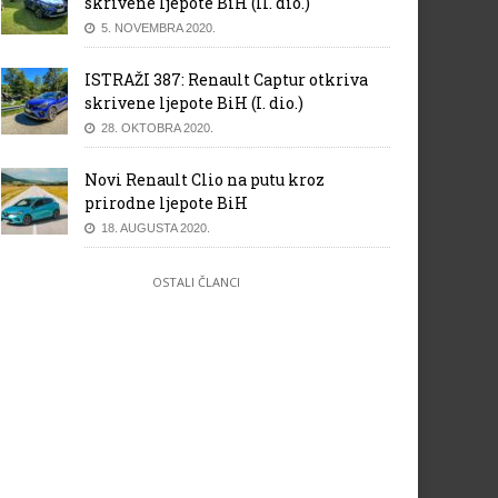
skrivene ljepote BiH (II. dio.)
5. NOVEMBRA 2020.
ISTRAŽI 387: Renault Captur otkriva
skrivene ljepote BiH (I. dio.)
28. OKTOBRA 2020.
Novi Renault Clio na putu kroz
prirodne ljepote BiH
18. AUGUSTA 2020.
OSTALI ČLANCI