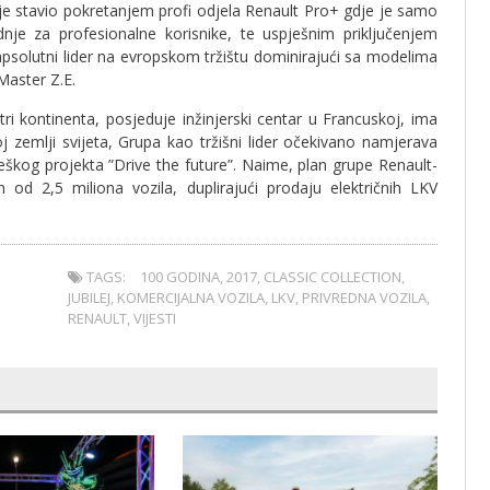
t je stavio pokretanjem profi odjela Renault Pro+ gdje je samo
je za profesionalne korisnike, te uspješnim priključenjem
e apsolutni lider na evropskom tržištu dominirajući sa modelima
Master Z.E.
ri kontinenta, posjeduje inžinjerski centar u Francuskoj, ima
 zemlji svijeta, Grupa kao tržišni lider očekivano namjerava
eškog projekta ”Drive the future”. Naime, plan grupe Renault-
 od 2,5 miliona vozila, duplirajući prodaju električnih LKV
TAGS:
100 GODINA
,
2017
,
CLASSIC COLLECTION
,
JUBILEJ
,
KOMERCIJALNA VOZILA
,
LKV
,
PRIVREDNA VOZILA
,
RENAULT
,
VIJESTI