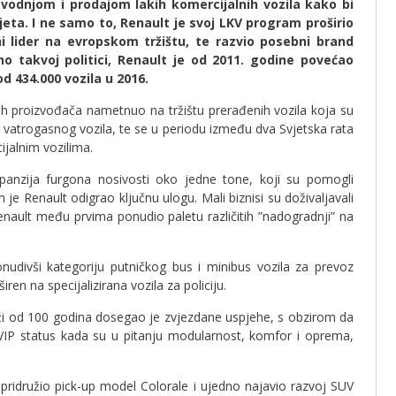
zvodnjom i prodajom lakih komercijalnih vozila kako bi
jeta. I ne samo to, Renault je svoj LKV program proširio
ni lider na evropskom tržištu, te razvio posebni brand
o takvoj politici, Renault je od 2011. godine povećao
d 434.000 vozila u 2016.
ih proizvođača nametnuo na tržištu prerađenih vozila koja su
 vatrogasnog vozila, te se u periodu između dva Svjetska rata
jalnim vozilima.
panzija furgona nosivosti oko jedne tone, koji su pomogli
 Renault odigrao ključnu ulogu. Mali biznisi su doživaljavali
enault među prvima ponudio paletu različitih ”nadogradnji” na
nudivši kategoriju putničkog bus i minibus vozila za prevoz
iren na specijalizirana vozila za policiju.
 od 100 godina dosegao je zvjezdane uspjehe, s obzirom da
 VIP status kada su u pitanju modularnost, komfor i oprema,
e pridružio pick-up model Colorale i ujedno najavio razvoj SUV