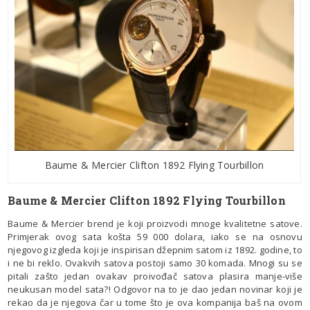
Baume & Mercier Clifton 1892 Flying Tourbillon
Baume & Mercier Clifton 1892 Flying Tourbillon
Baume & Mercier brend je koji proizvodi mnoge kvalitetne satove.
Primjerak ovog sata košta 59 000 dolara, iako se na osnovu
njegovog izgleda koji je inspirisan džepnim satom iz 1892. godine, to
i ne bi reklo. Ovakvih satova postoji samo 30 komada. Mnogi su se
pitali zašto jedan ovakav proivođač satova plasira manje-više
neukusan model sata?! Odgovor na to je dao jedan novinar koji je
rekao da je njegova čar u tome što je ova kompanija baš na ovom