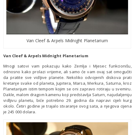
Van Cleef & Arpels Midnight Planetarium
Van Cleef & Arpels Midnight Planetarium
Mnogi satovi vam pokazuju kako Zemlja i Mjesec funkcionišu,
odnosno kako prolazi vrijeme, ali samo će vam ovaj sat omogućiti
da pratite sve vidljive planete. Nekoliko odvojenih diskova prati
kretanje svake od planeta, Jupitera, Marsa, Merkura, Saturna, kroz
Planetarijum istim tempom kojim se oni zapravo rotiraju u svemiru.
Dakle, malom dragom kamenu koji predstavlja Saturn, najudaljeniju
vidljivu planetu, biće potrebno 29. godina da napravi cijeli kurg
okolo. Četiri godine je trajalo stvaranje ovog sata, a njegova cijena
je 245 000 dolara.