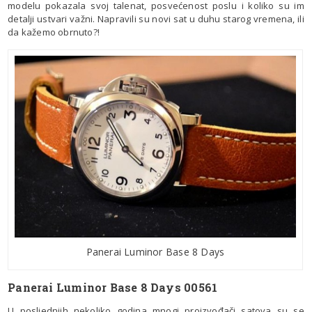
modelu pokazala svoj talenat, posvećenost poslu i koliko su im
detalji ustvari važni. Napravili su novi sat u duhu starog vremena, ili
da kažemo obrnuto?!
Panerai Luminor Base 8 Days
Panerai Luminor Base 8 Days 00561
U posljednjih nekoliko godina mnogi proizvođači satova su se