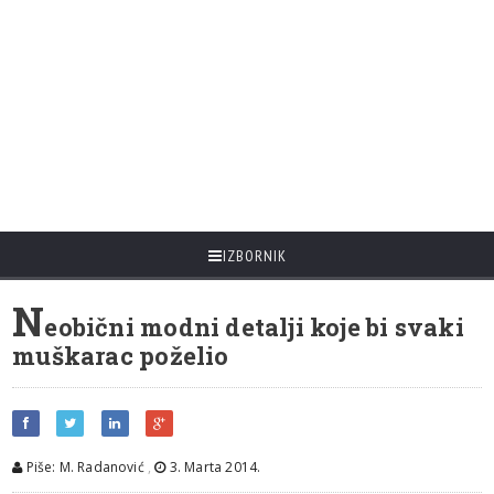
IZBORNIK
N
eobični modni detalji koje bi svaki
muškarac poželio
Piše: M. Radanović
,
3. Marta 2014.