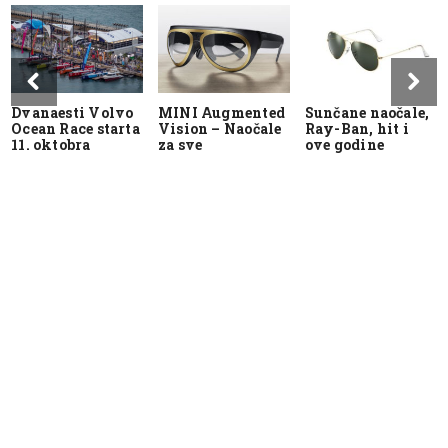
Dvanaesti Volvo
MINI Augmented
Sunčane naočale,
Ocean Race starta
Vision – Naočale
Ray-Ban, hit i
11. oktobra
za sve
ove godine