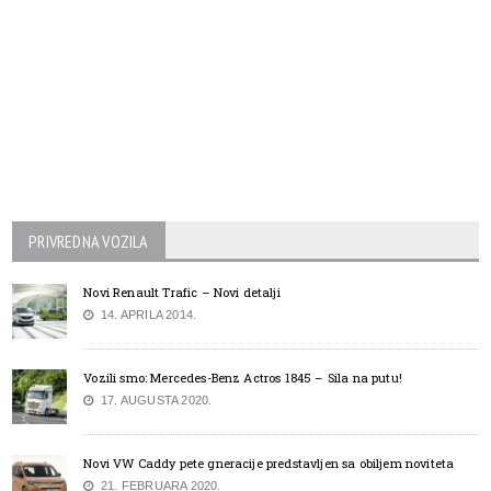
PRIVREDNA VOZILA
Novi Renault Trafic – Novi detalji
14. APRILA 2014.
Vozili smo: Mercedes-Benz Actros 1845 – Sila na putu!
17. AUGUSTA 2020.
Novi VW Caddy pete gneracije predstavljen sa obiljem noviteta
21. FEBRUARA 2020.