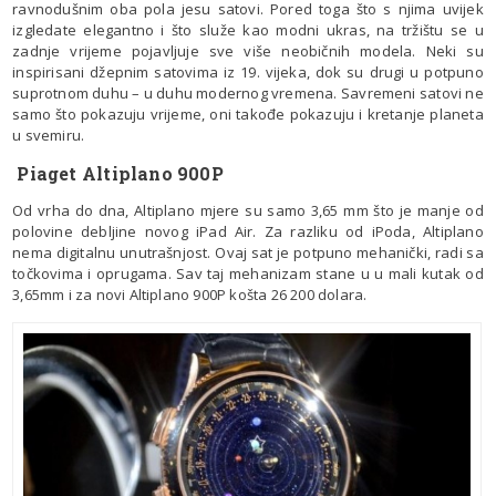
ravnodušnim oba pola jesu satovi. Pored toga što s njima uvijek
izgledate elegantno i što služe kao modni ukras, na tržištu se u
zadnje vrijeme pojavljuje sve više neobičnih modela. Neki su
inspirisani džepnim satovima iz 19. vijeka, dok su drugi u potpuno
suprotnom duhu – u duhu modernog vremena. Savremeni satovi ne
samo što pokazuju vrijeme, oni takođe pokazuju i kretanje planeta
u svemiru.
Piaget Altiplano 900P
Od vrha do dna, Altiplano mjere su samo 3,65 mm što je manje od
polovine debljine novog iPad Air. Za razliku od iPoda, Altiplano
nema digitalnu unutrašnjost. Ovaj sat je potpuno mehanički, radi sa
točkovima i oprugama. Sav taj mehanizam stane u u mali kutak od
3,65mm i za novi Altiplano 900P košta 26 200 dolara.