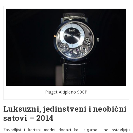
Piaget Altiplano 900P
Luksuzni, jedinstveni i neobični
satovi – 2014
Zavodljivi i korisni modni dodaci koji sigurno ne ostavljaju