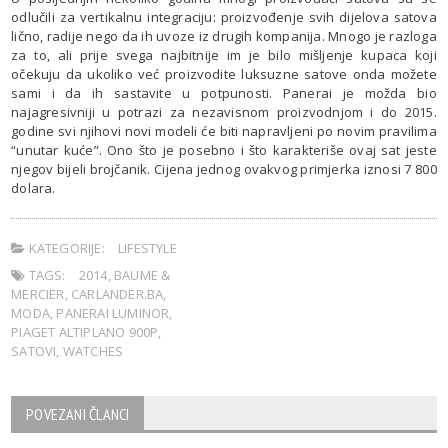
odlučili za vertikalnu integraciju: proizvođenje svih dijelova satova
lično, radije nego da ih uvoze iz drugih kompanija. Mnogo je razloga
za to, ali prije svega najbitnije im je bilo mišljenje kupaca koji
očekuju da ukoliko već proizvodite luksuzne satove onda možete
sami i da ih sastavite u potpunosti. Panerai je možda bio
najagresivniji u potrazi za nezavisnom proizvodnjom i do 2015.
godine svi njihovi novi modeli će biti napravljeni po novim pravilima
“unutar kuće”. Ono što je posebno i što karakteriše ovaj sat jeste
njegov bijeli brojčanik. Cijena jednog ovakvog primjerka iznosi 7 800
dolara.
KATEGORIJE:
LIFESTYLE
TAGS:
2014
,
BAUME &
MERCIER
,
CARLANDER.BA
,
MODA
,
PANERAI LUMINOR
,
PIAGET ALTIPLANO 900P
,
SATOVI
,
WATCHES
POVEZANI ČLANCI