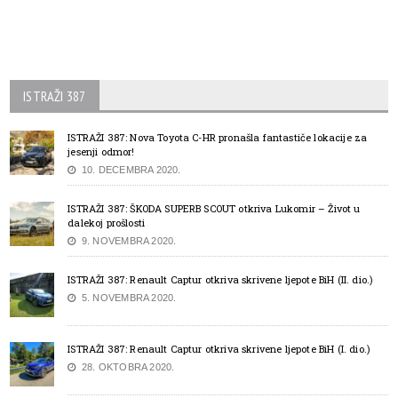
ISTRAŽI 387
ISTRAŽI 387: Nova Toyota C-HR pronašla fantastiče lokacije za
jesenji odmor!
10. DECEMBRA 2020.
ISTRAŽI 387: ŠKODA SUPERB SCOUT otkriva Lukomir – Život u
dalekoj prošlosti
9. NOVEMBRA 2020.
ISTRAŽI 387: Renault Captur otkriva skrivene ljepote BiH (II. dio.)
5. NOVEMBRA 2020.
ISTRAŽI 387: Renault Captur otkriva skrivene ljepote BiH (I. dio.)
28. OKTOBRA 2020.