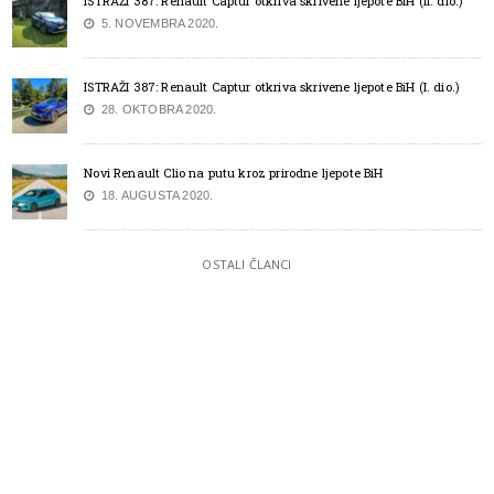
ISTRAŽI 387: Renault Captur otkriva skrivene ljepote BiH (II. dio.)
5. NOVEMBRA 2020.
ISTRAŽI 387: Renault Captur otkriva skrivene ljepote BiH (I. dio.)
28. OKTOBRA 2020.
Novi Renault Clio na putu kroz prirodne ljepote BiH
18. AUGUSTA 2020.
OSTALI ČLANCI