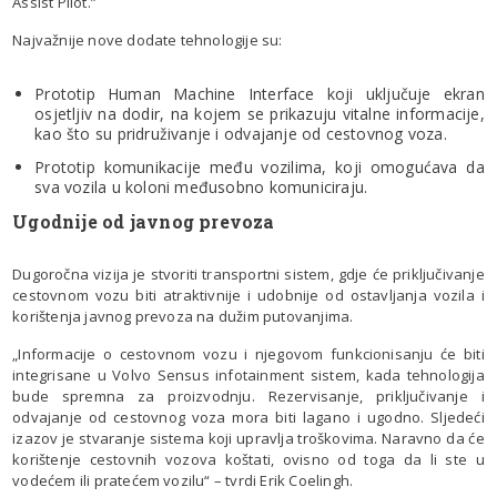
Assist Pilot.”
Najvažnije nove dodate tehnologije su:
Prototip Human Machine Interface koji uključuje ekran
osjetljiv na dodir, na kojem se prikazuju vitalne informacije,
kao što su pridruživanje i odvajanje od cestovnog voza.
Prototip komunikacije među vozilima, koji omogućava da
sva vozila u koloni međusobno komuniciraju.
Ugodnije od javnog prevoza
Dugoročna vizija je stvoriti transportni sistem, gdje će priključivanje
cestovnom vozu biti atraktivnije i udobnije od ostavljanja vozila i
korištenja javnog prevoza na dužim putovanjima.
„Informacije o cestovnom vozu i njegovom funkcionisanju će biti
integrisane u Volvo Sensus infotainment sistem, kada tehnologija
bude spremna za proizvodnju. Rezervisanje, priključivanje i
odvajanje od cestovnog voza mora biti lagano i ugodno. Sljedeći
izazov je stvaranje sistema koji upravlja troškovima. Naravno da će
korištenje cestovnih vozova koštati, ovisno od toga da li ste u
vodećem ili pratećem vozilu“ – tvrdi Erik Coelingh.