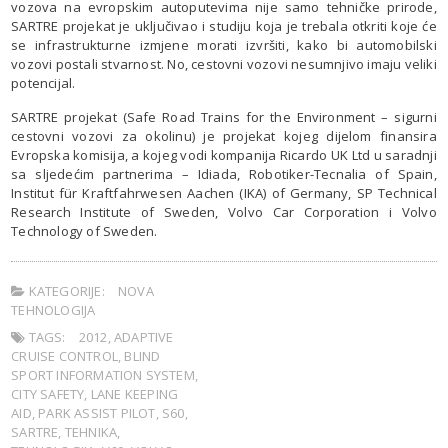
vozova na evropskim autoputevima nije samo tehničke prirode,
SARTRE projekat je uključivao i studiju koja je trebala otkriti koje će
se infrastrukturne izmjene morati izvršiti, kako bi automobilski
vozovi postali stvarnost. No, cestovni vozovi nesumnjivo imaju veliki
potencijal.
SARTRE projekat (Safe Road Trains for the Environment – sigurni
cestovni vozovi za okolinu) je projekat kojeg dijelom finansira
Evropska komisija, a kojeg vodi kompanija Ricardo UK Ltd u saradnji
sa sljedećim partnerima – Idiada, Robotiker-Tecnalia of Spain,
Institut für Kraftfahrwesen Aachen (IKA) of Germany, SP Technical
Research Institute of Sweden, Volvo Car Corporation i Volvo
Technology of Sweden.
KATEGORIJE:
NOVA
TEHNOLOGIJA
TAGS:
2012
,
ADAPTIVE
CRUISE CONTROL
,
BLIND
SPORT INFORMATION SYSTEM
,
CITY SAFETY
,
LANE KEEPING
AID
,
PARK ASSIST PILOT
,
S60
,
SARTRE
,
TEHNIKA
,