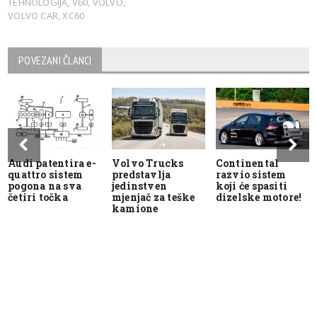
TEHNOLOGIJA
,
V60
,
VOLVO
,
VOLVO CAR
,
XC60
POVEZANI ČLANCI
Audi patentira e-
Volvo Trucks
Continental
quattro sistem
predstavlja
razvio sistem
pogona na sva
jedinstven
koji će spasiti
četiri točka
mjenjač za teške
dizelske motore!
kamione