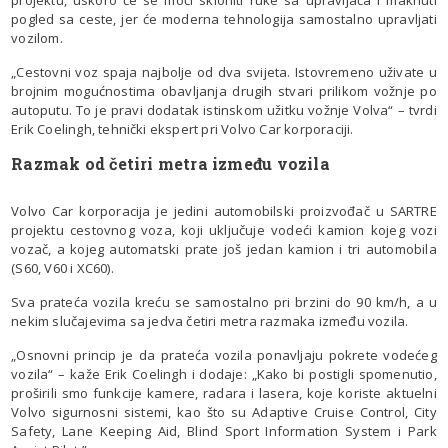
pogled sa ceste, jer će moderna tehnologija samostalno upravljati
vozilom.
„Cestovni voz spaja najbolje od dva svijeta. Istovremeno uživate u
brojnim mogućnostima obavljanja drugih stvari prilikom vožnje po
autoputu. To je pravi dodatak istinskom užitku vožnje Volva“ – tvrdi
Erik Coelingh, tehnički ekspert pri Volvo Car korporaciji.
Razmak od četiri metra između vozila
Volvo Car korporacija je jedini automobilski proizvođač u SARTRE
projektu cestovnog voza, koji uključuje vodeći kamion kojeg vozi
vozač, a kojeg automatski prate još jedan kamion i tri automobila
(S60, V60 i XC60).
Sva prateća vozila kreću se samostalno pri brzini do 90 km/h, a u
nekim slučajevima sa jedva četiri metra razmaka između vozila.
„Osnovni princip je da prateća vozila ponavljaju pokrete vodećeg
vozila“ – kaže Erik Coelingh i dodaje: „Kako bi postigli spomenutio,
proširili smo funkcije kamere, radara i lasera, koje koriste aktuelni
Volvo sigurnosni sistemi, kao što su Adaptive Cruise Control, City
Safety, Lane Keeping Aid, Blind Sport Information System i Park