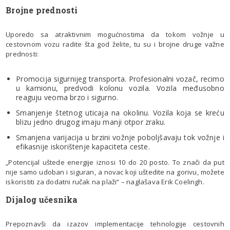
Brojne prednosti
Uporedo sa atraktivnim mogućnostima da tokom vožnje u
cestovnom vozu radite šta god želite, tu su i brojne druge važne
prednosti:
Promocija sigurnijeg transporta. Profesionalni vozač, recimo
u kamionu, predvodi kolonu vozila. Vozila međusobno
reaguju veoma brzo i sigurno.
Smanjenje štetnog uticaja na okolinu. Vozila koja se kreću
blizu jedno drugog imaju manji otpor zraku.
Smanjena varijacija u brzini vožnje poboljšavaju tok vožnje i
efikasnije iskorištenje kapaciteta ceste.
„Potencijal uštede energije iznosi 10 do 20 posto. To znači da put
nije samo udoban i siguran, a novac koji uštedite na gorivu, možete
iskoristiti za dodatni ručak na plaži“ – naglašava Erik Coelingh.
Dijalog učesnika
Prepoznavši da izazov implementacije tehnologije cestovnih