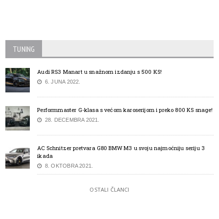
TUNING
Audi RS3 Manart u snažnom izdanju s 500 KS!
6. JUNA 2022.
Performmaster G-klasa s većom karoserijom i preko 800 KS snage!
28. DECEMBRA 2021.
AC Schnitzer pretvara G80 BMW M3 u svoju najmoćniju seriju 3
ikada
8. OKTOBRA 2021.
OSTALI ČLANCI