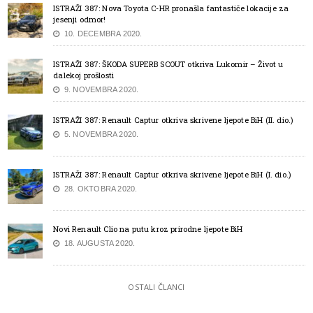
ISTRAŽI 387: Nova Toyota C-HR pronašla fantastiče lokacije za
jesenji odmor!
10. DECEMBRA 2020.
ISTRAŽI 387: ŠKODA SUPERB SCOUT otkriva Lukomir – Život u
dalekoj prošlosti
9. NOVEMBRA 2020.
ISTRAŽI 387: Renault Captur otkriva skrivene ljepote BiH (II. dio.)
5. NOVEMBRA 2020.
ISTRAŽI 387: Renault Captur otkriva skrivene ljepote BiH (I. dio.)
28. OKTOBRA 2020.
Novi Renault Clio na putu kroz prirodne ljepote BiH
18. AUGUSTA 2020.
OSTALI ČLANCI