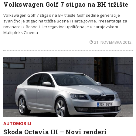
Volkswagen Golf 7 stigao na BH tržište
Volkswagen Golf 7 stigao na BH tržište Golf sedme generacije
zvanično je stigao na tržište Bosne i Hercegovine. Prezentacija za
novinare iz Bosne i Hercegovine upriličena je u sarajevskom
Multipleks Cinema
21. NOVEMBRA 2012.
AUTOMOBILI
Škoda Octavia III – Novi renderi