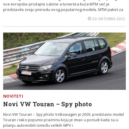
sve evropske prodajne salone a tunerska kuća MTM već je
predstavila svoju preradu ovog popularnog modela. MTM paket za
20. OKTOBRA 2012.
NOVITETI
Novi VW Touran – Spy photo
Novi VW Touran – Spy photo Volkswagen je 2003. predstavio model
Touran i tako popunio prazninu koju je imao u ponudi kada su u
pitanju automobili između velikih MPV i