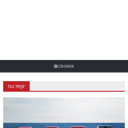
IZBORNIK
TAG "MQB"