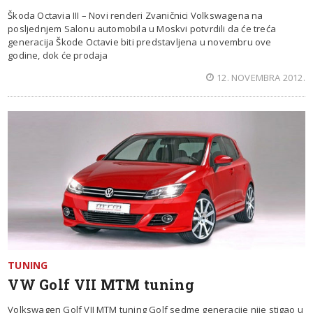
Škoda Octavia III – Novi renderi Zvaničnici Volkswagena na
posljednjem Salonu automobila u Moskvi potvrdili da će treća
generacija Škode Octavie biti predstavljena u novembru ove
godine, dok će prodaja
12. NOVEMBRA 2012.
TUNING
VW Golf VII MTM tuning
Volkswagen Golf VII MTM tuning Golf sedme generacije nije stigao u