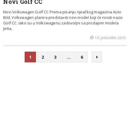
Novi Golf CC
Novi Volkswagen Golf CC Prema pisanju njeačkog magazina Auto
Bild, Volkswagen planira predstaviti novi model koji će nositi naziv
Golf CC. Iako su u Volkswagenu zadovoljni sa prodajom modela
Jetta,
10. JANUARA 2013.
1
2
3
…
6