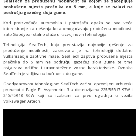
SealTech za produženu mobilnost sa kojom se začepljuje
probušeno mjesta prečnika do 5 mm, a koje se nalazi na
području gazećeg sloja gume.
Kod proizvođača automobila i potrošača opaža se sve veće
interesiranje za rješenja koja omogućavaju produženu mobilnost,
zato Goodyear stalno ulaže u razvoj novih tehnologija.
Tehnologija SealTech, koja predstavlja najnovije rješenje za
produženje mobilnosti, zasnovana je na tehnologiji dodatne
vulkanizacije zaptivne mase. SealTech zaptiva probušena mjesta
prečnika do 5 mm na području gazećeg sloja gume te time
osigurava odlične i uravnotežene vozne karakteristike. Oznaka
SealTech je vidljiva na bočnom zidu gume.
Goodyearovom tehnologijom SealTech već su opremljeni vrhunski
pneumatici Eagle F1 Asymmetric 3 u dimenzijama 225/55R17 97W i
245/45R18 96W koji su izabrani za prvu ugradnju u vozila
Volkswagen Arteon.