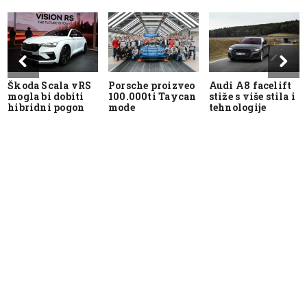
Škoda Scala vRS
Porsche proizveo
Audi A8 facelift
mogla bi dobiti
100.000ti Taycan
stiže s više stila i
hibridni pogon
mode
tehnologije