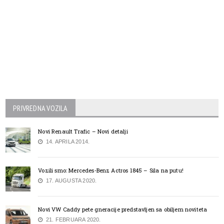
PRIVREDNA VOZILA
Novi Renault Trafic – Novi detalji
14. APRILA 2014.
Vozili smo: Mercedes-Benz Actros 1845 – Sila na putu!
17. AUGUSTA 2020.
Novi VW Caddy pete gneracije predstavljen sa obiljem noviteta
21. FEBRUARA 2020.