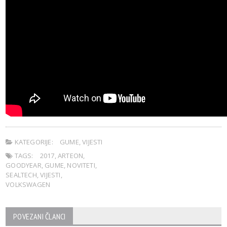
KATEGORIJE:
GUME
,
VIJESTI
TAGS:
2017
,
ARTEON
,
GOODYEAR
,
GUME
,
NOVITETI
,
SEALTECH
,
VIJESTI
,
VOLKSWAGEN
POVEZANI ČLANCI