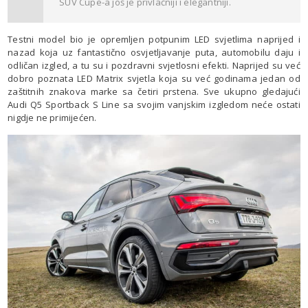
SUV Cupe-a još je privlačniji i elegantniji.
Testni model bio je opremljen potpunim LED svjetlima naprijed i
nazad koja uz fantastično osvjetljavanje puta, automobilu daju i
odličan izgled, a tu su i pozdravni svjetlosni efekti. Naprijed su već
dobro poznata LED Matrix svjetla koja su već godinama jedan od
zaštitnih znakova marke sa četiri prstena. Sve ukupno gledajući
Audi Q5 Sportback S Line sa svojim vanjskim izgledom neće ostati
nigdje ne primijećen.