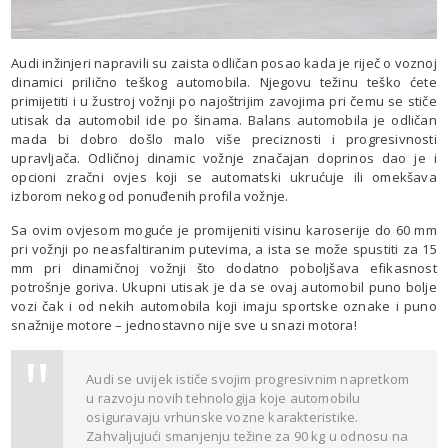
Audi inžinjeri napravili su zaista odličan posao kada je riječ o voznoj
dinamici prilično teškog automobila. Njegovu težinu teško ćete
primijetiti i u žustroj vožnji po najoštrijim zavojima pri čemu se stiče
utisak da automobil ide po šinama. Balans automobila je odličan
mada bi dobro došlo malo više preciznosti i progresivnosti
upravljača. Odličnoj dinamic vožnje značajan doprinos dao je i
opcioni zračni ovjes koji se automatski ukrućuje ili omekšava
izborom nekog od ponuđenih profila vožnje.
Sa ovim ovjesom moguće je promijeniti visinu karoserije do 60 mm
pri vožnji po neasfaltiranim putevima, a ista se može spustiti za 15
mm pri dinamičnoj vožnji što dodatno poboljšava efikasnost
potrošnje goriva. Ukupni utisak je da se ovaj automobil puno bolje
vozi čak i od nekih automobila koji imaju sportske oznake i puno
snažnije motore – jednostavno nije sve u snazi motora!
Audi se uvijek ističe svojim progresivnim napretkom
u razvoju novih tehnologija koje automobilu
osiguravaju vrhunske vozne karakteristike.
Zahvaljujući smanjenju težine za 90 kg u odnosu na