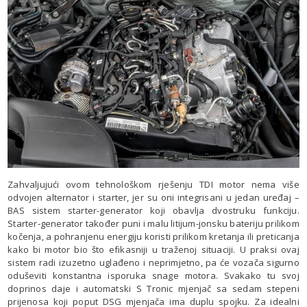
Zahvaljujući ovom tehnološkom rješenju TDI motor nema više
odvojen alternator i starter, jer su oni integrisani u jedan uređaj –
BAS sistem starter-generator koji obavlja dvostruku funkciju.
Starter-generator također puni i malu litijum-jonsku bateriju prilikom
kočenja, a pohranjenu energiju koristi prilikom kretanja ili preticanja
kako bi motor bio što efikasniji u traženoj situaciji. U praksi ovaj
sistem radi izuzetno uglađeno i neprimjetno, pa će vozača sigurno
oduševiti konstantna isporuka snage motora. Svakako tu svoj
doprinos daje i automatski S Tronic mjenjač sa sedam stepeni
prijenosa koji poput DSG mjenjača ima duplu spojku. Za idealni