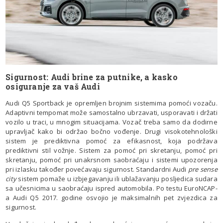
Sigurnost: Audi brine za putnike, a kasko
osiguranje za vaš Audi
Audi Q5 Sportback je opremljen brojnim sistemima pomoći vozaču.
Adaptivni tempomat može samostalno ubrzavati, usporavati i držati
vozilo u traci, u mnogim situacijama. Vozač treba samo da dodirne
upravljač kako bi održao bočno vođenje. Drugi visokotehnološki
sistem je prediktivna pomoć za efikasnost, koja podržava
prediktivni stil vožnje. Sistem za pomoć pri skretanju, pomoć pri
skretanju, pomoć pri unakrsnom saobraćaju i sistemi upozorenja
pri izlasku također povećavaju sigurnost. Standardni Audi
pre sense
city
sistem pomaže u izbjegavanju ili ublažavanju posljedica sudara
sa učesnicima u saobraćaju ispred automobila. Po testu EuroNCAP-
a Audi Q5 2017. godine osvojio je maksimalnih pet zvjezdica za
sigurnost.