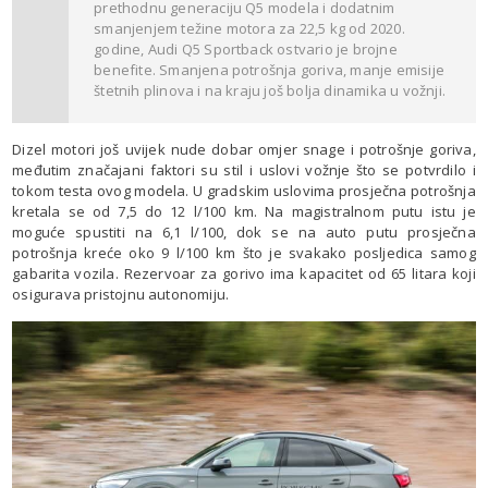
prethodnu generaciju Q5 modela i dodatnim
smanjenjem težine motora za 22,5 kg od 2020.
godine, Audi Q5 Sportback ostvario je brojne
benefite. Smanjena potrošnja goriva, manje emisije
štetnih plinova i na kraju još bolja dinamika u vožnji.
Dizel motori još uvijek nude dobar omjer snage i potrošnje goriva,
međutim značajani faktori su stil i uslovi vožnje što se potvrdilo i
tokom testa ovog modela. U gradskim uslovima prosječna potrošnja
kretala se od 7,5 do 12 l/100 km. Na magistralnom putu istu je
moguće spustiti na 6,1 l/100, dok se na auto putu prosječna
potrošnja kreće oko 9 l/100 km što je svakako posljedica samog
gabarita vozila. Rezervoar za gorivo ima kapacitet od 65 litara koji
osigurava pristojnu autonomiju.