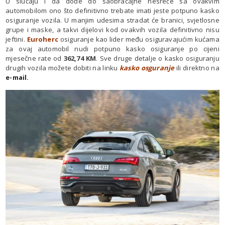
U slučaju i da dođe do saobraćajne nesreće sa ovakvim
automobilom ono što definitivno trebate imati jeste potpuno kasko
osiguranje vozila. U manjim udesima stradat će branici, svjetlosne
grupe i maske, a takvi dijelovi kod ovakvih vozila definitivno nisu
jeftini.
Euroherc
osiguranje kao lider među osiguravajućim kućama
za ovaj automobil nudi potpuno kasko osiguranje po cijeni
mjesečne rate od
362,74 KM
. Sve druge detalje o kasko osiguranju
drugih vozila možete dobiti na linku
kasko osguranje
ili direktno na
e-mail
.