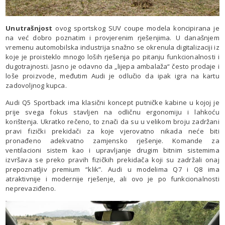
Unutrašnjost
ovog sportskog SUV coupe modela koncipirana je
na već dobro poznatim i provjerenim rješenjima. U današnjem
vremenu automobilska industrija snažno se okrenula digitalizaciji iz
koje je proisteklo mnogo loših rješenja po pitanju funkcionalnosti i
dugotrajnosti. Jasno je odavno da „lijepa ambalaža“ često prodaje i
loše proizvode, međutim Audi je odlučio da ipak igra na kartu
zadovoljnog kupca.
Audi Q5 Sportback ima klasični koncept putničke kabine u kojoj je
prije svega fokus stavljen na odličnu ergonomiju i lahkoću
korištenja. Ukratko rečeno, to znači da su u velikom broju zadržani
pravi fizički prekidači za koje vjerovatno nikada neće biti
pronađeno adekvatno zamjensko rješenje. Komande za
ventilacioni sistem kao i upravljanje drugim bitnim sistemima
izvršava se preko pravih fizičkih prekidača koji su zadržali onaj
prepoznatljiv premium “klik”. Audi u modelima Q7 i Q8 ima
atraktivnije i modernije rješenje, ali ovo je po funkcionalnosti
neprevaziđeno.