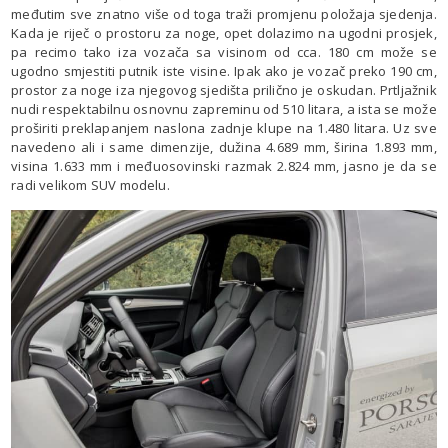
međutim sve znatno više od toga traži promjenu položaja sjedenja.
Kada je riječ o prostoru za noge, opet dolazimo na ugodni prosjek,
pa recimo tako iza vozača sa visinom od cca. 180 cm može se
ugodno smjestiti putnik iste visine. Ipak ako je vozač preko 190 cm,
prostor za noge iza njegovog sjedišta prilično je oskudan. Prtljažnik
nudi respektabilnu osnovnu zapreminu od 510 litara, a ista se može
proširiti preklapanjem naslona zadnje klupe na 1.480 litara. Uz sve
navedeno ali i same dimenzije, dužina 4.689 mm, širina 1.893 mm,
visina 1.633 mm i međuosovinski razmak 2.824 mm, jasno je da se
radi velikom SUV modelu.