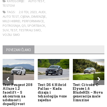
KATEGORIJE:
AUTO TEST
,
TESTOVI
TAGS:
2.0 TDI
,
2023
,
AUDI
,
AUTO TEST
,
CIJENA
,
DIMENZIJE
,
MILD HIBRID
,
PERFORMANCE
,
POTROSNJA
,
Q5
,
SPORTBACK
,
SUV
,
TEST
,
TESTIRALI SMO
,
VOZILI SMO
POVEZANI ČLANCI
Test: Peugeot 208
Test: DS 4 Hibrid
Test: Citroën C-
Allure 1.2
Pallas – Kada
Elysée 1.6
facelift – S
dizajn i
BludeHDi – Nova
akcentom na
tehnologija voze
generacija male
udobnost i
zajedno
limuzine
dopadljivost