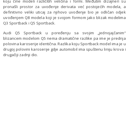
koju čine modeli različitih veličina i formi. Međutim dizajneri su
pronašli prostor za uvođenje derivata već postojećih modela, a
definitivno veliki uticaj za njihovo uvođenje bio je odličan odjek
uvođenjem Q8 modela koji je svojom formom jako blizak modelima
Q3 Sportback i Q5 Sportback.
Audi Q5 Sportback u poređenju sa svojim „jednojajčanim“
blizancem modelom Q5 nema dramatične razlike pa ime je prednja
polovina karoserije identična. Razlika koju Sportback model ima je u
drugoj polovini karoserije gdje automobil ima spuštenu liniju krova i
drugačiji zadnji dio.