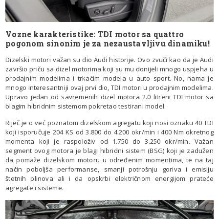
Vozne karakteristike: TDI motor sa quattro
pogonom sinonim je za nezaustavljivu dinamiku!
Dizelski motori važan su dio Audi historije. Ovo zvuči kao da je Audi
završio priču sa dizel motorima koji su mu donijeli mnogo uspjeha u
prodajnim modelima i trkaćim modela u auto sport. No, nama je
mnogo interesantniji ovaj prvi dio, TDI motori u prodajnim modelima.
Upravo jedan od savremenih dizel motora 2.0 litreni TDI motor sa
blagim hibridnim sistemom pokretao testirani model.
Riječ je o već poznatom dizelskom agregatu koji nosi oznaku 40 TDI
koji isporučuje 204 KS od 3.800 do 4.200 okr/min i 400 Nm okretnog
momenta koji je raspoloživ od 1.750 do 3.250 okr/min. Važan
segment ovog motora je blagi hibridni sistem (BSG) koji je zadužen
da pomaže dizelskom motoru u određenim momentima, te na taj
način poboljša performanse, smanji potrošnju goriva i emisiju
štetnih plinova ali i da opskrbi električnom energijom prateće
agregate i sisteme.