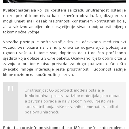
Kvalitet materijala koji su korišteni za izradu unutrašnjosti ostao je
na respektabilnom nivou kao i završna obrada. No, dizajneri su
mogli unijeti mali dašak razigranosti korištenjem kontrastnih boja,
ali atraktivno ambijentalno osvjetljenje stvar u potpunosti mijenja
tokom noćne vožnje.
Vozačka pozicija je nešto visočija što je i očekivano, međutim svi
vozači, bez obzira na visinu pronaći će odgovarajući položaj za
ugodnu vožnju. U tome svoj doprinos daju i odlično profilisana
sjedišta koja dolaze u S-Line paketu. Očekivano, tijelo dobro drže u
zavoju a pri tome nisu pretvrda za duga putovanja. Ono što
svakako mnoge interesuje jeste prostranost i udobnost zadnje
klupe obzirom na spuštenu liniju krova.
Unutrašnjost Q5 Sportback modela ostala je
funkcionalna i prostrana. Izbor materijala jako dobar
a završna obrada je na visokom nivou. Nešto više
kontrastnih boja i više ukrasnih elemenata razbili bi
poslovnu hladnoću.
Putnici sa prosječnom visinom od oko 180 cm, neće imati problema,