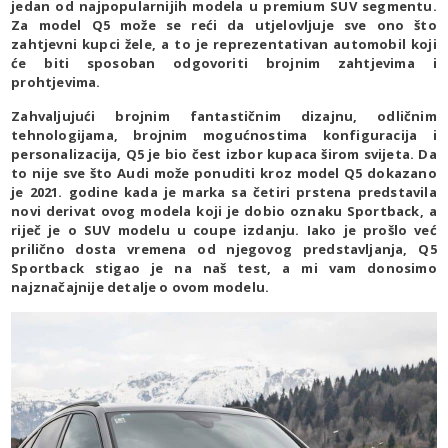
jedan od najpopularnijih modela u premium SUV segmentu.
Za model Q5 može se reći da utjelovljuje sve ono što
zahtjevni kupci žele, a to je reprezentativan automobil koji
će biti sposoban odgovoriti brojnim zahtjevima i
prohtjevima.
Zahvaljujući brojnim fantastičnim dizajnu, odličnim
tehnologijama, brojnim mogućnostima konfiguracija i
personalizacija, Q5 je bio čest izbor kupaca širom svijeta. Da
to nije sve što Audi može ponuditi kroz model Q5 dokazano
je 2021. godine kada je marka sa četiri prstena predstavila
novi derivat ovog modela koji je dobio oznaku Sportback, a
riječ je o SUV modelu u coupe izdanju. Iako je prošlo već
prilično dosta vremena od njegovog predstavljanja, Q5
Sportback stigao je na naš test, a mi vam donosimo
najznačajnije detalje o ovom modelu.