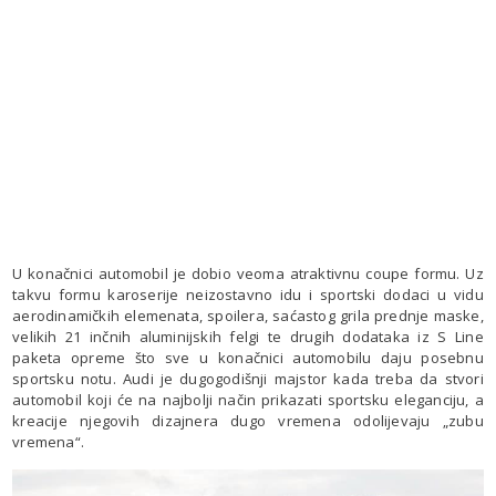
U konačnici automobil je dobio veoma atraktivnu coupe formu. Uz
takvu formu karoserije neizostavno idu i sportski dodaci u vidu
aerodinamičkih elemenata, spoilera, saćastog grila prednje maske,
velikih 21 inčnih aluminijskih felgi te drugih dodataka iz S Line
paketa opreme što sve u konačnici automobilu daju posebnu
sportsku notu. Audi je dugogodišnji majstor kada treba da stvori
automobil koji će na najbolji način prikazati sportsku eleganciju, a
kreacije njegovih dizajnera dugo vremena odolijevaju „zubu
vremena“.