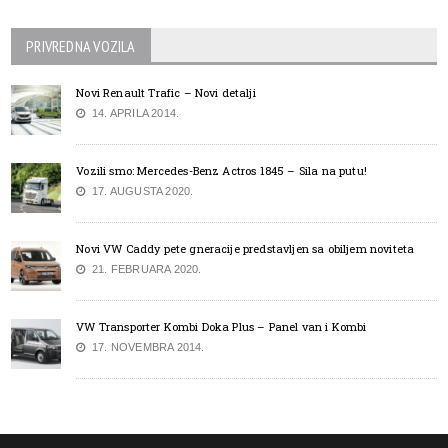
PRIVREDNA VOZILA
Novi Renault Trafic – Novi detalji
14. APRILA 2014.
Vozili smo: Mercedes-Benz Actros 1845 – Sila na putu!
17. AUGUSTA 2020.
Novi VW Caddy pete gneracije predstavljen sa obiljem noviteta
21. FEBRUARA 2020.
VW Transporter Kombi Doka Plus – Panel van i Kombi
17. NOVEMBRA 2014.