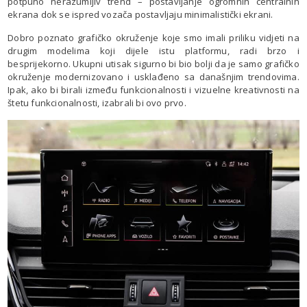
potpuno nerazumljiv trend – postavljanje ogromnih centralnih
ekrana dok se ispred vozača postavljaju minimalistički ekrani.
Dobro poznato grafičko okruženje koje smo imali priliku vidjeti na
drugim modelima koji dijele istu platformu, radi brzo i
besprijekorno. Ukupni utisak sigurno bi bio bolji da je samo grafičko
okruženje modernizovano i usklađeno sa današnjim trendovima.
Ipak, ako bi birali između funkcionalnosti i vizuelne kreativnosti na
štetu funkcionalnosti, izabrali bi ovo prvo.