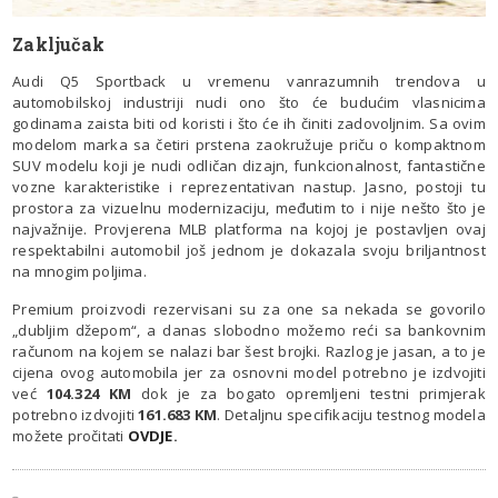
Zaključak
Audi Q5 Sportback u vremenu vanrazumnih trendova u
automobilskoj industriji nudi ono što će budućim vlasnicima
godinama zaista biti od koristi i što će ih činiti zadovoljnim. Sa ovim
modelom marka sa četiri prstena zaokružuje priču o kompaktnom
SUV modelu koji je nudi odličan dizajn, funkcionalnost, fantastične
vozne karakteristike i reprezentativan nastup. Jasno, postoji tu
prostora za vizuelnu modernizaciju, međutim to i nije nešto što je
najvažnije. Provjerena MLB platforma na kojoj je postavljen ovaj
respektabilni automobil još jednom je dokazala svoju briljantnost
na mnogim poljima.
Premium proizvodi rezervisani su za one sa nekada se govorilo
„dubljim džepom“, a danas slobodno možemo reći sa bankovnim
računom na kojem se nalazi bar šest brojki. Razlog je jasan, a to je
cijena ovog automobila jer za osnovni model potrebno je izdvojiti
već
104.324 KM
dok je za bogato opremljeni testni primjerak
potrebno izdvojiti
161.683 KM
. Detaljnu specifikaciju testnog modela
možete pročitati
OVDJE
.