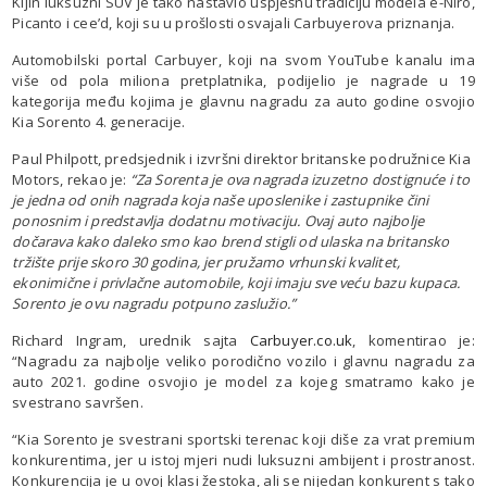
Kijin luksuzni SUV je tako nastavio uspješnu tradiciju modela e-Niro,
Picanto i cee’d, koji su u prošlosti osvajali Carbuyerova priznanja.
Automobilski portal Carbuyer, koji na svom YouTube kanalu ima
više od pola miliona pretplatnika, podijelio je nagrade u 19
kategorija među kojima je glavnu nagradu za auto godine osvojio
Kia Sorento 4. generacije.
Paul Philpott, predsjednik i izvršni direktor britanske podružnice Kia
Motors, rekao je:
“Za Sorenta je ova nagrada izuzetno dostignuće i to
je jedna od onih nagrada koja naše uposlenike i zastupnike čini
ponosnim i predstavlja dodatnu motivaciju. Ovaj auto najbolje
dočarava kako daleko smo kao brend stigli od ulaska na britansko
tržište prije skoro 30 godina, jer pružamo vrhunski kvalitet,
ekonimične i privlačne automobile, koji imaju sve veću bazu kupaca.
Sorento je ovu nagradu potpuno zaslužio.”
Richard Ingram, urednik sajta
Carbuyer.co.uk
, komentirao je:
“Nagradu za najbolje veliko porodično vozilo i glavnu nagradu za
auto 2021. godine osvojio je model za kojeg smatramo kako je
svestrano savršen.
“Kia Sorento je svestrani sportski terenac koji diše za vrat premium
konkurentima, jer u istoj mjeri nudi luksuzni ambijent i prostranost.
Konkurencija je u ovoj klasi žestoka, ali se nijedan konkurent s tako