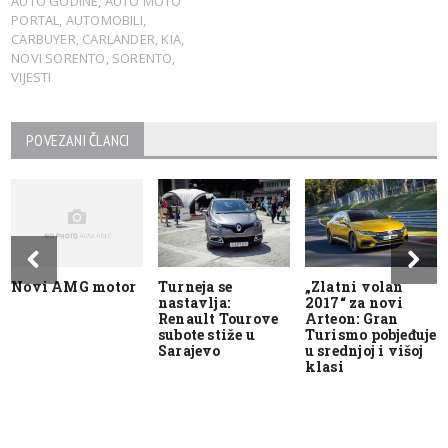
AUTO GODINE
,
AUTO MOTO
PORTAL
,
AUTOMOBILI
,
CARBUYER
,
CARLANDER
,
KIA
,
NOVI SORENTO
,
SORENTO
,
VIJESTI
POVEZANI ČLANCI
Novi AMG motor
Turneja se
„Zlatni volan
nastavlja:
2017“ za novi
Renault Tourove
Arteon: Gran
subote stiže u
Turismo pobjeđuje
Sarajevo
u srednjoj i višoj
klasi