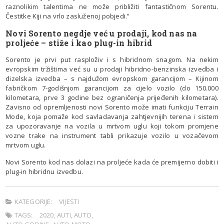
raznolikim talentima ne može približiti fantastičnom Sorentu.
Čestitke Kiji na vrlo zasluženoj pobjedi.”
Novi Sorento negdje već u prodaji, kod nas na
proljeće – stiže i kao plug-in hibrid
Sorento je prvi put rasploživ i s hibridnom snagom. Na nekim
evropskim tržištima već su u prodaji hibridno-benzinska izvedba i
dizelska izvedba – s najdužom evropskom garancijom – Kijinom
fabričkom 7-godišnjom garancijom za cijelo vozilo (do 150.000
kilometara, prve 3 godine bez ograničenja prijeđenih kilometara).
Zavisno od opremljenosti novi Sorento može imati funkciju Terrain
Mode, koja pomaže kod savladavanja zahtjevnijih terena i sistem
za upozoravanje na vozila u mrtvom uglu koji tokom promjene
vozne trake na instrument tabli prikazuje vozilo u vozačevom
mrtvom uglu.
Novi Sorento kod nas dolazi na proljeće kada će premijerno dobiti i
plug-in hibridnu izvedbu.
KATEGORIJE:
VIJESTI
TAGS:
2020
,
AUTI
,
AUTO
,