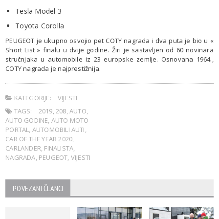
Tesla Model 3
Toyota Corolla
PEUGEOT je ukupno osvojio pet COTY nagrada i dva puta je bio u «
Short List » finalu u dvije godine. Žiri je sastavljen od 60 novinara
stručnjaka u automobile iz 23 europske zemlje. Osnovana 1964.,
COTY nagrada je najprestižnija.
KATEGORIJE:
VIJESTI
TAGS:
2019
,
208
,
AUTO
,
AUTO GODINE
,
AUTO MOTO
PORTAL
,
AUTOMOBILI AUTI
,
CAR OF THE YEAR 2020
,
CARLANDER
,
FINALISTA
,
NAGRADA
,
PEUGEOT
,
VIJESTI
POVEZANI ČLANCI