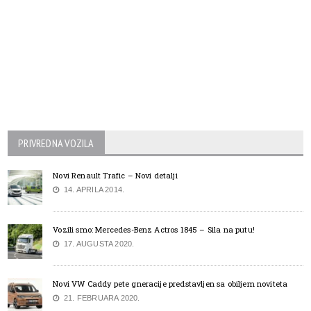
PRIVREDNA VOZILA
Novi Renault Trafic – Novi detalji
14. APRILA 2014.
Vozili smo: Mercedes-Benz Actros 1845 – Sila na putu!
17. AUGUSTA 2020.
Novi VW Caddy pete gneracije predstavljen sa obiljem noviteta
21. FEBRUARA 2020.