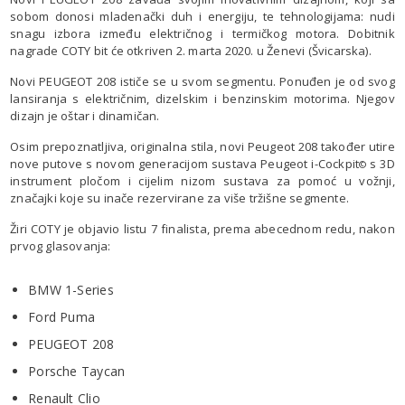
sobom donosi mladenački duh i energiju, te tehnologijama: nudi
snagu izbora između električnog i termičkog motora. Dobitnik
nagrade COTY bit će otkriven 2. marta 2020. u Ženevi (Švicarska).
Novi PEUGEOT 208 ističe se u svom segmentu. Ponuđen je od svog
lansiranja s električnim, dizelskim i benzinskim motorima. Njegov
dizajn je oštar i dinamičan.
Osim prepoznatljiva, originalna stila, novi Peugeot 208 također utire
nove putove s novom generacijom sustava Peugeot i-Cockpit
s 3D
©
instrument pločom i cijelim nizom sustava za pomoć u vožnji,
značajki koje su inače rezervirane za više tržišne segmente.
Žiri COTY je objavio listu 7 finalista, prema abecednom redu, nakon
prvog glasovanja:
BMW 1-Series
Ford Puma
PEUGEOT 208
Porsche Taycan
Renault Clio