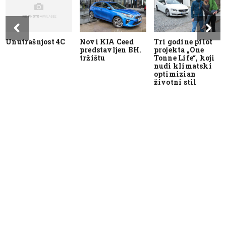
Unutrašnjost 4C
Novi KIA Ceed
Tri godine pilot
predstavljen BH.
projekta „One
tržištu
Tonne Life“, koji
nudi klimatski
optimizian
životni stil