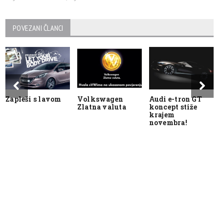
POVEZANI ČLANCI
Zapleši s lavom
Volkswagen
Audi e-tron GT
Zlatna valuta
koncept stiže
krajem
novembra!