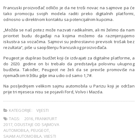
Francuski proizvođač odličio je da ne troši novac na sajmove pa će
tako promociju svojih modela raditi preko digitalnih platformi,
odnosno u direktnom kontaktu sa potencijalnim kupcima.
„Možda se naš potez može nazvati radikalnim, ali mi želimo da nam
prioritet budu događaji na kojima možemo da razmjenjujemo
iskustva sa vozačima. Sajmovi su jednostavno previsok trošak bez
rezultata“, piše u saopštenju francuskog proizvođača.
Peugeot je duplirao budžet koji će izdvajati za digitalne platforme, a
do 2020. godine on bi trebalo da predstavlja polovinu ukupnog
budžeta. Također, Peugeot ne želi da se previše promoviše na
njemačkom tržištu gdje ima udio od samo 1,7#.
Na posljednjem velikom sajmu automobila u Parizu koji je održan
prije tri mjeseca nisu se pojavili Ford, Volvo i Mazda.
KATEGORIJE:
VIJESTI
TAGS:
2016
,
FRANKFURT
2017
,
ODUSTAJE OD SAJMOVA
AUTOMOBILA
,
PEUGEOT
,
SAJAM AUTOMOBILA
,
VIJESTI