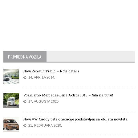
PRIVREDNA VOZILA
Novi Renault Trafic – Novi detalji
14. APRILA 2014.
Vozili smo: Mercedes-Benz Actros 1845 – Sila na putu!
17. AUGUSTA 2020.
Novi VW Caddy pete gneracije predstavljen sa obiljem noviteta
21. FEBRUARA 2020.