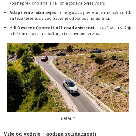
koji neprekidno analizira i prilagođava ovjes vožnji.
Adaptivni zračni ovjes
– omogućava povećanje razmaka od tla
za teže terene, uz zadržavanje udobnosti na asfaltu.
Hill Descent Control i off-road asistenti
– olakšavaju vožnju
u teškim uslovima spuštanja i neravnom terenu.
default
Više od vožnje – godina solidarnosti