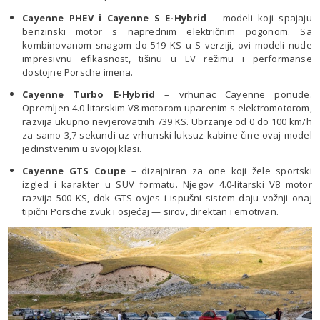
Cayenne PHEV i Cayenne S E-Hybrid
– modeli koji spajaju
benzinski motor s naprednim električnim pogonom. Sa
kombinovanom snagom do 519 KS u S verziji, ovi modeli nude
impresivnu efikasnost, tišinu u EV režimu i performanse
dostojne Porsche imena.
Cayenne Turbo E-Hybrid
– vrhunac Cayenne ponude.
Opremljen 4.0-litarskim V8 motorom uparenim s elektromotorom,
razvija ukupno nevjerovatnih 739 KS. Ubrzanje od 0 do 100 km/h
za samo 3,7 sekundi uz vrhunski luksuz kabine čine ovaj model
jedinstvenim u svojoj klasi.
Cayenne GTS Coupe
– dizajniran za one koji žele sportski
izgled i karakter u SUV formatu. Njegov 4.0-litarski V8 motor
razvija 500 KS, dok GTS ovjes i ispušni sistem daju vožnji onaj
tipični Porsche zvuk i osjećaj — sirov, direktan i emotivan.