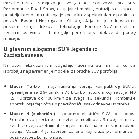
Porsche Centar Sarajevo je ove godine organizovao prvi SUV
Performance Road Show, okupljajući medije, entuzijaste, kupce i
prijatelje brenda na ruti koja je vodila kroz spektakularne planinske
pejzaže Bosne i Hercegovine. Cilj događaja bio je jednostavan:
prikazati snagu, luksuz i tehnologiju Porsche SUV modela u
stvarnim uslovima — tamo gdje performanse dolaze do punog
izražaja.
U glavnim ulogama: SUV legende iz
Zuffenhausena
Na ovom ekskluzivnom događaju, učesnici su imali priliku da
isprobaju najsavremenije modele iz Porsche SUV portfolija:
Macan Turbo
– najdinamičnija verzija kompaktnog SUV-a,
opremljena sa 2.9-litarskim V6 biturbo motorom koji razvija 440
KS i ubrzava do 100 km/h za svega 4,3 sekunde. Kombinuje
sportski osjećaj vožnje s praktičnošću svakodnevne upotrebe.
Macan 4 (električni)
– potpuno električni SUV koji donosi
Porsche-ovu preciznost u svijet e-mobilnosti. Sa pogonom na
sve točkove, izuzetnim ubrzanjem i maksimalnom tišinom tokom
vožnje, Macan 4 je savršen za one koji traže performanse i
održivost bez kompromisa.