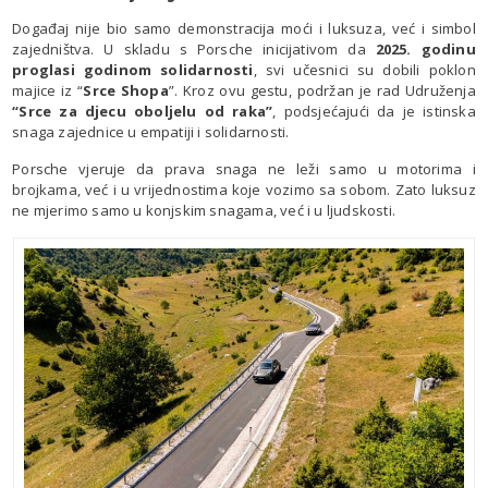
Događaj nije bio samo demonstracija moći i luksuza, već i simbol
zajedništva. U skladu s Porsche inicijativom da
2025. godinu
proglasi godinom solidarnosti
, svi učesnici su dobili poklon
majice iz “
Srce Shopa
”. Kroz ovu gestu, podržan je rad Udruženja
“Srce za djecu oboljelu od raka”
, podsjećajući da je istinska
snaga zajednice u empatiji i solidarnosti.
Porsche vjeruje da prava snaga ne leži samo u motorima i
brojkama, već i u vrijednostima koje vozimo sa sobom. Zato luksuz
ne mjerimo samo u konjskim snagama, već i u ljudskosti.