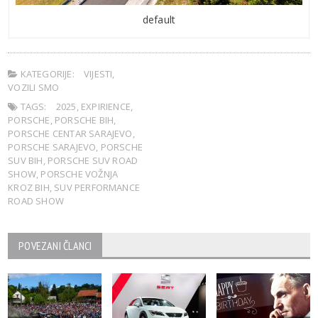
default
KATEGORIJE:
VIJESTI
,
VOZILI SMO
TAGS:
2025
,
EXPIRIENCE
,
PORSCHE
,
PORSCHE BIH
,
PORSCHE CENTAR SARAJEVO
,
PORSCHE SARAJEVO
,
PORSCHE
SUV BIH
,
PORSCHE SUV ROAD
SHOW
,
PORSCHE VOŽNJA
KROZ BIH
,
SUV PERFORMANCE
ROAD SHOW
POVEZANI ČLANCI