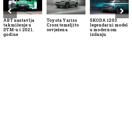
ABT nastavlja
Toyota Yariss
ŠKODA 1203
takmičenje u
Cross temeljito
legendarni model
DTM-u i 2021.
osvježena
u modernom
godine
izdanju