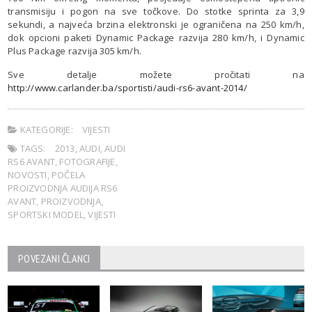
transmisiju i pogon na sve točkove. Do stotke sprinta za 3,9
sekundi, a najveća brzina elektronski je ograničena na 250 km/h,
dok opcioni paketi Dynamic Package razvija 280 km/h, i Dynamic
Plus Package razvija 305 km/h.
Sve detalje možete pročitati na
http://www.carlander.ba/sportisti/audi-rs6-avant-2014/
KATEGORIJE:
VIJESTI
TAGS:
2013
,
AUDI
,
AUDI
RS6 AVANT
,
FOTOGRAFIJE
,
NOVOSTI
,
POČELA
PROIZVODNJA AUDIJA RS6
AVANT
,
PROIZVODNJA
,
SPORTSKI MODEL
,
VIJESTI
POVEZANI ČLANCI