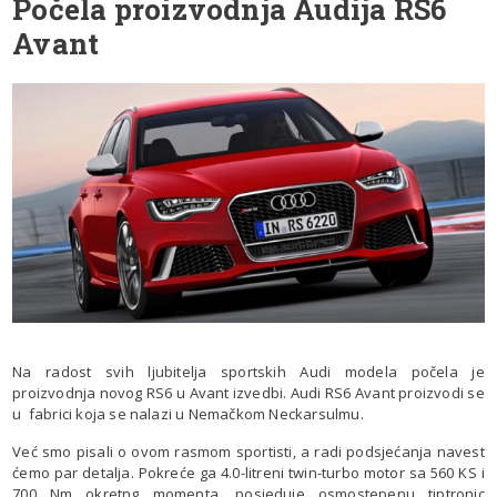
Počela proizvodnja Audija RS6
Avant
Na radost svih ljubitelja sportskih Audi modela počela je
proizvodnja novog RS6 u Avant izvedbi. Audi RS6 Avant proizvodi se
u fabrici koja se nalazi u Nemačkom Neckarsulmu.
Već smo pisali o ovom rasmom sportisti, a radi podsjećanja navest
ćemo par detalja. Pokreće ga 4.0-litreni twin-turbo motor sa 560 KS i
700 Nm okretng momenta, posjeduje osmostepenu tiptronic