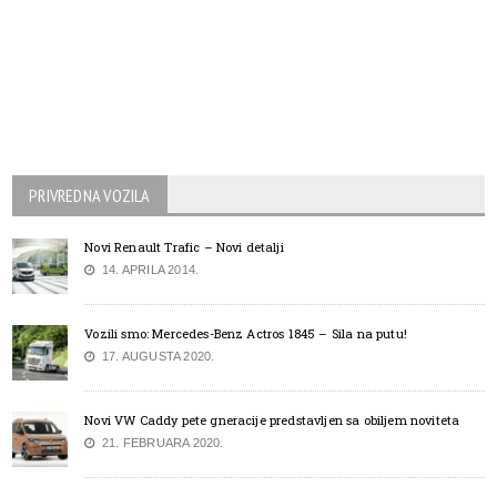
PRIVREDNA VOZILA
Novi Renault Trafic – Novi detalji
14. APRILA 2014.
Vozili smo: Mercedes-Benz Actros 1845 – Sila na putu!
17. AUGUSTA 2020.
Novi VW Caddy pete gneracije predstavljen sa obiljem noviteta
21. FEBRUARA 2020.