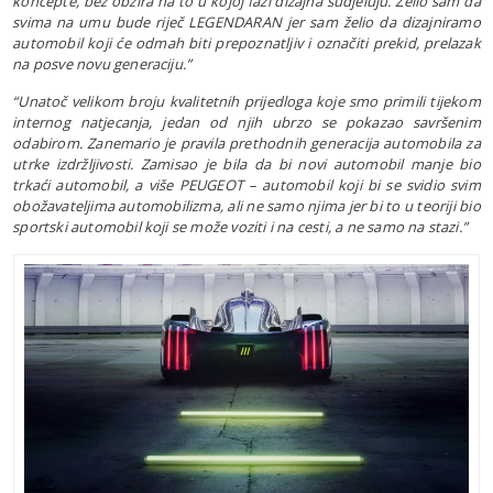
koncepte, bez obzira na to u kojoj fazi dizajna sudjeluju. Želio sam da
svima na umu bude riječ LEGENDARAN jer sam želio da dizajniramo
automobil koji će odmah biti prepoznatljiv i označiti prekid, prelazak
na posve novu generaciju.”
“Unatoč velikom broju kvalitetnih prijedloga koje smo primili tijekom
internog natjecanja, jedan od njih ubrzo se pokazao savršenim
odabirom. Zanemario je pravila prethodnih generacija automobila za
utrke izdržljivosti. Zamisao je bila da bi novi automobil manje bio
trkaći automobil, a više PEUGEOT – automobil koji bi se svidio svim
obožavateljima automobilizma, ali ne samo njima jer bi to u teoriji bio
sportski automobil koji se može voziti i na cesti, a ne samo na stazi.”