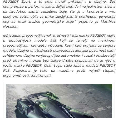
PEUGEOT Sport, a to smo morali prikazati i u dizajnu. Bez
kompromisa u performansama, željeli smo da ima jedinstven stav, a
da istodobno zadrži usklađene linije, što je u kontrastu s vrlo
dizajnom automobila za utrke izdržljivosti iz prethodnih generacija
koji su imali snažne geometrijske linije,” pojasnio je Matthias
Hossann.
Još je jedan prepoznatljiv znak stručnosti i stila marke PEUGEOT vidljiv
u unutrašnjosti modela 9X8 koji se temelji na markinom
prepoznatljivom konceptu i-Cockpit. Kao i kod projekta za serijske
modele, dizajnu unutrašnjosti posvećena je jednaka pozornost kao i
zahtjevnom dizajnu vanjskog dijela automobila: i vozač i obožavatelji
pred ekranima moraju bez ikakve dvojbe prepoznati da je riječ o
vozilu marke PEUGEOT. Osim toga, cijela kabina modela PEUGEOT
9X8 dizajnirana je tako da vozačima pruži najveći stupanj
ergonomičnosti i intuitivnosti.