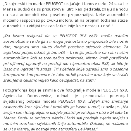
„Dizajnerski tim marke PEUGEOT uključuje i fanove utrke 24 sata Le
Mansa. Budući da su prisustvovali utrci kao gledatelji, znaju da noću
na stazi automobili nisu posebno prepoznatljivi. Neke automobile
možemo raspoznati po zvuku motora, ali na brojnim točkama staze
automobili su vidljivi tek kao žarke linije koje nestaju u noći.”
„Da bismo osigurali da se PEUGEOT 9X8 ističe među ostalim
automobilima te da ga svi mogu jednostavno prepoznati bila noć ili
dan, njegovoj smo silueti dodali posebne svjetleće elemente. Za
svjetlosni potpis odabir je bio očit – tri linije, prisutne na svim našim
automobilima koji se trenutačno proizvode. Nismo imali poteškoća
pri njihovoj ugradnji na prednji dio hiperautomobila 9X8, ali bilo je
izazovno ugraditi ih straga. Tri svjetleće linije ugradili smo u zasebne
kompozitne komponente te tako dobili praznine kroz koje se izvlači
zrak. Jedva čekamo vidjeti kako će izgledati na stazi.”
Fotografkinja koja je snimila ove fotografije modela PEUGEOT 9X8,
Agnieszka Doroszewicz, odmah je prepoznala potencijal
svjetlosnog potpisa modela PEUGEOT 9X8:
„Željeli smo snimanje
rasporediti kroz cijeli dan i produljiti ga kasno u noć”,
izjavila je.
„Na
svojim sam fotografijama uspjela postići pravi dojam utrke 24 sata Le
Mansa. Danju se umjetno svjetlo i žarki sjaj prednjih svjetla spajaju s
moćnim uzorkom svjetlosnih linija automobila. Dakako, ne nalazimo
se u Le Mansu, ali postigli smo atmosferu Le Mansa.”