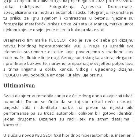
ga je u objektu brutalističkog stila prije nego što 2022. počne sezona
utrka izdržljivosti. Fotografkinja Agnieszka Doroszewicz,
specijalizirana za modnu i automobilističku fotografiju, iskoristila je
tu priliku za igru svjetlom i kontrastima u betonu. Njezine su
fotografije metaforički prikaz utrke 24 sata Le Mansa, mitske utrke
tijekom koje se osvjetljenje mijenja kako prolaze sati.
Dizajnerski tim marke PEUGEOT dao je sve od sebe pri dizajnu
novog hibridnog hiperautomobila 9X8. U njega su ugradili sve
elemente suvremene estetike koje povezujemo s markom: stav
nalik mački, fluidne linije naglašenog sportskog karaktera, elegantni
i profilirane bokove te, naravno, prepoznatljiv svijetleći potpis lava
s trima linijama u obliku kandži. Vitkog i uglađenog dizajna,
PEUGEOT 9X8 pobuđuje emocije i utjelovljuje brzinu.
Ultimativan
Svaki dizajner automobila sanja da će jednog dana dizajnirati trkaći
automobil. Dosad se činilo da se taj san nikad neće ostvariti:
umjesto stila i identiteta marke, na prvom su mjestu bile
performanse pa su trkaći automobili oblikom bili gotovo identični
jedan drugome. Dizajneri su radili tek na sitnim detaljima i
karoseriji.
U slučaju novog PEUGEOT 9X8 hibridnog hiperautomobila, inženjeri i