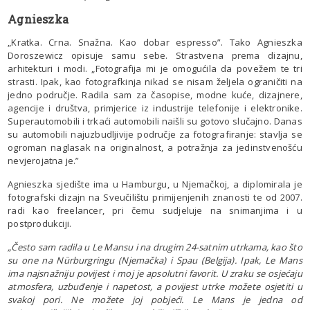
Agnieszka
„Kratka. Crna. Snažna. Kao dobar espresso”. Tako Agnieszka
Doroszewicz opisuje samu sebe. Strastvena prema dizajnu,
arhitekturi i modi. „Fotografija mi je omogućila da povežem te tri
strasti. Ipak, kao fotografkinja nikad se nisam željela ograničiti na
jedno područje. Radila sam za časopise, modne kuće, dizajnere,
agencije i društva, primjerice iz industrije telefonije i elektronike.
Superautomobili i trkaći automobili naišli su gotovo slučajno. Danas
su automobili najuzbudljivije područje za fotografiranje: stavlja se
ogroman naglasak na originalnost, a potražnja za jedinstvenošću
nevjerojatna je.”
Agnieszka sjedište ima u Hamburgu, u Njemačkoj, a diplomirala je
fotografski dizajn na Sveučilištu primijenjenih znanosti te od 2007.
radi kao freelancer, pri čemu sudjeluje na snimanjima i u
postprodukciji.
„Često sam radila u Le Mansu i na drugim 24-satnim utrkama, kao što
su one na Nürburgringu (Njemačka) i Spau (Belgija). Ipak, Le Mans
ima najsnažniju povijest i moj je apsolutni favorit. U zraku se osjećaju
atmosfera, uzbuđenje i napetost, a povijest utrke možete osjetiti u
svakoj pori. Ne možete joj pobjeći. Le Mans je jedna od