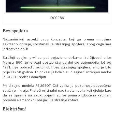
DCC086
Bez spojlera
Najzanimljiviji aspekt ovog koncepta, koji ga prema mnogima
savršeno opisuje, izostanak je stražnjeg spojlera, zbog čega ima
jedinstven oblik.
Stražnji spojler prvi se put pojavio u utrkama izdržljivosti u Le
Mansu 1967. te je otad postao standardni dio automobila. Još od
1971. nije pobijedio automobil bez stražnjeg spojlera, a to je bilo
prije čak 50 godina. To pokazuje koliko su dizajner i inženjeri marke
PEUGEOT hrabri i domišljati.
Pri dizajnu modela PEUGEOT 9X8 velika je pozornost posvećena
stražnjem kraju. Prateći originalni nacrt automobila koji djeluje kao
da se sprema na skok, pojavili su se pomalo izbočena kabina i
posebni element koji obujmljuje stražnje kotače.
Električan!