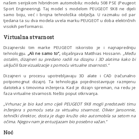
našem serijskom hibridnom automobilu: modelu 508 PSE (Peugeot
Sport Engineering). Taj model s modelom PEUGEOT 9X8 ne dijeli
samo boju, već i brojna tehnološka obilježja. U razmaku od par
tjedana ta su dva modela uvela marku PEUGEOT u doba električnih
visokih performansi.
Virtualna stvarnost
Dizajnerski tim marke PEUGEOT iskoristio je i najnapredniju
tehnologiju.
„Ali ne samo to”,
objašnjava Matthias Hossann.
„Među
ostalim, dizajneri su predano radili na dizajnu i 3D alatima kako bi
uključili faze vizualizacije s pomoću virtualne stvarnosti.”
Dizajneri u procesu upotrebljavaju 3D alate i CAD (računalno
potpomognut dizajn). Ta tehnologija pojednostavnjuje razmjenu
datoteka s timovima inženjera. Kad je dizajn spreman, na redu je
faza virtualne stvarnosti. Nešto poput otkrivanja.
„Vrhunac je bio kad smo cijeli PEUGEOT 9X8 mogli predstaviti timu
inženjera s pomoću seta za virtualnu stvarnost. Olivier Jansonnie,
tehnički direktor, dosta je dugo kružio oko automobila sa setom na
očima. Njegov nam je entuzijazam bio posebno važan.”
Noć