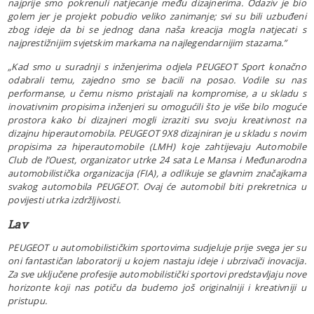
najprije smo pokrenuli natjecanje među dizajnerima. Odaziv je bio
golem jer je projekt pobudio veliko zanimanje; svi su bili uzbuđeni
zbog ideje da bi se jednog dana naša kreacija mogla natjecati s
najprestižnijim svjetskim markama na najlegendarnijim stazama.”
„Kad smo u suradnji s inženjerima odjela PEUGEOT Sport konačno
odabrali temu, zajedno smo se bacili na posao. Vodile su nas
performanse, u čemu nismo pristajali na kompromise, a u skladu s
inovativnim propisima inženjeri su omogućili što je više bilo moguće
prostora kako bi dizajneri mogli izraziti svu svoju kreativnost na
dizajnu hiperautomobila. PEUGEOT 9X8 dizajniran je u skladu s novim
propisima za hiperautomobile (LMH) koje zahtijevaju Automobile
Club de l’Ouest, organizator utrke 24 sata Le Mansa i Međunarodna
automobilistička organizacija (FIA), a odlikuje se glavnim značajkama
svakog automobila PEUGEOT. Ovaj će automobil biti prekretnica u
povijesti utrka izdržljivosti.
Lav
PEUGEOT u automobilističkim sportovima sudjeluje prije svega jer su
oni fantastičan laboratorij u kojem nastaju ideje i ubrzivači inovacija.
Za sve uključene profesije automobilistički sportovi predstavljaju nove
horizonte koji nas potiču da budemo još originalniji i kreativniji u
pristupu.