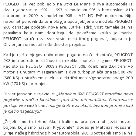
PEUGEOT je već pobijedio na utrci Le Mans s dva automobila iz
dvaju generacija: 1992. i 1993. s modelom 905 s benzinskim V10
motorom te 2009. s modelom 908 s V12 HDi-FAP motorom. Nije
naodmet ponoviti da tehnologija upotrijebljena u modelu PEUGEOT
9X8 označuje početak nove ere. „Utrke izdržljivosti temelje se na
pravilima koja nam dopuštaju da pokažemo koliko je marka
PEUGEOT stručna za sve vrste električnog pogona”, pojasnio je
Olivier Jansonnie, tehnički direktor projekta.
Kad je riječ o njegovu hibridnom pogonu na četiri kotača, PEUGEOT
9X8 ima određene sličnosti s nekoliko modela iz game PEUGEOT,
kao što su PEUGEOT 3008 i PEUGEOT 508. Kombinira 2,6-litreni V6
motor s unutarnjim izgaranjem s dva turbopunjača snage 500 kW
(680 KS) u stražnjem dijelu i električni motor/generator snage 200
kW (270 KS) u prednjem.
Olivier Jansonnie izjavio je:
„Modelom 9X8 PEUGEOT započinje novo
poglavlje u priči o hibridnim sportskim automobilima. Performanse
postaju više električne i manjje štetne za okoliš, bez kompromisa kad
je riječ o natjecanju.”
„Željeli smo tu tehnološku i kulturnu promjenu obilježiti novom
bojom, koju smo nazvali Kryptonite”, dodao je Matthias Hossann.
„Prije našeg hibridnog hiperautomobila 9X8, upotrijebili smo je na