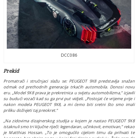
DCC086
Prekid
Promatrači i stručnjaci slažu se: PEUGEOT 9X8 predstavlja snažan
odmak od prethodnih generacija trkaćih automobila. Donosi novu
eru. „Model 9X8 prava je prekretnica u svijetu automobilizma,” izjavili
su budući vozači kad su ga prvi put vidjeli. „Postojat će vrijeme prije i
nakon modela PEUGEOT 9X8, a mi ćemo biti sretni što smo imali
priliku doživjeti taj preokret.”
„Na zidovima dizajnerskog studija u kojem je nastao PEUGEOT 9X8
istaknuli smo tri ključne riječi: legendaran, učinkovit, emotivan,” rekao
je Matthias Hossan. „To je omogućilo cijelom timu da prihvati te