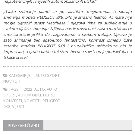
najautentičnijih i najvećih automobilističkih utrka.”
„Svako snimanje pamti se po vlastitim anegdotama. U slučaju
snimanja modela PEUGEOT 9X8, bilo je strašno hladno. Ali ništa nije
moglo ugroziti strast Matthiasa i njegova tima za sudjelovanje u
svakom djeliću snimanja. Njihova nas je prisutnost zaista motivirala te
smo iskoristili priliku da razgovaramo o svakom detalju. Upravo je
zato snimanje bilo apsolutno fantastično: kontrast između čiste
estetike modela PEUGEOT 9X8 i brutalističke arhitekture bio je
impresivan, a gruba patina teksture betona savršeno je podsjećala na
trkaće staze.”
KATEGORIJE:
AUTO SPORT
,
NOVITETI
TAGS:
2022
,
AUTO
,
AUTO
SPORT
,
AUTOMOBILI
,
HIBRID
,
KONCEPTI
,
NOVITETI
,
PEUGEOT
9X8
,
VIJESTI
POVEZANI ČLANCI