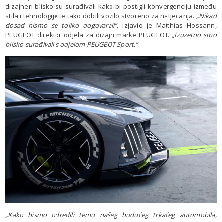
dizajneri blisko su surađivali kako bi postigli konvergenciju između
stila i tehnologije te tako dobili vozilo stvoreno za natjecanja.
„Nikad
dosad nismo se toliko dogovarali”,
izjavio je Matthias Hossann,
PEUGEOT direktor odjela za dizajn marke PEUGEOT.
„Izuzetno smo
blisko surađivali s odjelom PEUGEOT Sport.”
„Kako bismo odredili temu našeg budućeg trkaćeg automobila,