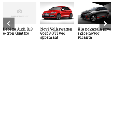
Debi za Audi R18
Novi Volkswagen
Kia pokazala prve
e-tron Quattro
Golf 8 GTI već
skice novog
spreman!
Picanta