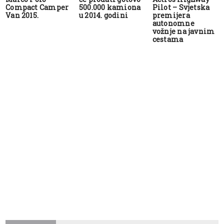
Compact Camper
500.000 kamiona
Pilot – Svjetska
Van 2015.
u 2014. godini
premijera
autonomne
vožnje na javnim
cestama