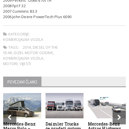
2009 Perkins 1206E-E70TTA
2008 Fpt F 32
2007 Cummins B3.3
2006 John Deere PowerTech Plus 6090
KATEGORIJE:
KOMERCIJALNA VOZILA
TAGS:
2014
,
DIESEL OF THE
YEAR
,
DIZEL MOTOR GODINE
,
KOMERCIJALNA VOZILA
,
MOTORI
,
VIJESTI
POVEZANI ČLANCI
Mercedes-Benz
Daimler Trucks
Mercedes-Benz
Marco Polo –
će prodati gotovo
Actros Highway