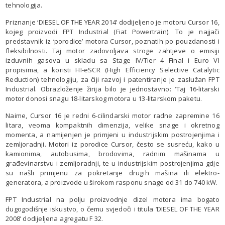
tehnologija.
Priznanje ‘DIESEL OF THE YEAR 2014’ dodijeljeno je motoru Cursor 16,
kojeg proizvodi FPT Industrial (Fiat Powertrain). To je najjači
predstavnik iz ‘porodice’ motora Cursor, poznatih po pouzdanosti i
fleksibilnosti. Taj motor zadovoljava stroge zahtjeve o emisiji
izduvnih gasova u skladu sa Stage IV/Tier 4 Final i Euro VI
propisima, a koristi HI-eSCR (High Efficiency Selective Catalytic
Reduction) tehnologiju, za čiji razvoj i patentiranje je zaslužan FPT
Industrial. Obrazloženje žirija bilo je jednostavno: ‘Taj 16-litarski
motor donosi snagu 18-litarskog motora u 13-litarskom paketu.
Naime, Cursor 16 je redni 6-cilindarski motor radne zapremine 16
litara, veoma kompaktnih dimenzija, velike snage i okretnog
momenta, a namijenjen je primjeni u industrijskim postrojenjima i
zemljoradnji. Motori iz porodice Cursor, često se susreću, kako u
kamionima, autobusima, brodovima, radnim mašinama u
građevinarstvu i zemljoradnji, te u industrijskim postrojenjima gdje
su našli primjenu za pokretanje drugih mašina ili elektro-
generatora, a proizvode u širokom rasponu snage od 31 do 740 kW.
FPT Industrial na polju proizvodnje dizel motora ima bogato
dugogodišnje iskustvo, o čemu svjedoči i titula ‘DIESEL OF THE YEAR
2008’ dodijeljena agregatu F 32.