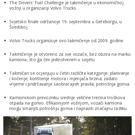
The Drivers’ Fuel Challenge je takmičenje u ekonomičnoj
vožnji u organizaciji Volvo Trucks
Svjetsko finale održanoje 19. septembra u Geteborgu, u
Švedskoj
Volvo Trucks organizuje ovo takmičenje od 2009. godine
Takmičenje je otvoreno za sve vozače, bez obzira na marku
kamiona, što ga čini jedinstvenim u svijetu
Takmičari se ocjenjuju u četiri različite kategorije: planiranje
i kočenje; korištenje motora i mjenjača brzina; zadato
vrijeme i pridržavanje saobraćajnih pravila; potrošnja goriva.
Kamionskom prevozniku srednje veličine trećina troškova
otpada na gorivo. Efikasnijom vožnjom, vozači kamiona
mogu smanjiti potrošnju goriva i napraviti značajnu razliku.