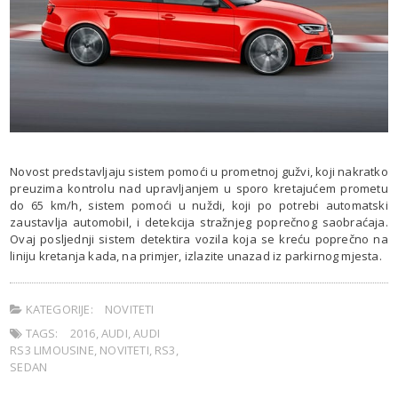
Novost predstavljaju sistem pomoći u prometnoj gužvi, koji nakratko
preuzima kontrolu nad upravljanjem u sporo kretajućem prometu
do 65 km/h, sistem pomoći u nuždi, koji po potrebi automatski
zaustavlja automobil, i detekcija stražnjeg poprečnog saobraćaja.
Ovaj posljednji sistem detektira vozila koja se kreću poprečno na
liniju kretanja kada, na primjer, izlazite unazad iz parkirnog mjesta.
KATEGORIJE:
NOVITETI
TAGS:
2016
,
AUDI
,
AUDI
RS3 LIMOUSINE
,
NOVITETI
,
RS3
,
SEDAN