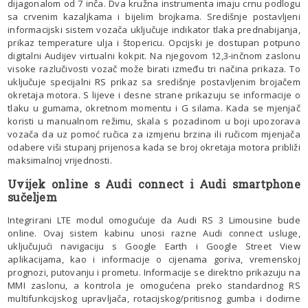
dijagonalom od 7 inča. Dva kružna instrumenta imaju crnu podlogu
sa crvenim kazaljkama i bijelim brojkama. Središnje postavljeni
informacijski sistem vozača uključuje indikator tlaka prednabijanja,
prikaz temperature ulja i štopericu. Opcijski je dostupan potpuno
digitalni Audijev virtualni kokpit. Na njegovom 12,3-inčnom zaslonu
visoke razlučivosti vozač može birati između tri načina prikaza. To
uključuje specijalni RS prikaz sa središnje postavljenim brojačem
okretaja motora. S lijeve i desne strane prikazuju se informacije o
tlaku u gumama, okretnom momentu i G silama. Kada se mjenjač
koristi u manualnom režimu, skala s pozadinom u boji upozorava
vozača da uz pomoć ručica za izmjenu brzina ili ručicom mjenjača
odabere viši stupanj prijenosa kada se broj okretaja motora približi
maksimalnoj vrijednosti.
Uvijek online s Audi connect i Audi smartphone
sučeljem
Integrirani LTE modul omogućuje da Audi RS 3 Limousine bude
online. Ovaj sistem kabinu unosi razne Audi connect usluge,
uključujući navigaciju s Google Earth i Google Street View
aplikacijama, kao i informacije o cijenama goriva, vremenskoj
prognozi, putovanju i prometu. Informacije se direktno prikazuju na
MMI zaslonu, a kontrola je omogućena preko standardnog RS
multifunkcijskog upravljača, rotacijskog/pritisnog gumba i dodirne