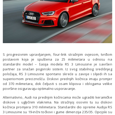
S progresivnim upravljanjem, four-link stražnjim ovjesom, tvrđom
postavom koja je spuštena za 25 milimetara u odnosu na
standardni model – šasija modela RS 3 Limousine je savršen
partner za snažan pogonski sistem. Iz svog stabilnog središnjeg
položaja, RS 3 Limousine spontano skreće u zavoje i slijedi ih sa
superiornom preciznošću. Diskovi prednjih kočnica imaju promjer
od 370 milimetara, dok čeljusti s osam klipova i oblogama velike
površine osiguravaju optimalno usporavanje.
Alternativno, Audi na prednjim kočnicama može ugraditi keramičke
diskove s ugljičnim vlaknima. Na stražnjoj osovini tu su diskovi
kočnica promjera 310 milimetara. Standardni dio opreme Audija RS
3 Limousine su 19-inčni točkovi i gume dimenzija 235/35. Opcijski su