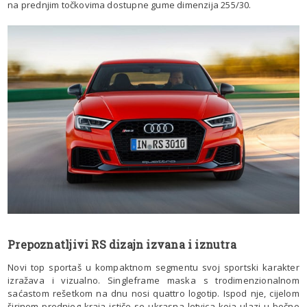
na prednjim točkovima dostupne gume dimenzija 255/30.
Prepoznatljivi RS dizajn izvana i iznutra
Novi top sportaš u kompaktnom segmentu svoj sportski karakter
izražava i vizualno. Singleframe maska s trodimenzionalnom
saćastom rešetkom na dnu nosi quattro logotip. Ispod nje, cijelom
širinom prednjeg kraja ističe se ukrasna letvica koja ulazi u bočne