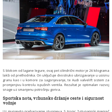
S blokom od lagane legure, ovaj pet cilindrični motor je 26 kilograma
lakši od prethodnika. On uključuje dvostruko ubrizgavanje u usisnu
granu kao i u komore za sagorijevanje, te Audi valvelift sistem za
promjenjivu kontrolu ispušnih ventila. Rezultat je optimalan razvoj
snage uz smanjenu potrošnju goriva.
Sportska nota, vrhunsko držanje ceste i sigurnost
vožnje
Uz munjevito prebacivanje stupnjeva, S tronic 7-stupanjski mjenjač