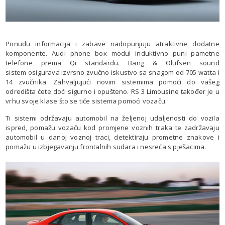
Ponudu informacija i zabave nadopunjuju atraktivne dodatne
komponente. Audi phone box modul induktivno puni pametne
telefone prema Qi standardu. Bang & Olufsen sound
sistem osigurava izvrsno zvučno iskustvo sa snagom od 705 watta i
14 zvučnika. Zahvaljujući novim sistemima pomoći do vašeg
odredišta ćete doći sigurno i opušteno. RS 3 Limousine također je u
vrhu svoje klase što se tiče sistema pomoći vozaču.
Ti sistemi održavaju automobil na željenoj udaljenosti do vozila
ispred, pomažu vozaču kod promjene voznih traka te zadržavaju
automobil u danoj voznoj traci, detektiraju prometne znakove i
pomažu u izbjegavanju frontalnih sudara i nesreća s pješacima.