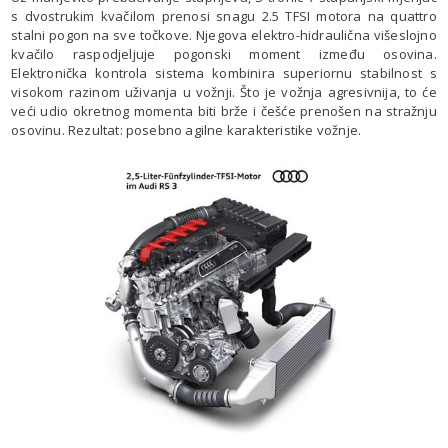
s dvostrukim kvačilom prenosi snagu 2.5 TFSI motora na quattro
stalni pogon na sve točkove. Njegova elektro-hidraulična višeslojno
kvačilo raspodjeljuje pogonski moment između osovina.
Elektronička kontrola sistema kombinira superiornu stabilnost s
visokom razinom uživanja u vožnji. Što je vožnja agresivnija, to će
veći udio okretnog momenta biti brže i češće prenošen na stražnju
osovinu. Rezultat: posebno agilne karakteristike vožnje.