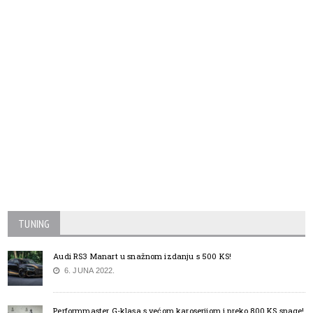
TUNING
Audi RS3 Manart u snažnom izdanju s 500 KS!
6. JUNA 2022.
Performmaster G-klasa s većom karoserijom i preko 800 KS snage!