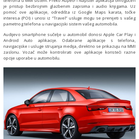
telefona u MMI sistem. Preko Aupeo! i Napster aplikacija omogućen
je pristup bezbrojnim glazbenim zapisima i audio knjigama. Uz
pomoć ove aplikacije, odredišta iz Google Maps karata, točke
interesa (POI) i unosi iz “Travel” usluge mogu se prenijeti s vašeg
pametnog telefona u navigacijski sistem vašeg automobila.
Audijevo smartphone sučelje u automobil donosi Apple Car Play i
Android Auto aplikacije. Odabrane aplikacije s telefona,
navigacijske i usluge strujanja medija, direktno se prikazuju na MMI
zaslonu. Vozač može kontrolirati ove aplikacije koristeći razne
opcije uporabe u automobilu.