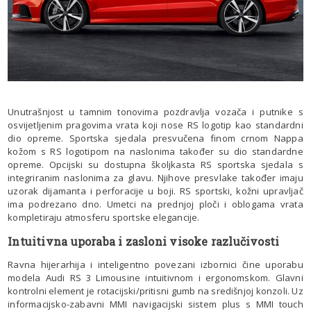
Unutrašnjost u tamnim tonovima pozdravlja vozača i putnike s
osvijetljenim pragovima vrata koji nose RS logotip kao standardni
dio opreme. Sportska sjedala presvučena finom crnom Nappa
kožom s RS logotipom na naslonima također su dio standardne
opreme. Opcijski su dostupna školjkasta RS sportska sjedala s
integriranim naslonima za glavu. Njihove presvlake također imaju
uzorak dijamanta i perforacije u boji. RS sportski, kožni upravljač
ima podrezano dno. Umetci na prednjoj ploči i oblogama vrata
kompletiraju atmosferu sportske elegancije.
Intuitivna uporaba i zasloni visoke razlučivosti
Ravna hijerarhija i inteligentno povezani izbornici čine uporabu
modela Audi RS 3 Limousine intuitivnom i ergonomskom. Glavni
kontrolni element je rotacijski/pritisni gumb na središnjoj konzoli. Uz
informacijsko-zabavni MMI navigacijski sistem plus s MMI touch