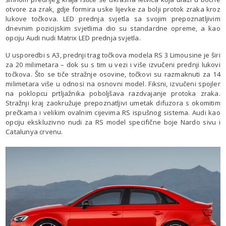
otvore za zrak, gdje formira uske lijevke za bolji protok zraka kroz
lukove točkova. LED prednja svjetla sa svojim prepoznatljivim
dnevnim pozicijskim svjetlima dio su standardne opreme, a kao
opciju Audi nudi Matrix LED prednja svjetla.
U usporedbi s A3, prednji trag točkova modela RS 3 Limousine je širi
za 20 milimetara – dok su s tim u vezi i više izvučeni prednji lukovi
točkova. Što se tiče stražnje osovine, točkovi su razmaknuti za 14
milimetara više u odnosi na osnovni model. Fiksni, izvučeni spojler
na poklopcu prtljažnika poboljšava razdvajanje protoka zraka.
Stražnji kraj zaokružuje prepoznatljivi umetak difuzora s okomitim
prečkama i velikim ovalnim cijevima RS ispušnog sistema. Audi kao
opciju ekskluzivno nudi za RS model specifične boje Nardo sivu i
Catalunya crvenu.