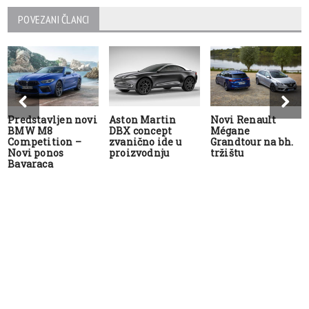
POVEZANI ČLANCI
Predstavljen novi
Aston Martin
Novi Renault
BMW M8
DBX concept
Mégane
Competition –
zvanično ide u
Grandtour na bh.
Novi ponos
proizvodnju
tržištu
Bavaraca