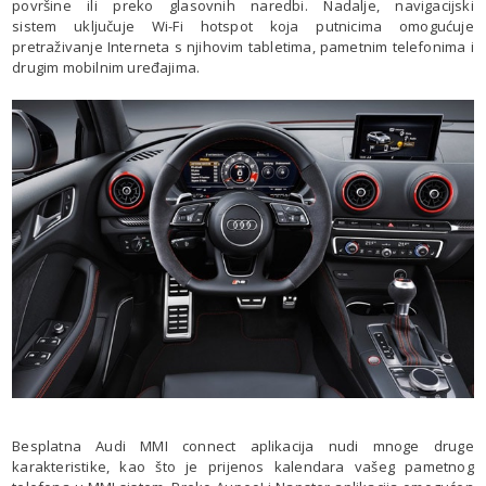
površine ili preko glasovnih naredbi. Nadalje, navigacijski
sistem uključuje Wi-Fi hotspot koja putnicima omogućuje
pretraživanje Interneta s njihovim tabletima, pametnim telefonima i
drugim mobilnim uređajima.
Besplatna Audi MMI connect aplikacija nudi mnoge druge
karakteristike, kao što je prijenos kalendara vašeg pametnog