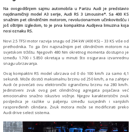
Na ovogodišnjem sajmu automobila u Parizu Audi je predstavio
najdinamičniji model A3 serije, Audi RS 3 Limousine*. Sa 400 KS
snažnim pet cilindričnim motorom, revolucionarnom učinkovitošću i
još oštrijim izgledom, to je prva kompaktna Audijeva limuzina koja
nosi oznaku RS.
Novi 2.5 TFSI motor razvija snagu od 294 kW (400 KS) – 33 KS više od
prethodnika. To ga čini najsnažnijim pet cilindričnim motorom na
svjetskom tržištu. Njegovih 480 Nm okretnog momenta dostupno je
između 1.700 i 5.850 okretaja u minuti što osigurava izvanrednu
snagu ubrzavanja.
Ovaj kompaktni RS model ubrzava od 0 do 100 km/h za samo 4,1
sekundi. Može dostići maksimalnu brzinu od 250 km/h, a na zahtjev
Audi će povećati ovu elektronički ograničenu brzinu na 280 km/h.
Jedinstveni zvuk ovog pet cilindričnog agregata pojačava već
emocionalno snažno iskustvo vožnje. Njegov karakteristični zvuk
posljedica je razlike u paljenju između susjednih i vanjskih
raspoređenih cilindara. Zvuk motora može se modificirati preko
Audi drive select sistema.