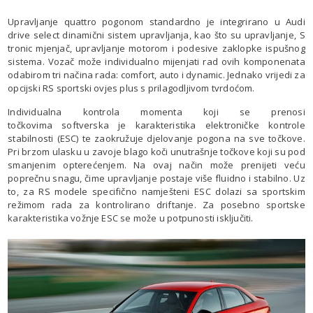
Upravljanje quattro pogonom standardno je integrirano u Audi
drive select dinamični sistem upravljanja, kao što su upravljanje, S
tronic mjenjač, upravljanje motorom i podesive zaklopke ispušnog
sistema. Vozač može individualno mijenjati rad ovih komponenata
odabirom tri načina rada: comfort, auto i dynamic. Jednako vrijedi za
opcijski RS sportski ovjes plus s prilagodljivom tvrdoćom.
Individualna kontrola momenta koji se prenosi
točkovima softverska je karakteristika elektroničke kontrole
stabilnosti (ESC) te zaokružuje djelovanje pogona na sve točkove.
Pri brzom ulasku u zavoje blago koči unutrašnje točkove koji su pod
smanjenim opterećenjem. Na ovaj način može prenijeti veću
poprečnu snagu, čime upravljanje postaje više fluidno i stabilno. Uz
to, za RS modele specifično namješteni ESC dolazi sa sportskim
režimom rada za kontrolirano driftanje. Za posebno sportske
karakteristika vožnje ESC se može u potpunosti isključiti.