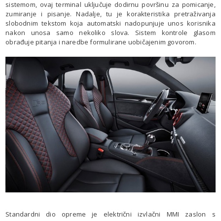
sistemom, ovaj terminal uključuje dodirnu površinu za pomicanje,
zumiranje i pisanje. Nadalje, tu je korakteristika pretraživanja
slobodnim tekstom koja automatski nadopunjuje unos korisnika
nakon unosa samo nekoliko slova. Sistem kontrole glasom
obrađuje pitanja i naredbe formulirane uobičajenim govorom.
Standardni dio opreme je električni izvlačni MMI zaslon s