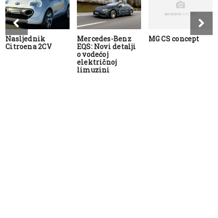
Nasljednik
Mercedes-Benz
MG CS concept
Citroena 2CV
EQS: Novi detalji
o vodećoj
električnoj
limuzini