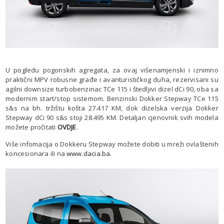
U pogledu pogonskih agregata, za ovaj višenamjenski i iznimno
praktični MPV robusne građe i avanturističkog duha, rezervisani su
agilni downsize turbobenzinac TCe 115 i štedljivi dizel dCi 90, oba sa
modernim start/stop sistemom. Benzinski Dokker Stepway TCe 115
s&s na bh. tržištu košta 27.417 KM, dok dizelska verzija Dokker
Stepway dCi 90 s&s stoji 28.495 KM. Detaljan cjenovnik svih modela
možete pročitati
OVDJE
.
Više infomacija o Dokkeru Stepway možete dobiti u mreži ovlaštenih
koncesionara ili na
www.dacia.ba
.