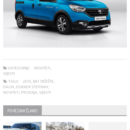
KATEGORIJE:
NOVITETI
,
VIJESTI
TAGS:
2015
,
BIH TRŽIŠTE
,
DACIA
,
DOKKER STEPWAY
,
NOVITETI
,
PRODAJA
,
VIJESTI
POVEZANI ČLANCI