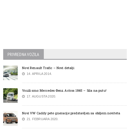
PRIVREDNA VOZILA
Novi Renault Trafic – Novi detalji
14. APRILA 2014.
Vozili smo: Mercedes-Benz Actros 1845 – Sila na putu!
17. AUGUSTA 2020.
Novi VW Caddy pete gneracije predstavljen sa obiljem noviteta
21. FEBRUARA 2020.