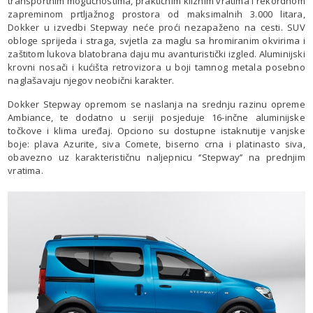
transportnim mogućnostima, praktičnim kliznim vratima i rekordnom
zapreminom prtljažnog prostora od maksimalnih 3.000 litara,
Dokker u izvedbi Stepway neće proći nezapaženo na cesti. SUV
obloge sprijeda i straga, svjetla za maglu sa hromiranim okvirima i
zaštitom lukova blatobrana daju mu avanturistički izgled. Aluminijski
krovni nosači i kućišta retrovizora u boji tamnog metala posebno
naglašavaju njegov neobični karakter.
Dokker Stepway opremom se naslanja na srednju razinu opreme
Ambiance, te dodatno u seriji posjeduje 16-inčne aluminijske
točkove i klima uređaj. Opciono su dostupne istaknutije vanjske
boje: plava Azurite, siva Comete, biserno crna i platinasto siva,
obavezno uz karakterističnu naljepnicu ‘’Stepway’’ na prednjim
vratima.