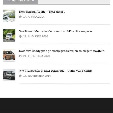
Novi Renault Trafic – Novi detalji
14. APRILA 2014.
Vozili smo: Mercedes-Benz Actros 1845 – Sila na putu!
17. AUGUSTA 2020.
Novi VW Caddy pete gneracije predstavljen sa obiljem noviteta
21. FEBRUARA 2020.
VW Transporter Kombi Doka Plus – Panel van i Kombi
17. NOVEMBRA 2014.