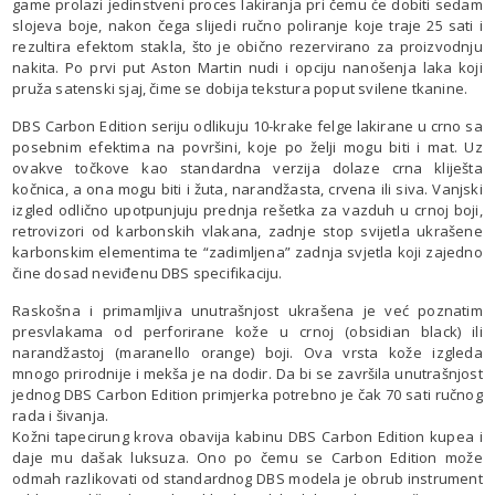
game prolazi jedinstveni proces lakiranja pri čemu će dobiti sedam
slojeva boje, nakon čega slijedi ručno poliranje koje traje 25 sati i
rezultira efektom stakla, što je obično rezervirano za proizvodnju
nakita. Po prvi put Aston Martin nudi i opciju nanošenja laka koji
pruža satenski sjaj, čime se dobija tekstura poput svilene tkanine.
DBS Carbon Edition seriju odlikuju 10-krake felge lakirane u crno sa
posebnim efektima na površini, koje po želji mogu biti i mat. Uz
ovakve točkove kao standardna verzija dolaze crna kliješta
kočnica, a ona mogu biti i žuta, narandžasta, crvena ili siva. Vanjski
izgled odlično upotpunjuju prednja rešetka za vazduh u crnoj boji,
retrovizori od karbonskih vlakana, zadnje stop svijetla ukrašene
karbonskim elementima te “zadimljena” zadnja svjetla koji zajedno
čine dosad neviđenu DBS specifikaciju.
Raskošna i primamljiva unutrašnjost ukrašena je već poznatim
presvlakama od perforirane kože u crnoj (obsidian black) ili
narandžastoj (maranello orange) boji. Ova vrsta kože izgleda
mnogo prirodnije i mekša je na dodir. Da bi se završila unutrašnjost
jednog DBS Carbon Edition primjerka potrebno je čak 70 sati ručnog
rada i šivanja.
Kožni tapecirung krova obavija kabinu DBS Carbon Edition kupea i
daje mu dašak luksuza. Ono po čemu se Carbon Edition može
odmah razlikovati od standardnog DBS modela je obrub instrument