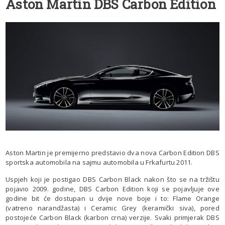
Aston Martin DBS Carbon Edition
Aston Martin je premijerno predstavio dva nova Carbon Edition DBS
sportska automobila na sajmu automobila u Frkafurtu 2011.
Uspjeh koji je postigao DBS Carbon Black nakon što se na tržištu
pojavio 2009. godine, DBS Carbon Edition koji se pojavljuje ove
godine bit će dostupan u dvije nove boje i to: Flame Orange
(vatreno narandžasta) i Ceramic Grey (keramički siva), pored
postojeće Carbon Black (karbon crna) verzije. Svaki primjerak DBS