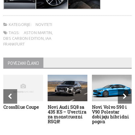
KATEGORIJE:
NOVITETI
TAGS:
ASTON MARTIN
,
DBS CARBON EDITION
,
IAA
FRANKFURT
POVEZANI ČLANCI
CrossBlue Coupe
Novi Audi SQ8 sa
Novi Volvo S90 i
435 KS – Uvertira
V90 Polestar
za monstruozni
dobijaju hibridni
RSQ8!
pogon