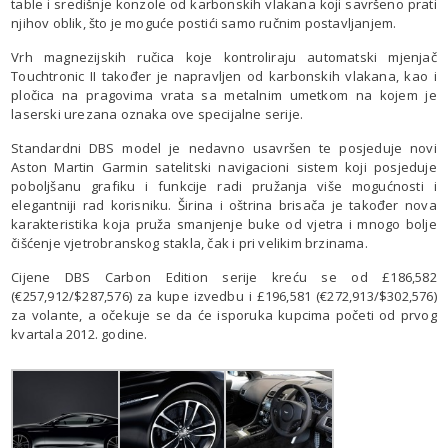
table i središnje konzole od karbonskih vlakana koji savršeno prati
njihov oblik, što je moguće postići samo ručnim postavljanjem.
Vrh magnezijskih ručica koje kontroliraju automatski mjenjač
Touchtronic II također je napravljen od karbonskih vlakana, kao i
pločica na pragovima vrata sa metalnim umetkom na kojem je
laserski urezana oznaka ove specijalne serije.
Standardni DBS model je nedavno usavršen te posjeduje novi
Aston Martin Garmin satelitski navigacioni sistem koji posjeduje
poboljšanu grafiku i funkcije radi pružanja više mogućnosti i
elegantniji rad korisniku. Širina i oštrina brisača je također nova
karakteristika koja pruža smanjenje buke od vjetra i mnogo bolje
čišćenje vjetrobranskog stakla, čak i pri velikim brzinama.
Cijene DBS Carbon Edition serije kreću se od £186,582
(€257,912/$287,576) za kupe izvedbu i £196,581 (€272,913/$302,576)
za volante, a očekuje se da će isporuka kupcima početi od prvog
kvartala 2012. godine.