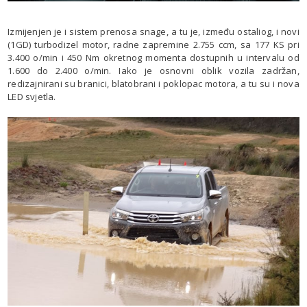
Izmijenjen je i sistem prenosa snage, a tu je, između ostaliog, i novi
(1GD) turbodizel motor, radne zapremine 2.755 ccm, sa 177 KS pri
3.400 o/min i 450 Nm okretnog momenta dostupnih u intervalu od
1.600 do 2.400 o/min. Iako je osnovni oblik vozila zadržan,
redizajnirani su branici, blatobrani i poklopac motora, a tu su i nova
LED svjetla.