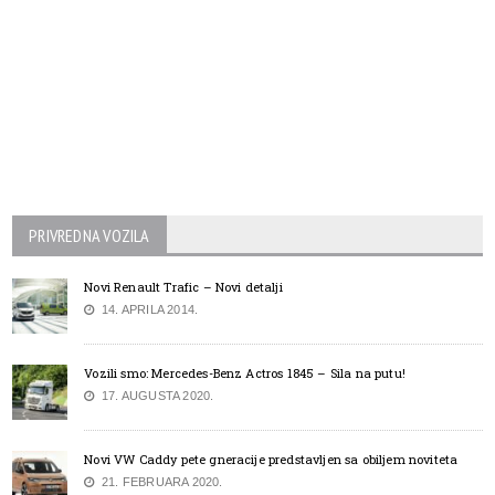
PRIVREDNA VOZILA
Novi Renault Trafic – Novi detalji
14. APRILA 2014.
Vozili smo: Mercedes-Benz Actros 1845 – Sila na putu!
17. AUGUSTA 2020.
Novi VW Caddy pete gneracije predstavljen sa obiljem noviteta
21. FEBRUARA 2020.