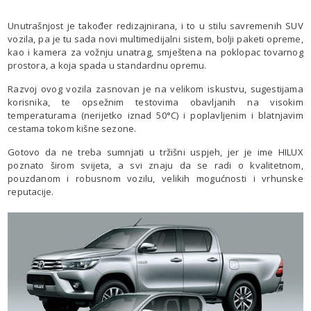
Unutrašnjost je također redizajnirana, i to u stilu savremenih SUV
vozila, pa je tu sada novi multimedijalni sistem, bolji paketi opreme,
kao i kamera za vožnju unatrag, smještena na poklopac tovarnog
prostora, a koja spada u standardnu opremu.
Razvoj ovog vozila zasnovan je na velikom iskustvu, sugestijama
korisnika, te opsežnim testovima obavljanih na visokim
temperaturama (nerijetko iznad 50°C) i poplavljenim i blatnjavim
cestama tokom kišne sezone.
Gotovo da ne treba sumnjati u tržišni uspjeh, jer je ime HILUX
poznato širom svijeta, a svi znaju da se radi o kvalitetnom,
pouzdanom i robusnom vozilu, velikih mogućnosti i vrhunske
reputacije.