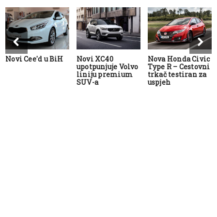
Novi Cee'd u BiH
Novi XC40
Nova Honda Civic
upotpunjuje Volvo
Type R – Cestovni
liniju premium
trkač testiran za
SUV-a
uspjeh