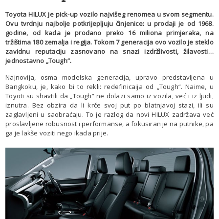
Toyota HILUX je pick-up vozilo najvišeg renomea u svom segmentu.
Ovu tvrdnju najbolje potkrijepljuju činjenice: u prodaji je od 1968.
godine, od kada je prodano preko 16 miliona primjeraka, na
tržištima 180 zemalja i regija. Tokom 7 generacija ovo vozilo je steklo
zavidnu reputaciju zasnovano na snazi izdržlivosti, žilavosti…
jednostavno „Tough“.
Najnovija, osma modelska generacija, upravo predstavljena u
Bangkoku, je, kako bi to rekli: redefinicaija od „Tough“. Naime, u
Toyoti su shavtili da „Tough“ ne dolazi samo iz vozila, već i iz ljudi,
iznutra. Bez obzira da li krče svoj put po blatnjavoj stazi, ili su
zaglavljeni u saobraćaju. To je razlog da novi HILUX zadržava već
proslavljene robusnost i performanse, a fokusiran je na putnike, pa
ga je lakše voziti nego ikada prije.