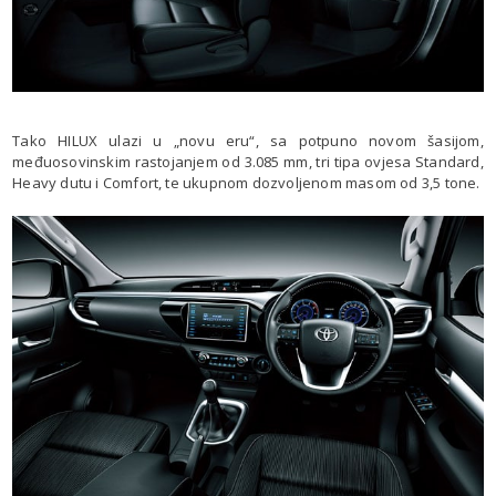
Tako HILUX ulazi u „novu eru“, sa potpuno novom šasijom,
međuosovinskim rastojanjem od 3.085 mm, tri tipa ovjesa Standard,
Heavy dutu i Comfort, te ukupnom dozvoljenom masom od 3,5 tone.