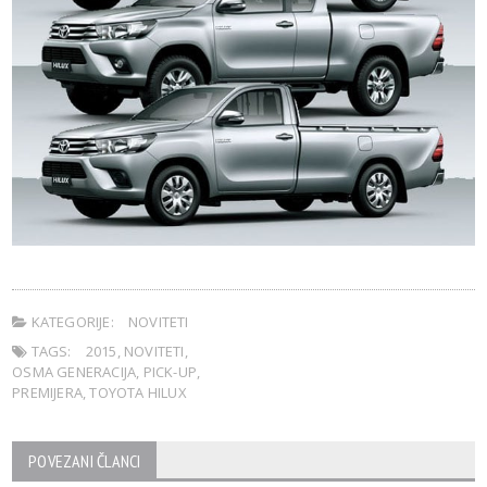
KATEGORIJE:
NOVITETI
TAGS:
2015
,
NOVITETI
,
OSMA GENERACIJA
,
PICK-UP
,
PREMIJERA
,
TOYOTA HILUX
POVEZANI ČLANCI