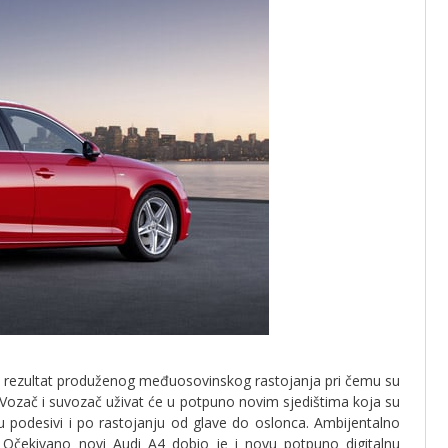
 je rezultat produženog međuosovinskog rastojanja pri čemu su
 Vozač i suvozač uživat će u potpuno novim sjedištima koja su
u podesivi i po rastojanju od glave do oslonca. Ambijentalno
 Očekivano novi Audi A4 dobio je i novu potpuno digitalnu