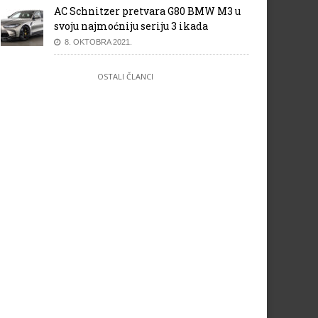
AC Schnitzer pretvara G80 BMW M3 u
svoju najmoćniju seriju 3 ikada
8. OKTOBRA 2021.
OSTALI ČLANCI