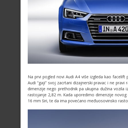
Na prvi pogled novi Audi A4 više izgleda kao facelift
Audi “gaji” svoj zacrtani dizajnerski pravac i ne pra
dimenzije nego prethodnik pa ukupna dužina vozila i
rastojanje 2,82 m. Kada uporedimo dimenzije novog 
16 mm širi, te da ima povećano međuosovinsko rasto