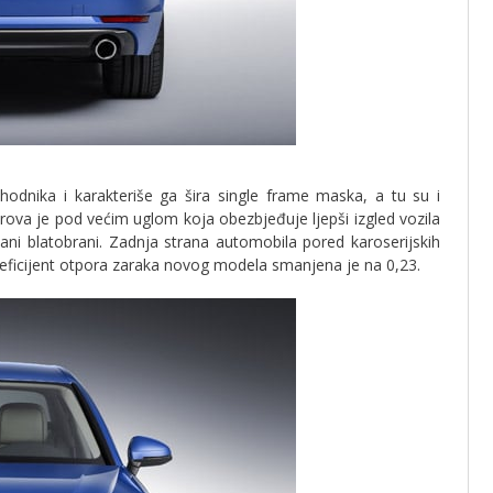
hodnika i karakteriše ga šira single frame maska, a tu su i
a krova je pod većim uglom koja obezbjeđuje ljepši izgled vozila
ećani blatobrani. Zadnja strana automobila pored karoserijskih
oeficijent otpora zaraka novog modela smanjena je na 0,23.