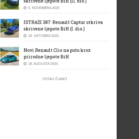
skrivene ljepote BiH (II. dio.)
5. NOVEMBRA 2020.
ISTRAŽI 387: Renault Captur otkriva
skrivene ljepote BiH (I. dio.)
28. OKTOBRA 2020.
Novi Renault Clio na putu kroz
prirodne ljepote BiH
18. AUGUSTA 2020.
OSTALI ČLANCI