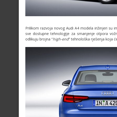
Prilikom razvoja novog Audi A4 modela inžinjeri su im
sve dostupne tehnologije za smanjenje otpora vožnje. 
odlikuju brojna “
high-end
” tehnološka rješenja koja ć