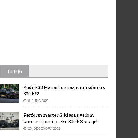
TUNING
Audi RS3 Manart u snažnom izdanju s
500 KS!
6. JUNA 2022.
Performmaster G-klasa s većom
karoserijom i preko 800 KS snage!
28. DECEMBRA 2021.