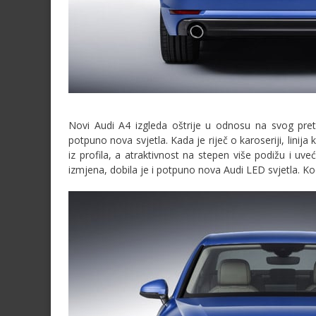
Novi Audi A4 izgleda oštrije u odnosu na svog pret
potpuno nova svjetla. Kada je riječ o karoseriji, linij
iz profila, a atraktivnost na stepen više podižu i uv
izmjena, dobila je i potpuno nova Audi LED svjetla. K