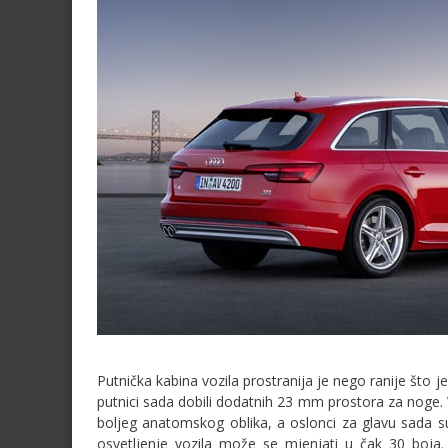
Putnička kabina vozila prostranija je nego ranije što
putnici sada dobili dodatnih 23 mm prostora za noge.
boljeg anatomskog oblika, a oslonci za glavu sada s
osvetljenje vozila može se mjenjati u čak 30 boja.