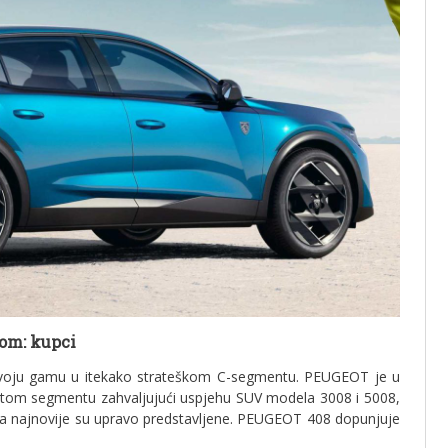
kom: kupci
ju gamu u itekako strateškom C-segmentu. PEUGEOT je u
u tom segmentu zahvaljujući uspjehu SUV modela 3008 i 5008,
W, a najnovije su upravo predstavljene. PEUGEOT 408 dopunjuje