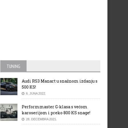
TUNING
Audi RS3 Manart u snažnom izdanju s
500 KS!
6. JUNA 2022.
Performmaster G-klasa s većom
karoserijom i preko 800 KS snage!
28. DECEMBRA 2021.