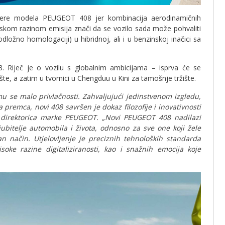
jnere modela PEUGEOT 408 jer kombinacija aerodinamičnih
skom razinom emisija znači da se vozilo sada može pohvaliti
ožno homologaciji) u hibridnoj, ali i u benzinskoj inačici sa
 Riječ je o vozilu s globalnim ambicijama – isprva će se
te, a zatim u tvornici u Chengduu u Kini za tamošnje tržište.
mu se malo privlačnosti. Zahvaljujući jedinstvenom izgledu,
a premca, novi 408 savršen je dokaz filozofije i inovativnosti
a direktorica marke PEUGEOT. „Novi PEUGEOT 408 nadilazi
jubitelje automobila i života, odnosno za sve one koji žele
an način. Utjelovljenje je preciznih tehnoloških standarda
soke razine digitaliziranosti, kao i snažnih emocija koje