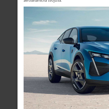
aerodinamična svojstva.