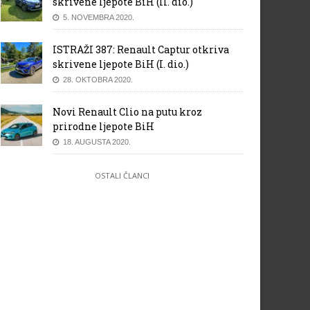
skrivene ljepote BiH (II. dio.)
5. NOVEMBRA 2020.
ISTRAŽI 387: Renault Captur otkriva
skrivene ljepote BiH (I. dio.)
28. OKTOBRA 2020.
Novi Renault Clio na putu kroz
prirodne ljepote BiH
18. AUGUSTA 2020.
OSTALI ČLANCI