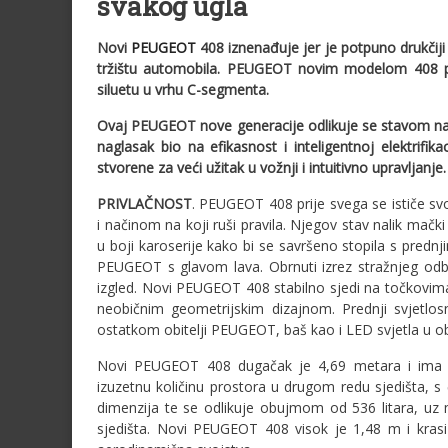
svakog ugla
Novi
PEUGEOT
408 iznenađuje jer je potpuno drukčiji o
tržištu automobila
.
PEUGEOT novim modelom 408 poka
siluetu u vrhu C-segmenta.
Ovaj PEUGEOT nove generacije odlikuje se stavom nali
naglasak bio na efikasnost i inteligentnoj elektrifi
stvorene za veći užitak u vožnji i intuitivno upravljanje
PRIVLAČNOST
. PEUGEOT 408 prije svega se ističe sv
i načinom na koji ruši pravila. Njegov stav nalik mački 
u boji karoserije kako bi se savršeno stopila s pred
PEUGEOT s glavom lava. Obrnuti izrez stražnjeg odb
izgled. Novi PEUGEOT 408 stabilno sjedi na točkovima
neobičnim geometrijskim dizajnom. Prednji svjetlo
ostatkom obitelji PEUGEOT, baš kao i LED svjetla u obli
Novi PEUGEOT 408 dugačak je 4,69 metara i ima 
izuzetnu količinu prostora u drugom redu sjedišta, s
dimenzija te se odlikuje obujmom od 536 litara, uz
sjedišta. Novi PEUGEOT 408 visok je 1,48 m i krasi 