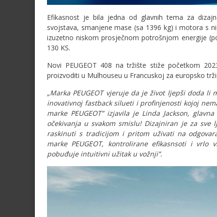
Efikasnost je bila jedna od glavnih tema za diza
svojstava, smanjene mase (sa 1396 kg) i motora s ni
izuzetno niskom prosječnom potrošnjom energije (podl
130 KS.
Novi PEUGEOT 408 na tržište stiže početkom 2023.
proizvoditi u Mulhouseu u Francuskoj za europsko tržiš
„Marka PEUGEOT vjeruje da je život ljepši doda li 
inovativnoj fastback silueti i profinjenosti kojoj nem
marke PEUGEOT” izjavila je Linda Jackson, glavn
očekivanja u svakom smislu! Dizajniran je za sve l
raskinuti s tradicijom i pritom uživati na odgovar
marke PEUGEOT, kontrolirane efikasnsoti i vrlo vi
pobuđuje intuitivni užitak u vožnji”.