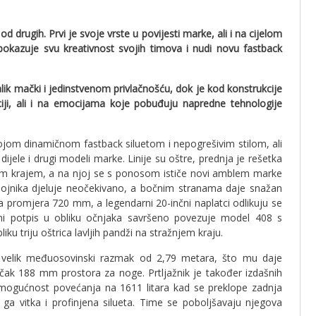
d drugih. Prvi je svoje vrste u povijesti marke, ali i na cijelom
zuje svu kreativnost svojih timova i nudi novu fastback
k mački i jedinstvenom privlačnošću, dok je kod konstrukcije
kaciji, ali i na emocijama koje pobuđuju napredne tehnologije
.
ojom dinamičnom fastback siluetom i nepogrešivim stilom, ali
dijele i drugi modeli marke. Linije su oštre, prednja je rešetka
njim krajem, a na njoj se s ponosom ističe novi amblem marke
ojnika djeluje neočekivano, a bočnim stranama daje snažan
 promjera 720 mm, a legendarni 20-inčni naplatci odlikuju se
sni potpis u obliku očnjaka savršeno povezuje model 408 s
ku triju oštrica lavljih pandži na stražnjem kraju.
velik međuosovinski razmak od 2,79 metara, što mu daje
 čak 188 mm prostora za noge. Prtljažnik je također izdašnih
 mogućnost povećanja na 1611 litara kad se preklope zadnja
ga vitka i profinjena silueta. Time se poboljšavaju njegova