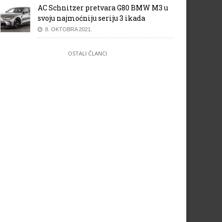
AC Schnitzer pretvara G80 BMW M3 u
svoju najmoćniju seriju 3 ikada
8. OKTOBRA 2021.
OSTALI ČLANCI