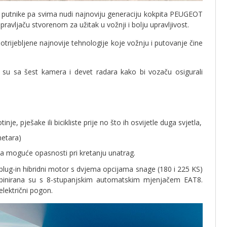
putnike pa svima nudi najnoviju generaciju kokpita PEUGEOT
vljaču stvorenom za užitak u vožnji i bolju upravljivost.
potrijebljene najnovije tehnologije koje vožnju i putovanje čine
su sa šest kamera i devet radara kako bi vozaču osigurali
je, pješake ili bicikliste prije no što ih osvijetle duga svjetla,
etara)
a moguće opasnosti pri kretanju unatrag.
ug-in hibridni motor s dvjema opcijama snage (180 i 225 KS)
mbinirana su s 8-stupanjskim automatskim mjenjačem EAT8.
električni pogon.