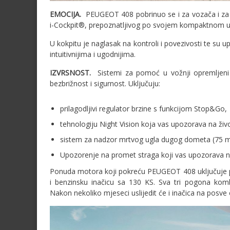
EMOCIJA.
PEUGEOT 408 pobrinuo se i za vozača i za 
i-Cockpit®, prepoznatljivog po svojem kompaktnom upra
U kokpitu je naglasak na kontroli i povezivosti te su u
intuitivnijima i ugodnijima.
IZVRSNOST.
Sistemi za pomoć u vožnji opremljeni 
bezbrižnost i sigurnost. Uključuju:
prilagodljivi regulator brzine s funkcijom Stop&Go,
tehnologiju Night Vision koja vas upozorava na životin
sistem za nadzor mrtvog ugla dugog dometa (75 m
Upozorenje na promet straga koji vas upozorava n
Ponuda motora koji pokreću PEUGEOT 408 uključuje pl
i benzinsku inačicu sa 130 KS. Sva tri pogona ko
Nakon nekoliko mjeseci uslijedit će i inačica na posve 