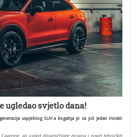
 ugledao svjetlo dana!
eneracija uspješnog SUV-a bogatija je za još jedan model:
 Cayenne, ali usljed dinamičnijeg dizajna i novih tehničkih