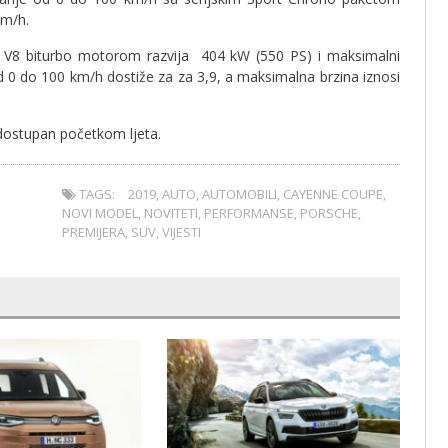
km/h.
 V8 biturbo motorom razvija 404 kW (550 PS) i maksimalni
do 100 km/h dostiže za za 3,9, a maksimalna brzina iznosi
dostupan početkom ljeta.
TAGS:
2019
,
AUTO
,
AUTOMOBILI
,
CAYENNE COUPE
,
NOVI MODEL
,
NOVITETI
,
PERFORMANSE
,
PORSCHE
,
PREMIJERA
,
SUV
,
VIJESTI