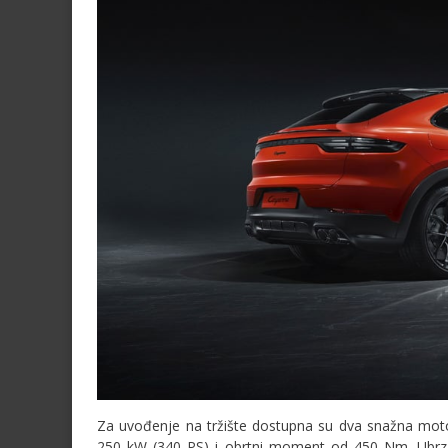
Za uvođenje na tržište dostupna su dva snažna moto
250 kW (340 PS) i obrtni moment od 450 Nm. Ubrz