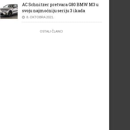
AC Schnitzer pretvara G80 BMW M3 u
svoju najmoćniju seriju 3 ikada
8. OKTOBRA 2021.
OSTALI ČLANCI