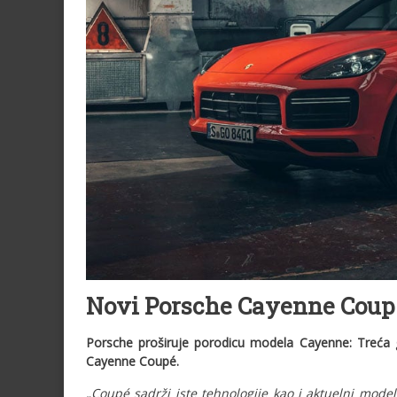
Novi Porsche Cayenne Coupe
Porsche proširuje porodicu modela Cayenne: Treća g
Cayenne Coupé.
„Coupé sadrži iste tehnologije kao i aktuelni model