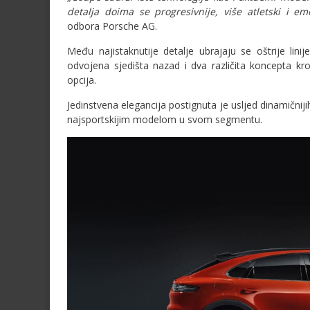
detalja doima se progresivnije, više atletski i emo
odbora Porsche AG.
Među najistaknutije detalje ubrajaju se oštrije lin
odvojena sjedišta nazad i dva različita koncepta kro
opcija.
Jedinstvena elegancija postignuta je usljed dinamičnijih
najsportskijim modelom u svom segmentu.