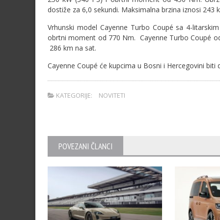
dostiže za 6,0 sekundi. Maksimalna brzina iznosi 243 
Vrhunski model Cayenne Turbo Coupé sa 4-litarskim
obrtni moment od 770 Nm. Cayenne Turbo Coupé od 0 
286 km na sat.
Cayenne Coupé će kupcima u Bosni i Hercegovini biti 
KATEGORIJE:
NOVITETI
POVEZANI ČLANCI