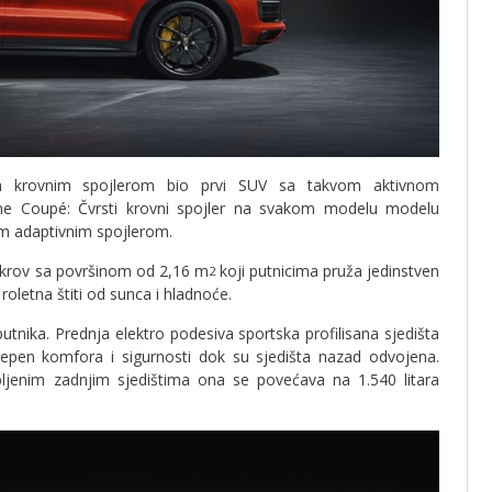
im krovnim spojlerom bio prvi SUV sa takvom aktivnom
e Coupé: Čvrsti krovni spojler na svakom modelu modelu
im adaptivnim spojlerom.
i krov sa površinom od 2,16 m
koji putnicima pruža jedinstven
2
roletna štiti od sunca i hladnoće.
tnika. Prednja elektro podesiva sportska profilisana sjedišta
tepen komfora i sigurnosti dok su sjedišta nazad odvojena.
opljenim zadnjim sjedištima ona se povećava na 1.540 litara