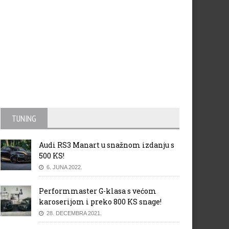
TUNING
Audi RS3 Manart u snažnom izdanju s
500 KS!
6. JUNA 2022.
Performmaster G-klasa s većom
karoserijom i preko 800 KS snage!
28. DECEMBRA 2021.