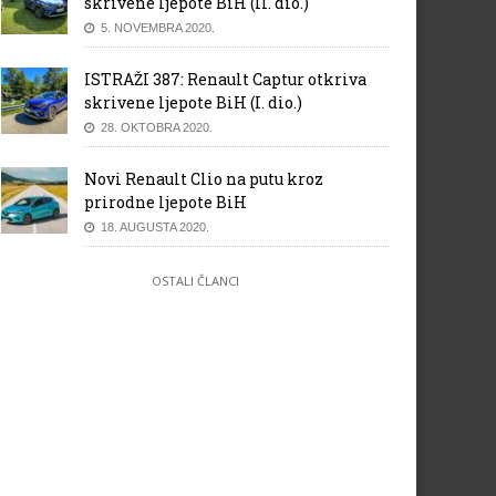
skrivene ljepote BiH (II. dio.)
5. NOVEMBRA 2020.
ISTRAŽI 387: Renault Captur otkriva
skrivene ljepote BiH (I. dio.)
28. OKTOBRA 2020.
Novi Renault Clio na putu kroz
prirodne ljepote BiH
18. AUGUSTA 2020.
OSTALI ČLANCI