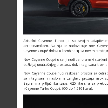
Aktuelni Cayenne Turbo je sa svojim adaptivn
aerodinamikom. Na nju se nadovezuje novi Cayenn
Cayenne Coupé dolazi u kombinaciji sa novim stražnj
Novi Cayenne Coupé u seriji nudi panoramski staklen
doživljaj unutrašnjeg prostora, dok integrisana krovna 
Novi Cayenne Coupé nudi raskošan prostor za četiri pu
sa integrisanim naslonima za glavu pružaju visok s
Zapremina prtljažnika iznosi 625 litara, a sa prekl
(Cayenne Turbo Coupé: 600 do 1.510 litara).