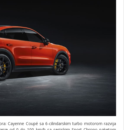
ra: Cayenne Coupé sa 6-cilindarskim turbo motorom razvija
anje od 0 do 100 km/h sa serijskim Sport Chrono paketom