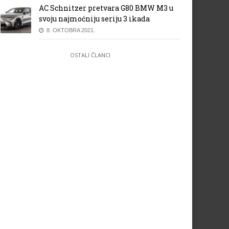
AC Schnitzer pretvara G80 BMW M3 u
svoju najmoćniju seriju 3 ikada
8. OKTOBRA 2021.
OSTALI ČLANCI
an Lusso Coupe
Novi Citroën C3 Aircross –
Idealan SUV za gradsku vožnju
za slobodno vrijeme