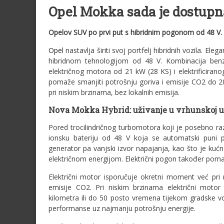
Opel Mokka sada je dostupna
Opelov SUV po prvi put s hibridnim pogonom od 48 V.
Opel
nastavlja širiti svoj portfelj hibridnih vozila.
hibridnom tehnologijom od 48 V. Kombinacija be
električnog motora od 21 kW (28 KS) i elektrificira
pomaže smanjiti potrošnju goriva i emisije CO2 do 
pri niskim brzinama, bez lokalnih emisija.
Nova Mokka Hybrid: uživanje u vrhunskoj uč
Pored trocilindričnog turbomotora koji je posebno raz
ionsku bateriju od 48 V koja se automatski puni pr
generator pa vanjski izvor napajanja, kao što je kućna
električnom energijom. Električni pogon također poma
Električni motor isporučuje okretni moment već pri
emisije CO2. Pri niskim brzinama električni moto
kilometra ili do 50 posto vremena tijekom gradske vo
performanse uz najmanju potrošnju energije.