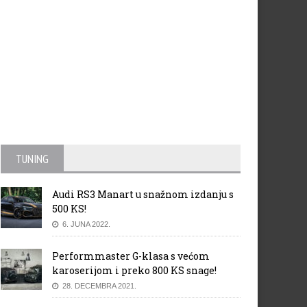
TUNING
Audi RS3 Manart u snažnom izdanju s
500 KS!
6. JUNA 2022.
Performmaster G-klasa s većom
karoserijom i preko 800 KS snage!
28. DECEMBRA 2021.