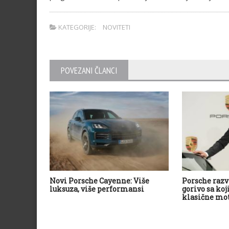
KATEGORIJE:
NOVITETI
POVEZANI ČLANCI
Novi Porsche Cayenne: Više
Porsche razv
luksuza, više performansi
gorivo sa koj
klasične mot