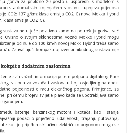
nju goriva za približno 20 posto u usporedbi s modelom s
urbo s automatskim mjenjačem s osam stupnjeva prijenosa
isije CO2: 137 g/km; klasa emisija CO2: E) nova Mokka Hybrid
; klasa emisija CO2: C).
 sustava ne utječe pozitivno samo na potrošnju goriva, već
je. Ovisno o svojim sklonostima, vozači Mokke Hybrid mogu
Za ubrzanje od nule do 100 km/h novoj Mokki Hybrid treba samo
m/h. Zahvaljujući kompaktnoj izvedbi hibridnog sustava nije
l kokpit s dodatnim zaslonima
enje svih važnih informacija putem potpuno digitalnog Pure
jskog zaslona za vozača i zaslona u boji osjetljivog na dodir.
datne pojedinosti o radu električnog pogona. Primjerice, za
rzine, pri čemu brojevi svijetle plavo kada se upotrebljava samo
m izgaranjem.
zmeđu baterije, benzinskog motora i kotača, kao i stanje
jvažniji podaci o prijeđenoj udaljenosti, trajanju putovanja,
rute koji je prijeđen isključivo električnim pogonom mogu se
la.