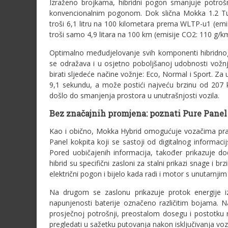
Izraženo brojkama, hibridni pogon smanjuje potroš
konvencionalnim pogonom. Dok slična Mokka 1.2 T
troši 6,1 litru na 100 kilometara prema WLTP-u1 (em
troši samo 4,9 litara na 100 km (emisije CO2: 110 g/km
Optimalno međudjelovanje svih komponenti hibridnog
se odražava i u osjetno poboljšanoj udobnosti vožn
birati sljedeće načine vožnje: Eco, Normal i Sport. 
9,1 sekundu, a može postići najveću brzinu od 207 k
došlo do smanjenja prostora u unutrašnjosti vozila.
Bez značajnih promjena: poznati Pure Pane
Kao i obično, Mokka Hybrid omogućuje vozačima prać
Panel kokpita koji se sastoji od digitalnog informaci
Pored uobičajenih informacija, također prikazuje do
hibrid su specifični zasloni za stalni prikazi snage i b
električni pogon i bijelo kada radi i motor s unutarnji
Na drugom se zaslonu prikazuje protok energije i
napunjenosti baterije označeno različitim bojama. Na
prosječnoj potrošnji, preostalom dosegu i postotku 
pregledati u sažetku putovanja nakon isključivanja vozi