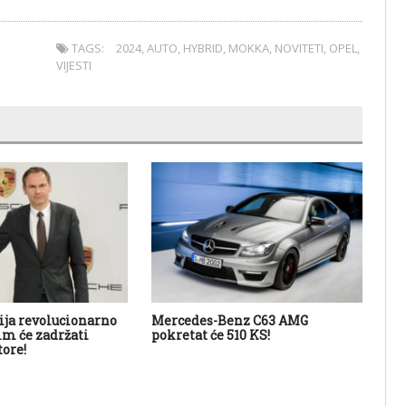
TAGS:
2024
,
AUTO
,
HYBRID
,
MOKKA
,
NOVITETI
,
OPEL
,
VIJESTI
ija revolucionarno
Mercedes-Benz C63 AMG
Gr
im će zadržati
pokretat će 510 KS!
ore!