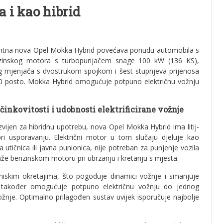
 i kao hibrid
 Elegantna nova Opel Mokka Hybrid povećava ponudu automobila s
nzinskog motora s turbopunjačem snage 100 kW (136 KS),
nog mjenjača s dvostrukom spojkom i šest stupnjeva prijenosa
20 posto. Mokka Hybrid omogućuje potpuno električnu vožnju
inkovitosti i udobnosti elektrificirane vožnje
vijen za hibridnu upotrebu, nova Opel Mokka Hybrid ima litij-
i usporavanju. Električni motor u tom slučaju djeluje kao
 utičnica ili javna punionica, nije potreban za punjenje vozila
že benzinskom motoru pri ubrzanju i kretanju s mjesta.
 niskim okretajima, što pogoduje dinamici vožnje i smanjuje
r također omogućuje potpuno električnu vožnju do jednog
žnje. Optimalno prilagođen sustav uvijek isporučuje najbolje