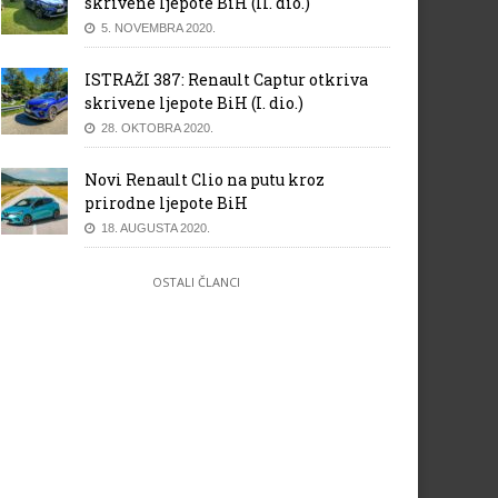
skrivene ljepote BiH (II. dio.)
5. NOVEMBRA 2020.
ISTRAŽI 387: Renault Captur otkriva
skrivene ljepote BiH (I. dio.)
28. OKTOBRA 2020.
Novi Renault Clio na putu kroz
prirodne ljepote BiH
18. AUGUSTA 2020.
OSTALI ČLANCI