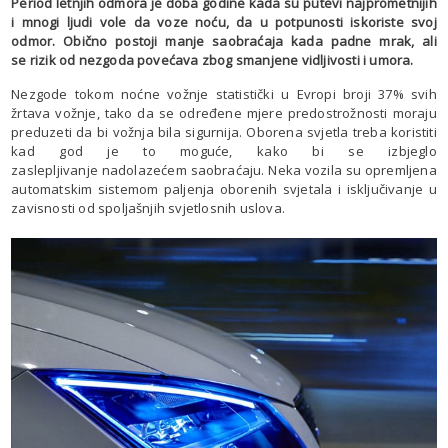
Period letnjih odmora je doba godine kada su putevi najprometnijih
i mnogi ljudi vole da voze noću, da u potpunosti iskoriste svoj
odmor. Obično postoji manje saobraćaja kada padne mrak, ali
se rizik od nezgoda povećava zbog smanjene vidljivosti i umora.
Nezgode tokom noćne vožnje statistički u Evropi broji 37% svih
žrtava vožnje, tako da se određene mjere predostrožnosti moraju
preduzeti da bi vožnja bila sigurnija. Oborena svjetla treba koristiti
kad god je to moguće, kako bi se izbjeglo
zaslepljivanje nadolazećem saobraćaju. Neka vozila su opremljena
automatskim sistemom paljenja oborenih svjetala i isključivanje u
zavisnosti od spoljašnjih svjetlosnih uslova.