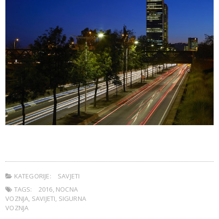
KATEGORIJE:
SAVJETI
TAGS:
2016
,
NOCNA
VOZNJA
,
SAVIJETI
,
SIGURNA
VOZNJA