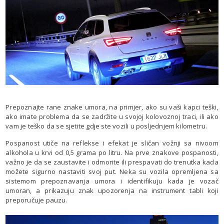
Prepoznajte rane znake umora, na primjer, ako su vaši kapci teški,
ako imate problema da se zadržite u svojoj kolovoznoj traci, ili ako
vam je teško da se sjetite gdje ste vozili u posljednjem kilometru.
Pospanost utiče na reflekse i efekat je sličan vožnji sa nivoom
alkohola u krvi od 0,5 grama po litru. Na prve znakove pospanosti,
važno je da se zaustavite i odmorite ili prespavati do trenutka kada
možete sigurno nastaviti svoj put. Neka su vozila opremljena sa
sistemom prepoznavanja umora i identifikuju kada je vozač
umoran, a prikazuju znak upozorenja na instrument tabli koji
preporučuje pauzu.