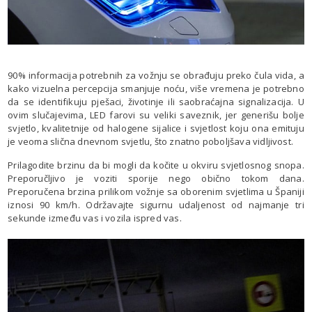
90% informacija potrebnih za vožnju se obrađuju preko čula vida, a
kako vizuelna percepcija smanjuje noću, više vremena je potrebno
da se identifikuju pješaci, životinje ili saobraćajna signalizacija. U
ovim slučajevima, LED farovi su veliki saveznik, jer generišu bolje
svjetlo, kvalitetnije od halogene sijalice i svjetlost koju ona emituju
je veoma slična dnevnom svjetlu, što znatno poboljšava vidljivost.
Prilagodite brzinu da bi mogli da kočite u okviru svjetlosnog snopa.
Preporučljivo je voziti sporije nego obično tokom dana.
Preporučena brzina prilikom vožnje sa oborenim svjetlima u Španiji
iznosi 90 km/h. Održavajte sigurnu udaljenost od najmanje tri
sekunde između vas i vozila ispred vas.