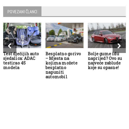
POVEZANI ČLANCI
Test dječijih auto
Besplatno gorivo
Bolje gume idu
sjedalica: ADAC
– Mjesta na
naprijed? Ovo su
testirao 45
kojima možete
najveće zablude
modela
besplatno
koje su opasne!
napuniti
automobil