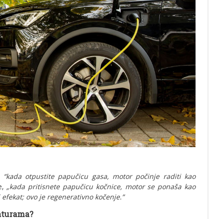
,
“kada otpustite papučicu gasa, motor počinje raditi kao
e,
„kada pritisnete papučicu kočnice, motor se ponaša kao
i efekat; ovo je regenerativno kočenje.”
aturama?