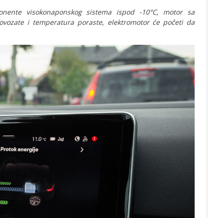
nente visokonaponskog sistema ispod -10°C, motor sa
ovozate i temperatura poraste, elektromotor će početi da