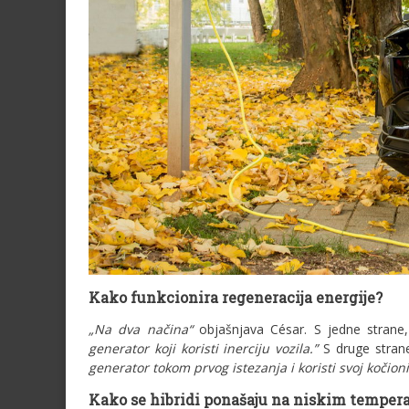
Kako funkcionira regeneracija energije?
„Na dva načina“
objašnjava César. S jedne strane
generator koji koristi inerciju vozila.”
S druge stran
generator tokom prvog istezanja i koristi svoj kočion
Kako se hibridi ponašaju na niskim temper