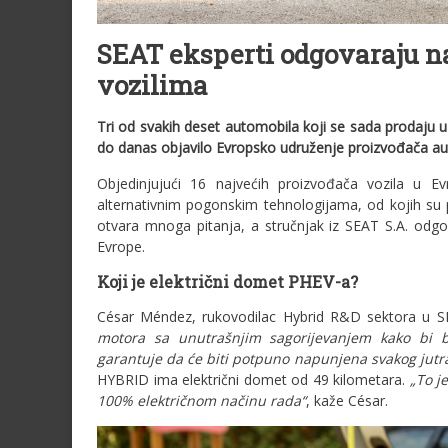
SEAT eksperti odgovaraju na
vozilima
Tri od svakih deset automobila koji se sada prodaju u 
do danas objavilo Evropsko udruženje proizvođača au
Objedinjujući 16 najvećih proizvođača vozila u Ev
alternativnim pogonskim tehnologijama, od kojih su pl
otvara mnoga pitanja, a stručnjak iz SEAT S.A. odg
Evrope.
Koji je električni domet PHEV-a?
César Méndez, rukovodilac Hybrid R&D sektora u SE
motora sa unutrašnjim sagorijevanjem kako bi ba
garantuje da će biti potpuno napunjena svakog jutr
HYBRID ima električni domet od 49 kilometara.
„To j
100% električnom načinu rada“
, kaže César.