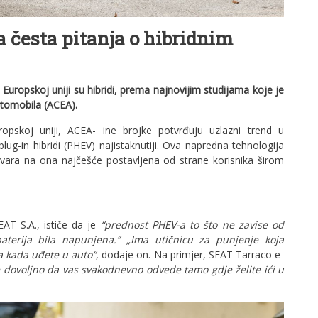
 česta pitanja o hibridnim
Europskoj uniji su hibridi, prema najnovijim studijama koje je
tomobila (ACEA).
ropskoj uniji, ACEA- ine brojke potvrđuju uzlazni trend u
ug-in hibridi (PHEV) najistaknutiji. Ova napredna tehnologija
ovara na ona najčešće postavljena od strane korisnika širom
AT S.A., ističe da je
“prednost PHEV-a to što ne zavise od
terija bila napunjena.” „Ima utičnicu za punjenje koja
a kada uđete u auto“
, dodaje on. Na primjer, SEAT Tarraco e-
e dovoljno da vas svakodnevno odvede tamo gdje želite ići u