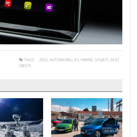
TAGS:
2022
,
AUTOMOBILI
,
EV
,
HIBRID
,
SAVJETI
,
SEAT
,
VIJESTI