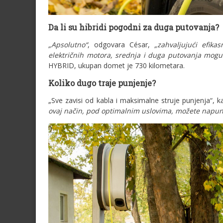
Da li su hibridi pogodni za duga putovanja?
„Apsolutno“
, odgovara César,
„zahvaljujući efik
električnih motora, srednja i duga putovanja mogu
HYBRID, ukupan domet je 730 kilometara.
Koliko dugo traje punjenje?
„Sve zavisi od kabla i maksimalne struje punjenja“, 
ovaj način, pod optimalnim uslovima, možete napunit