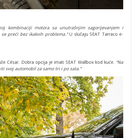
asnoj kombinaciji motora sa unutrašnjim sagorijevanjem i
 se preći bez ikakvih problema.“
U slučaju SEAT Tarraco e-
kaže César. Dobra opcija je imati SEAT Wallbox kod kuće.
“Na
i svoj automobil za samo tri i po sata.”