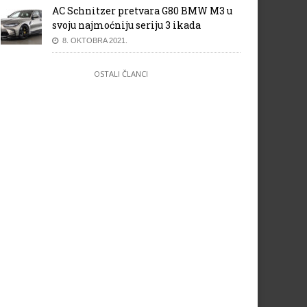
AC Schnitzer pretvara G80 BMW M3 u
svoju najmoćniju seriju 3 ikada
8. OKTOBRA 2021.
OSTALI ČLANCI