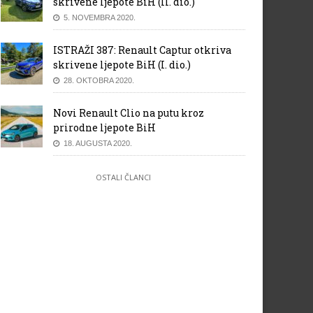
skrivene ljepote BiH (II. dio.)
5. NOVEMBRA 2020.
ISTRAŽI 387: Renault Captur otkriva
skrivene ljepote BiH (I. dio.)
28. OKTOBRA 2020.
Novi Renault Clio na putu kroz
prirodne ljepote BiH
18. AUGUSTA 2020.
OSTALI ČLANCI