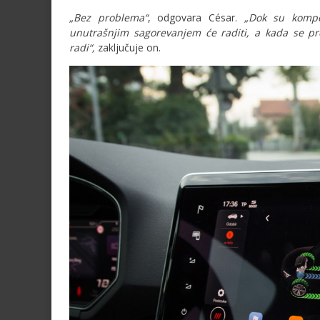
„Bez problema“
, odgovara César.
„Dok su kompo
unutrašnjim sagorevanjem će raditi, a kada se pr
radi“,
zaključuje on.