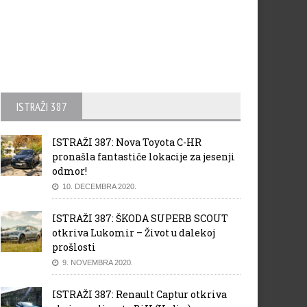
ISTRAŽI 387
ISTRAŽI 387: Nova Toyota C-HR
pronašla fantastiče lokacije za jesenji
odmor!
10. DECEMBRA 2020.
ISTRAŽI 387: ŠKODA SUPERB SCOUT
otkriva Lukomir – Život u dalekoj
prošlosti
9. NOVEMBRA 2020.
ISTRAŽI 387: Renault Captur otkriva