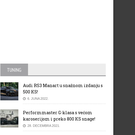
TUNING
Audi RS3 Manart u snažnom izdanju s
500 KS!
6. JUNA 2022.
Performmaster G-klasa s većom
karoserijom i preko 800 KS snage!
28. DECEMBRA 2021.