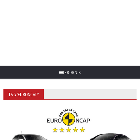
IZBORNIK
TAG "EURONCAP"