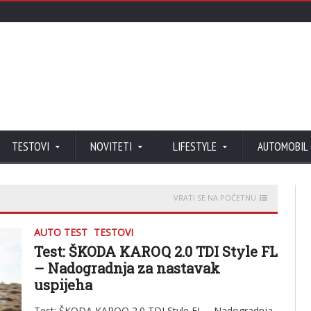
TESTOVI
NOVITETI
LIFESTYLE
AUTOMOBIL
VRATI SE NA POČETNU
AUTO TEST
TESTOVI
Test: ŠKODA KAROQ 2.0 TDI Style FL
–
Nadogradnja za nastavak
uspijeha
Test: ŠKODA KAROQ 2.0 TDI Style FL – Nadogradnja