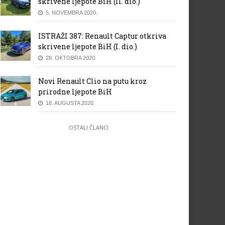
skrivene ljepote BiH (II. dio.)
5. NOVEMBRA 2020.
ISTRAŽI 387: Renault Captur otkriva
skrivene ljepote BiH (I. dio.)
28. OKTOBRA 2020.
Novi Renault Clio na putu kroz
prirodne ljepote BiH
18. AUGUSTA 2020.
OSTALI ČLANCI