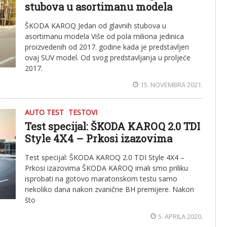
stubova u asortimanu modela
ŠKODA KAROQ Jedan od glavnih stubova u
asortimanu modela Više od pola miliona jedinica
proizvedenih od 2017. godine kada je predstavljen
ovaj SUV model. Od svog predstavljanja u proljeće
2017.
15. NOVEMBRA 2021.
AUTO TEST
TESTOVI
Test specijal: ŠKODA KAROQ 2.0 TDI
Style 4X4 – Prkosi izazovima
Test specijal: ŠKODA KAROQ 2.0 TDI Style 4X4 –
Prkosi izazovima ŠKODA KAROQ imali smo priliku
isprobati na gotovo maratonskom testu samo
nekoliko dana nakon zvanične BH premijere. Nakon
što
5. APRILA 2020.