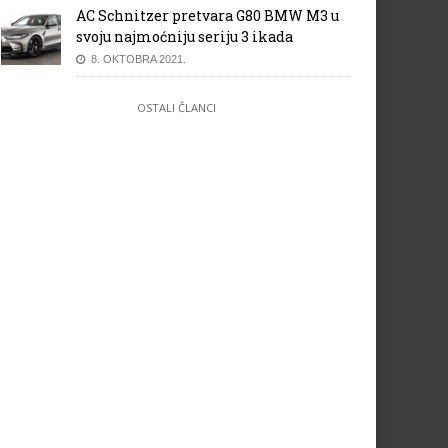
AC Schnitzer pretvara G80 BMW M3 u
svoju najmoćniju seriju 3 ikada
8. OKTOBRA 2021.
OSTALI ČLANCI