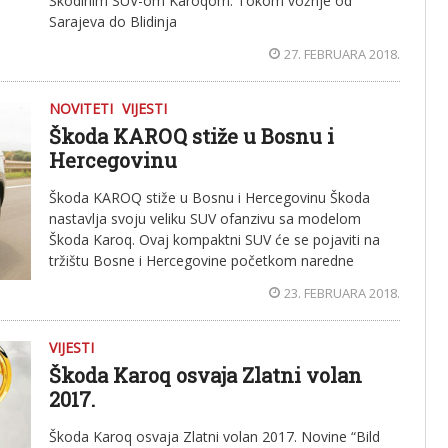
Škodinim SUV-om Karoqom. Tokom vožnje od
Sarajeva do Blidinja
27. FEBRUARA 2018.
NOVITETI
VIJESTI
Škoda KAROQ stiže u Bosnu i
Hercegovinu
Škoda KAROQ stiže u Bosnu i Hercegovinu Škoda
nastavlja svoju veliku SUV ofanzivu sa modelom
Škoda Karoq. Ovaj kompaktni SUV će se pojaviti na
tržištu Bosne i Hercegovine početkom naredne
23. FEBRUARA 2018.
VIJESTI
Škoda Karoq osvaja Zlatni volan
2017.
Škoda Karoq osvaja Zlatni volan 2017. Novine “Bild