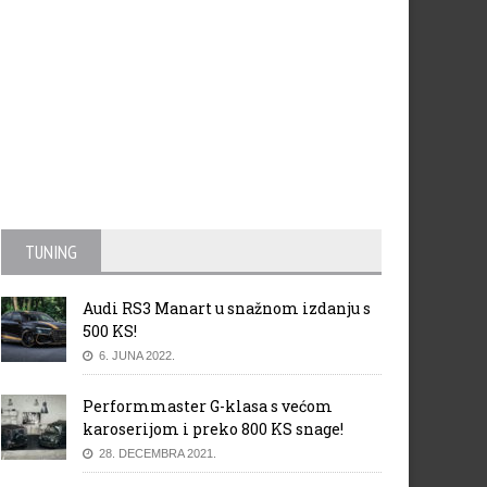
TUNING
Audi RS3 Manart u snažnom izdanju s
500 KS!
6. JUNA 2022.
Performmaster G-klasa s većom
karoserijom i preko 800 KS snage!
28. DECEMBRA 2021.