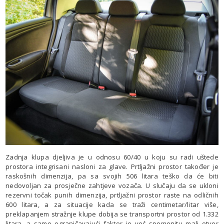
Zadnja klupa djeljiva je u odnosu 60/40 u koju su radi uštede
prostora integrisani nasloni za glave. Prtljažni prostor također je
raskošnih dimenzija, pa sa svojih 506 litara teško da će biti
nedovoljan za prosječne zahtjeve vozača. U slučaju da se ukloni
rezervni točak punih dimenzija, prtljažni prostor raste na odličnih
600 litara, a za situacije kada se traži centimetar/litar više,
preklapanjem stražnje klupe dobija se transportni prostor od 1.332
litara, a samo ograničavajući faktor je već spomenitu mali otvor