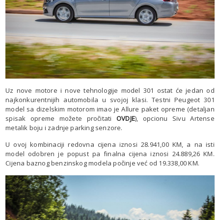
Uz nove motore i nove tehnologije model 301 ostat će jedan od
najkonkurentnijih automobila u svojoj klasi. Testni Peugeot 301
model sa dizelskim motorom imao je Allure paket opreme (detaljan
spisak opreme možete pročitati
OVDJE
), opcionu Sivu Artense
metalik boju i zadnje parking senzore.
U ovoj kombinaciji redovna cijena iznosi 28.941,00 KM, a na isti
model odobren je popust pa finalna cijena iznosi 24.889,26 KM.
Cijena baznog benzinskog modela počinje već od 19.338,00 KM.