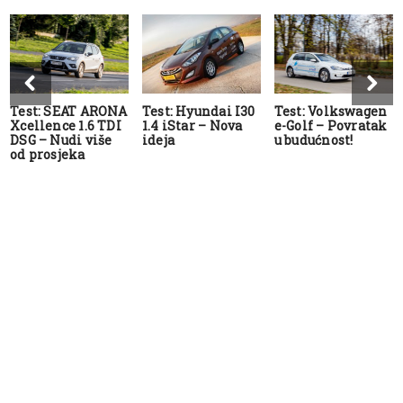
Test: SEAT ARONA
Test: Hyundai I30
Test: Volkswagen
Xcellence 1.6 TDI
1.4 iStar – Nova
e-Golf – Povratak
DSG – Nudi više
ideja
u budućnost!
od prosjeka