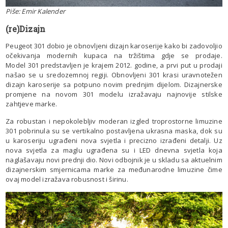
Piše: Emir Kalender
(re)Dizajn
Peugeot 301 dobio je obnovljeni dizajn karoserije kako bi zadovoljio
očekivanja modernih kupaca na tržištima gdje se prodaje.
Model 301 predstavljen je krajem 2012. godine, a prvi put u prodaji
našao se u sredozemnoj regiji. Obnovljeni 301 krasi uravnotežen
dizajn karoserije sa potpuno novim prednjim dijelom. Dizajnerske
promjene na novom 301 modelu izražavaju najnovije stilske
zahtjeve marke.
Za robustan i nepokolebljiv moderan izgled troprostorne limuzine
301 pobrinula su se vertikalno postavljena ukrasna maska, dok su
u karoseriju ugrađeni nova svjetla i precizno izrađeni detalji. Uz
nova svjetla za maglu ugrađena su i LED dnevna svjetla koja
naglašavaju novi prednji dio. Novi odbojnik je u skladu sa aktuelnim
dizajnerskim smjernicama marke za međunarodne limuzine čime
ovaj model izražava robusnost i širinu.