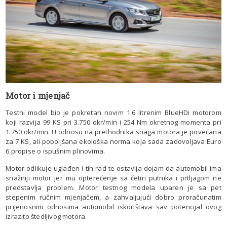
Motor i mjenjač
Testni model bio je pokretan novim 1.6 litrenim BlueHDi motorom
koji razvija 99 KS pri 3.750 okr/min i 254 Nm okretnog momenta pri
1.750 okr/min. U odnosu na prethodnika snaga motora je povećana
za 7 KS, ali poboljšana ekološka norma koja sada zadovoljava Euro
6 propise o ispušnim plinovima.
Motor odlikuje uglađen i tih rad te ostavlja dojam da automobil ima
snažniji motor jer mu opterećenje sa četiri putnika i prtljagom ne
predstavlja problem. Motor testnog modela uparen je sa pet
stepenim ručnim mjenjačem, a zahvaljujući dobro proračunatim
prijenosnim odnosima automobil iskorištava sav potencijal ovog
izrazito štedljivog motora.