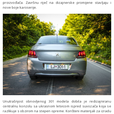
proizvođača. Završnu riječ na dizajnerske promijene stavljaju i
nove boje karoserije.
Unutrašnjost obnovljenog 301 modela dobila je redizajniranu
centralnu konzolu sa ukrasnom letvicom ispred suvozača koja se
razlikuje s obzirom na stepen opreme. Korišteni materijali za izradu