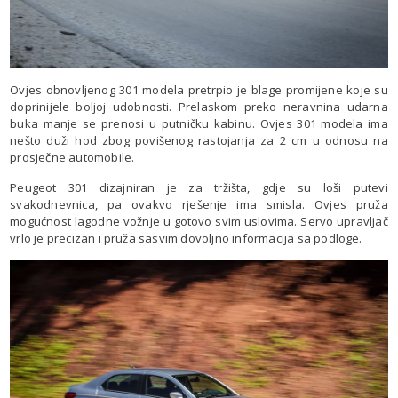
Ovjes obnovljenog 301 modela pretrpio je blage promijene koje su
doprinijele boljoj udobnosti. Prelaskom preko neravnina udarna
buka manje se prenosi u putničku kabinu. Ovjes 301 modela ima
nešto duži hod zbog povišenog rastojanja za 2 cm u odnosu na
prosječne automobile.
Peugeot 301 dizajniran je za tržišta, gdje su loši putevi
svakodnevnica, pa ovakvo rješenje ima smisla. Ovjes pruža
mogućnost lagodne vožnje u gotovo svim uslovima. Servo upravljač
vrlo je precizan i pruža sasvim dovoljno informacija sa podloge.