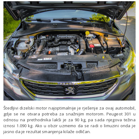
Štedljivi dizelski motor najoptimalnije je rješenje za ovaj automobil,
gdje se ne otvara potreba za snažnijim motorom. Peugeot 301 u
odnosu na prethodnika lakši je za 90 kg, pa sada njegova težina
iznosi 1.090 kg. Ako u obzir uzmemo da se radi o limuzini onda je
jasno da je rezultat smanjenja kilaže odličan.