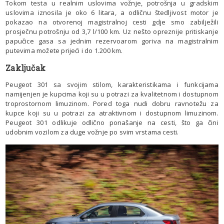
Tokom testa u realnim uslovima vožnje, potrošnja u gradskim
uslovima iznosila je oko 6 litara, a odličnu štedljivost motor je
pokazao na otvorenoj magistralnoj cesti gdje smo zabilježili
prosječnu potrošnju od 3,7 l/100 km. Uz nešto opreznije pritiskanje
papučice gasa sa jednim rezervoarom goriva na magistralnim
putevima možete prijeći i do 1.200 km.
Zaključak
Peugeot 301 sa svojim stilom, karakteristikama i funkcijama
namijenjen je kupcima koji su u potrazi za kvalitetnom i dostupnom
troprostornom limuzinom. Pored toga nudi dobru ravnotežu za
kupce koji su u potrazi za atraktivnom i dostupnom limuzinom.
Peugeot 301 odlikuje odlično ponašanje na cesti, što ga čini
udobnim vozilom za duge vožnje po svim vrstama cesti.