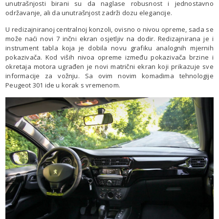
unutrašnjosti birani su da naglase robusnost i jednostavno
održavanje, ali da unutrašnjost zadrži dozu elegancije.
U redizajniranoj centralnoj konzoli, ovisno o nivou opreme, sada se
može naći novi 7 inčni ekran osjetljiv na dodir. Redizajnirana je i
instrument tabla koja je dobila novu grafiku analognih mjernih
pokazivača. Kod viših nivoa opreme između pokazivača brzine i
okretaja motora ugrađen je novi matrični ekran koji prikazuje sve
informacije za vožnju. Sa ovim novim komadima tehnologije
Peugeot 301 ide u korak s vremenom.