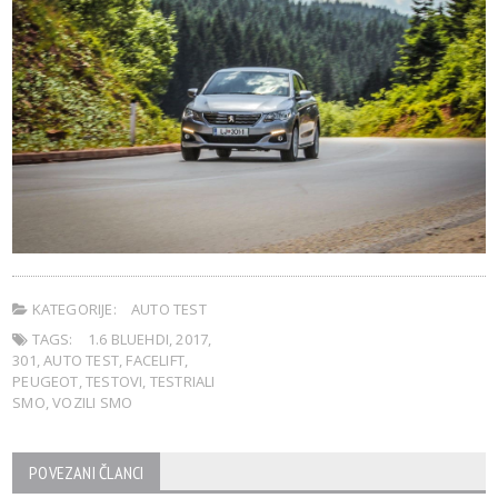
KATEGORIJE:
AUTO TEST
TAGS:
1.6 BLUEHDI
,
2017
,
301
,
AUTO TEST
,
FACELIFT
,
PEUGEOT
,
TESTOVI
,
TESTRIALI
SMO
,
VOZILI SMO
POVEZANI ČLANCI