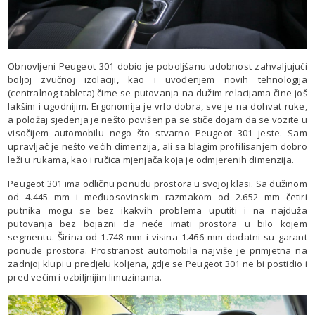
Obnovljeni Peugeot 301 dobio je poboljšanu udobnost zahvaljujući
boljoj zvučnoj izolaciji, kao i uvođenjem novih tehnologija
(centralnog tableta) čime se putovanja na dužim relacijama čine još
lakšim i ugodnijim. Ergonomija je vrlo dobra, sve je na dohvat ruke,
a položaj sjedenja je nešto povišen pa se stiče dojam da se vozite u
visočijem automobilu nego što stvarno Peugeot 301 jeste. Sam
upravljač je nešto većih dimenzija, ali sa blagim profilisanjem dobro
leži u rukama, kao i ručica mjenjača koja je odmjerenih dimenzija.
Peugeot 301 ima odličnu ponudu prostora u svojoj klasi. Sa dužinom
od 4.445 mm i međuosovinskim razmakom od 2.652 mm četiri
putnika mogu se bez ikakvih problema uputiti i na najduža
putovanja bez bojazni da neće imati prostora u bilo kojem
segmentu. Širina od 1.748 mm i visina 1.466 mm dodatni su garant
ponude prostora. Prostranost automobila najviše je primjetna na
zadnjoj klupi u predjelu koljena, gdje se Peugeot 301 ne bi postidio i
pred većim i ozbiljnijim limuzinama.