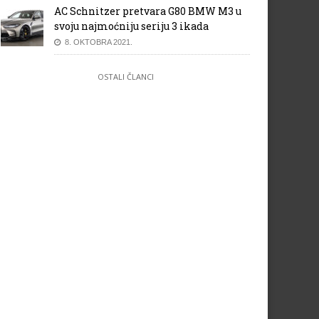
AC Schnitzer pretvara G80 BMW M3 u
svoju najmoćniju seriju 3 ikada
8. OKTOBRA 2021.
e se vraća kao dinamičan,
CUPRA je i službeno stigla u
ektrificiran podbrand Opela
Bosnu i Hercegovinu
OSTALI ČLANCI