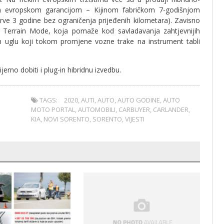
om evropskom garancijom – Kijinom fabričkom 7-godišnjom
prve 3 godine bez ograničenja prijeđenih kilometara). Zavisno
 Terrain Mode, koja pomaže kod savladavanja zahtjevnijih
 uglu koji tokom promjene vozne trake na instrument tabli
rno dobiti i plug-in hibridnu izvedbu.
TAGS:
2020
,
AUTI
,
AUTO
,
AUTO GODINE
,
AUTO
MOTO PORTAL
,
AUTOMOBILI
,
CARBUYER
,
CARLANDER
,
KIA
,
NOVI SORENTO
,
SORENTO
,
VIJESTI