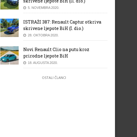
skrivene ljepote BiH (II. dio.)
5. NOVEMBRA 2020.
ISTRAŽI 387: Renault Captur otkriva
skrivene ljepote BiH (I. dio.)
28. OKTOBRA 2020.
Novi Renault Clio na putu kroz
prirodne ljepote BiH
18. AUGUSTA 2020.
OSTALI ČLANCI