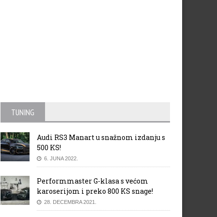
TUNING
Audi RS3 Manart u snažnom izdanju s
500 KS!
6. JUNA 2022.
Performmaster G-klasa s većom
karoserijom i preko 800 KS snage!
28. DECEMBRA 2021.