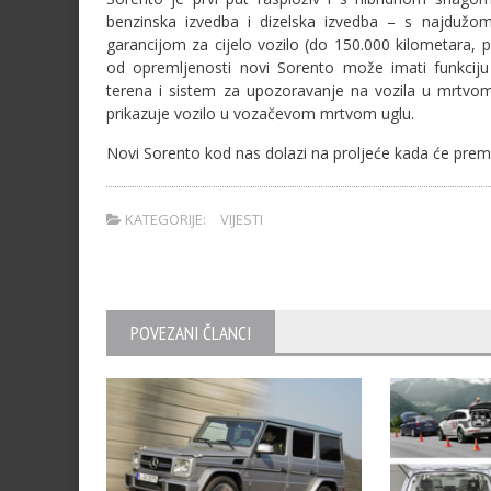
benzinska izvedba i dizelska izvedba – s najduž
garancijom za cijelo vozilo (do 150.000 kilometara, 
od opremljenosti novi Sorento može imati funkciju
terena i sistem za upozoravanje na vozila u mrtvom
prikazuje vozilo u vozačevom mrtvom uglu.
Novi Sorento kod nas dolazi na proljeće kada će premije
KATEGORIJE:
VIJESTI
POVEZANI ČLANCI