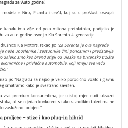
 nagradu za ‘Auto godine’.
u modela e-Niro, Picanto i cee’d, koji su u prošlosti osvajali
 kanalu ima više od pola miliona pretplatnika, podijelio je
u za auto godine osvojio Kia Sorento 4. generacije.
podružnice Kia Motors, rekao je:
“Za Sorenta je ova nagrada
ja naše uposlenike i zastupnike čini ponosnim i predstavlja
 daleko smo kao brend stigli od ulaska na britansko tržište
, ekonimične i privlačne automobile, koji imaju sve veću
io.”
irao je: “Nagradu za najbolje veliko porodično vozilo i glavnu
jeg smatramo kako je svestrano savršen.
za vrat premium konkurentima, jer u istoj mjeri nudi luksuzni
estoka, ali se nijedan konkurent s tako raznolikim talentima ne
rlo zasluženoj pobjedi.”
 proljeće – stiže i kao plug-in hibrid
. Na nekim evropskim tržištima već su u prodaji hibridno-