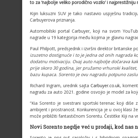
to za ‘najbolje veliko porodično vozilo’ i najprestižniju
Kijin luksuzni SUV je tako nastavio uspješnu tradicij
Carbuyerova priznanja.
Automobilski portal Carbuyer, koji na svom YouTube
nagrade u 19 kategorija među kojima je glavnu nagrad
Paul Philpott, predsjednik i izvršni direktor britanske 
izuzetno dostignuće i to je jedna od onih nagrada ko
dodatnu motivaciju. Ovaj auto najbolje dočarava kako
prije skoro 30 godina, jer pružamo vrhunski kvalitet
bazu kupaca. Sorento je ovu nagradu potpuno zasluž
Richard Ingram, urednik sajta
Carbuyer.co.uk
, koment
nagradu za auto 2021. godine osvojio je model za ko
“Kia Sorento je svestrani sportski terenac koji diše 
ambijent i prostranost. Konkurencija je u ovoj klasi ž
može približiti fantastičnom Sorentu. Čestitke Kiji na v
Novi Sorento negdje već u prodaji, kod nas na
Sorento je prvi put rasploživ i s hibridnom snagom