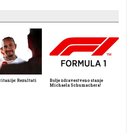
itanije: Rezultati
Bolje zdravestveno stanje
Ho
Michaela Schumachera!
pr