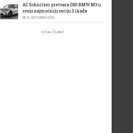
AC Schnitzer pretvara G80 BMW M3 u
svoju najmoćniju seriju 3 ikada
8. OKTOBRA 2021.
OSTALI ČLANCI