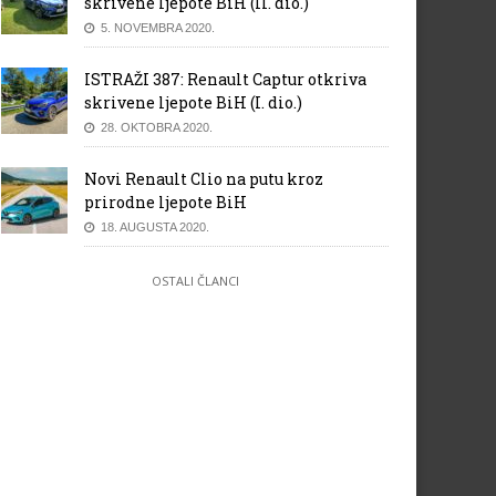
skrivene ljepote BiH (II. dio.)
5. NOVEMBRA 2020.
ISTRAŽI 387: Renault Captur otkriva
skrivene ljepote BiH (I. dio.)
28. OKTOBRA 2020.
Novi Renault Clio na putu kroz
prirodne ljepote BiH
18. AUGUSTA 2020.
OSTALI ČLANCI