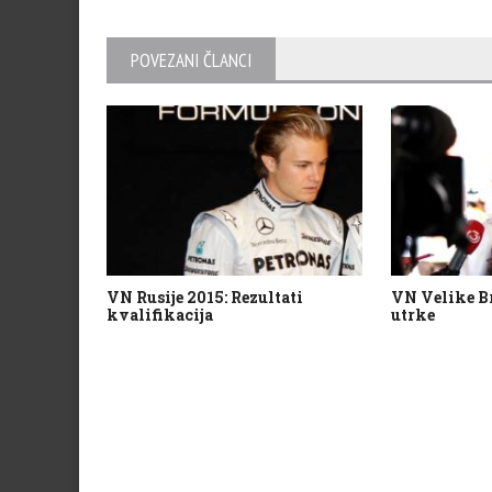
POVEZANI ČLANCI
VN Rusije 2015: Rezultati
VN Velike Br
kvalifikacija
utrke