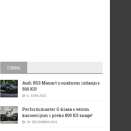
TUNING
nda za SPA Francorchamps
Stoffel Vandoorne dobio kaz
Audi RS3 Manart u snažnom izdanju s
iprema nadogradnju motora
za VN Monaka
500 KS!
6. JUNA 2022.
Performmaster G-klasa s većom
karoserijom i preko 800 KS snage!
28. DECEMBRA 2021.