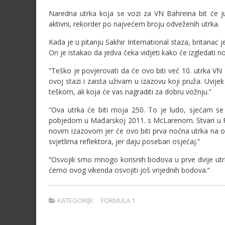
Naredna utrka koja se vozi za VN Bahreina bit će ju
aktivni, rekorder po najvećem broju odveženih utrka.
Kada je u pitanju Sakhir International staza, britanac 
On je istakao da jedva čeka vidjeti kako će izgledati n
“Teško je povjerovati da će ovo biti već 10. utrka V
ovoj stazi i zaista uživam u izazovu koji pruža. Uvije
teškom, ali koja će vas nagraditi za dobru vožnju.”
“Ova utrka će biti moja 250. To je ludo, sjećam se
pobjedom u Mađarskoj 2011. s McLarenom. Stvari u Fo
novim izazovom jer će ovo biti prva noćna utrka na ov
svjetlima reflektora, jer daju poseban osjećaj.”
“Osvojili smo mnogo korisnih bodova u prve dvije utrke
ćemo ovog vikenda osvojiti još vrijednih bodova.”
KATEGORIJE:
FORMULA 1