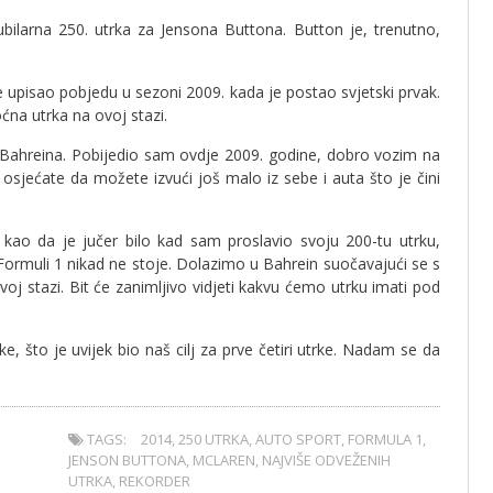
bilarna 250. utrka za Jensona Buttona. Button je, trenutno,
je upisao pobjedu u sezoni 2009. kada je postao svjetski prvak.
oćna utrka na ovoj stazi.
N Bahreina. Pobijedio sam ovdje 2009. godine, dobro vozim na
k osjećate da možete izvući još malo iz sebe i auta što je čini
 kao da je jučer bilo kad sam proslavio svoju 200-tu utrku,
rmuli 1 nikad ne stoje. Dolazimo u Bahrein suočavajući se s
oj stazi. Bit će zanimljivo vidjeti kakvu ćemo utrku imati pod
, što je uvijek bio naš cilj za prve četiri utrke. Nadam se da
TAGS:
2014
,
250 UTRKA
,
AUTO SPORT
,
FORMULA 1
,
JENSON BUTTONA
,
MCLAREN
,
NAJVIŠE ODVEŽENIH
UTRKA
,
REKORDER