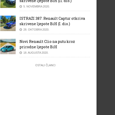
skrivene ljepote BiH (II. dio.)
5. NOVEMBRA 2020.
ISTRAŽI 387: Renault Captur otkriva
skrivene ljepote BiH (I. dio.)
28. OKTOBRA 2020.
Novi Renault Clio na putu kroz
prirodne ljepote BiH
18. AUGUSTA 2020.
OSTALI ČLANCI