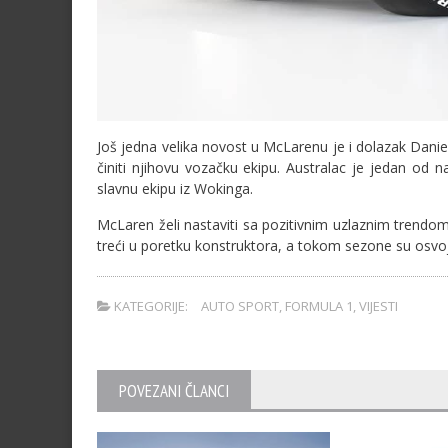
Još jedna velika novost u McLarenu je i dolazak Dani
činiti njihovu vozačku ekipu. Australac je jedan od n
slavnu ekipu iz Wokinga.
McLaren želi nastaviti sa pozitivnim uzlaznim trendom 
treći u poretku konstruktora, a tokom sezone su osvoji
KATEGORIJE:
AUTO SPORT
,
FORMULA 1
,
VIJESTI
POVEZANI ČLANCI