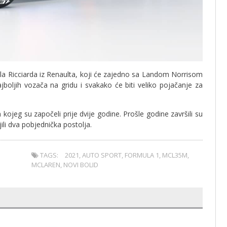
ela Ricciarda iz Renaulta, koji će zajedno sa Landom Norrisom
ajboljih vozača na gridu i svakako će biti veliko pojačanje za
kojeg su započeli prije dvije godine. Prošle godine završili su
li dva pobjednička postolja.
TAGS:
2021
,
AUTO SPORT
,
FORMULA 1
,
MCL35M
,
MCLAREN
,
NOVI BOLID