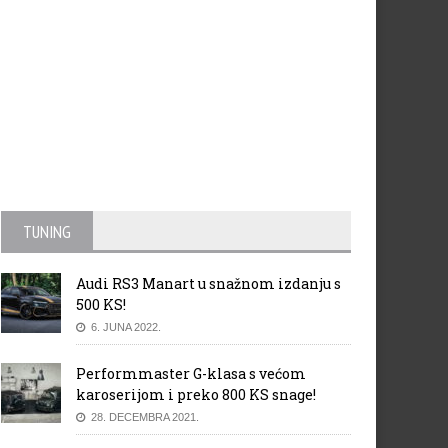
TUNING
Audi RS3 Manart u snažnom izdanju s
500 KS!
6. JUNA 2022.
Performmaster G-klasa s većom
karoserijom i preko 800 KS snage!
28. DECEMBRA 2021.