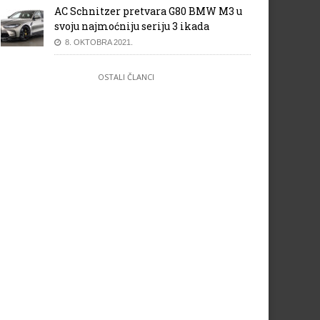
AC Schnitzer pretvara G80 BMW M3 u
svoju najmoćniju seriju 3 ikada
8. OKTOBRA 2021.
OSTALI ČLANCI
t zvjezdica za Škodu Rapid
Nasljednik BMW Z4 modela
pokretat će šestocilindarski
motor