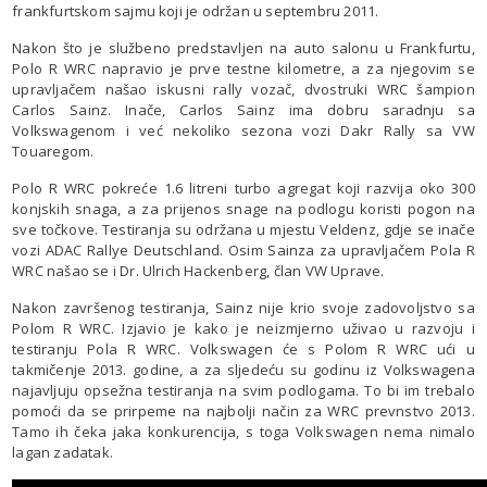
frankfurtskom sajmu koji je održan u septembru 2011.
Nakon što je službeno predstavljen na auto salonu u Frankfurtu,
Polo R WRC napravio je prve testne kilometre, a za njegovim se
upravljačem našao iskusni rally vozač, dvostruki WRC šampion
Carlos Sainz. Inače, Carlos Sainz ima dobru saradnju sa
Volkswagenom i već nekoliko sezona vozi Dakr Rally sa VW
Touaregom.
Polo R WRC pokreće 1.6 litreni turbo agregat koji razvija oko 300
konjskih snaga, a za prijenos snage na podlogu koristi pogon na
sve točkove. Testiranja su održana u mjestu Veldenz, gdje se inače
vozi ADAC Rallye Deutschland. Osim Sainza za upravljačem Pola R
WRC našao se i Dr. Ulrich Hackenberg, član VW Uprave.
Nakon završenog testiranja, Sainz nije krio svoje zadovoljstvo sa
Polom R WRC. Izjavio je kako je neizmjerno uživao u razvoju i
testiranju Pola R WRC. Volkswagen će s Polom R WRC ući u
takmičenje 2013. godine, a za sljedeću su godinu iz Volkswagena
najavljuju opsežna testiranja na svim podlogama. To bi im trebalo
pomoći da se prirpeme na najbolji način za WRC prevnstvo 2013.
Tamo ih čeka jaka konkurencija, s toga Volkswagen nema nimalo
lagan zadatak.