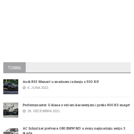
TUNING
Audi RS3 Manart u snažnom izdanju s 500 KS!
6. JUNA 2022.
Performmaster G-klasa s većom karoserijom i preko 800 KS snage!
28. DECEMBRA 2021.
AC Schnitzer pretvara G80 BMW M3 u svoju najmoćniju seriju 3
ikada