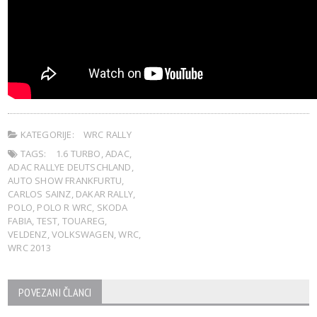
KATEGORIJE:
WRC RALLY
TAGS:
1.6 TURBO
,
ADAC
,
ADAC RALLYE DEUTSCHLAND
,
AUTO SHOW FRANKFURTU
,
CARLOS SAINZ
,
DAKAR RALLY
,
POLO
,
POLO R WRC
,
SKODA
FABIA
,
TEST
,
TOUAREG
,
VELDENZ
,
VOLKSWAGEN
,
WRC
,
WRC 2013
POVEZANI ČLANCI